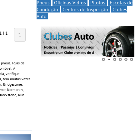
Pneus
Oficinas Vidros
Pilotos
Escolas de
Condução
Centros de Inspecção
Clubes
Auto
1 | 1
1
 pneus, lojas de
tomóvel. A
a, verifique
s, têm muitas vezes
h, Bridgestone,
leber, Kormoran,
, Rockstone, Run