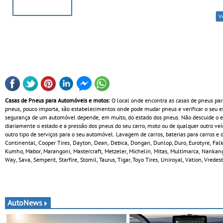
V
Casas de Pneus para Automóveis e motos:
O local onde encontra as casas de pneus par
pneus, pouco importa, são estabelecimentos onde pode mudar pneus e verificar o seu 
segurança de um automóvel depende, em muito, do estado dos pneus. Não descuide o est
diariamente o estado e a pressão dos pneus do seu carro, moto ou de qualquer outro ve
outro tipo de serviços para o seu automóvel. Lavagem de carros, baterias para carros 
Continental, Cooper Tires, Dayton, Dean, Debica, Dongan, Dunlop, Duro, Eurotyre, Falke
Kumho, Mabor, Marangoni, Mastercraft, Metzeler, Michelin, Mitas, Multimarca, Nankang
Way, Sava, Semperit, Starfire, Stomil, Taurus, Tigar, Toyo Tires, Uniroyal, Vation, Vred
AutoNews