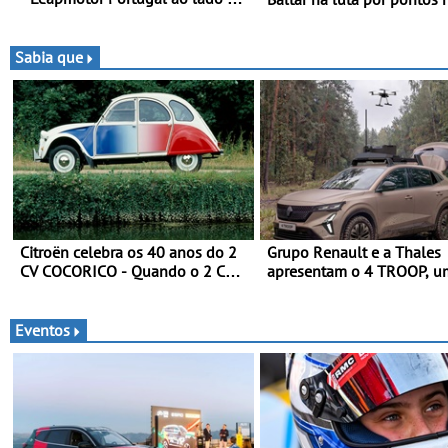
Campeão Olímpico num
classificação - Piloto de B
momento histórico
disputa a 3ª ronda do RM
Portugal com ambição re
Sabia que
de regressar ao pódio
Citroën celebra os 40 anos do 2
Grupo Renault e a Thales
CV COCORICO - Quando o 2 CV
apresentam o 4 TROOP, u
vestiu a sua camisola tricolor
veículo tático inovador pa
futuras missões das forças
terrestres
Eventos