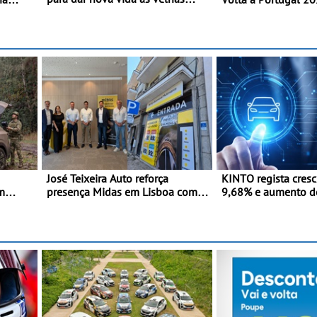
glórias do todo-o-terreno -
eja
reforça presença na
Primeira prova do novo troféu
C
lado da mítica prov
juntou 14 pilotos no Alto
novada
e leva a sua gama 
Alentejo, com viaturas T0, T8 e
energia às estradas
TA em competição
José Teixeira Auto reforça
KINTO regista cres
m
presença Midas em Lisboa com
9,68% e aumento d
ra
abertura em Campo Grande - E
frota elétrica e plug
assinatura para nova unidade em
Vialonga