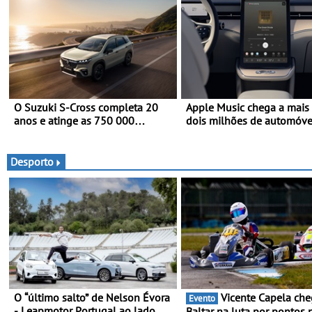
O Suzuki S-Cross completa 20
Apple Music chega a mais
anos e atinge as 750 000
dois milhões de automóve
unidades a nível mundial
Volvo
Desporto
O “último salto” de Nelson Évora
Vicente Capela chega a
Evento
- Leapmotor Portugal ao lado do
Baltar na luta por pontos 