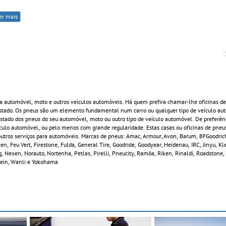
er mais
a automóvel, moto e outros veículos automóveis. Há quem prefira chamar-lhe oficinas de
estado. Os pneus são um elemento fundamental num carro ou qualquer tipo de veículo au
ado dos pneus do seu automóvel, moto ou outro tipo de veículo automóvel. De preferênci
ículo automóvel, ou pelo menos com grande regularidade. Estas casas ou oficinas de pneu
e outros serviços para automóveis. Marcas de pneus: Amac, Armour, Avon, Barum, BFGoodric
n, Feu Vert, Firestone, Fulda, General Tire, Goodride, Goodyear, Heidenau, IRC, Jinyu, K
, Nexen, Norauto, Nortenha, Petlas, Pirelli, Pneucity, Ramôa, Riken, Rinaldi, Roadstone
estein, Wanli e Yokohama