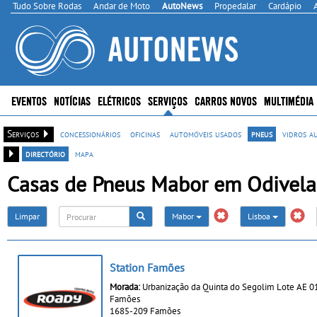
Tudo Sobre Rodas
Andar de Moto
AutoNews
Propedalar
Cardápio
EVENTOS
NOTÍCIAS
ELÉTRICOS
SERVIÇOS
CARROS NOVOS
MULTIMÉDIA
Serviços
concessionários
oficinas
automóveis usados
pneus
vidros a
directório
mapa
Casas de Pneus Mabor em Odivela
Limpar
Mabor
Lisboa
Station Famões
Morada:
Urbanização da Quinta do Segolim Lote AE 0
Famões
1685-209 Famões