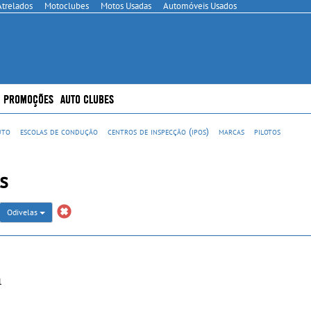
Atrelados
Motoclubes
Motos Usadas
Automóveis Usados
PROMOÇÕES
AUTO CLUBES
uto
escolas de condução
centros de inspecção (ipos)
marcas
pilotos
s
Odivelas
1