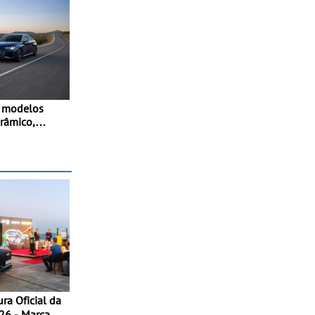
s modelos
orâmico,
 adaptativo
stido e
a-atrás
arca