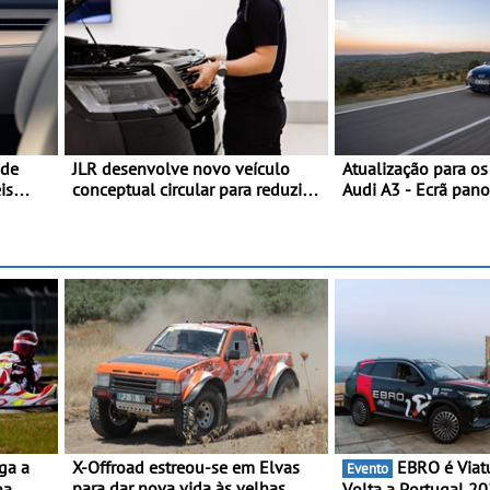
 de
JLR desenvolve novo veículo
Atualização para o
is
conceptual circular para reduzir a
Audi A3 - Ecrã pan
pegada de carbono - O projeto é
assist. de condução
designado como Cornerstone
plus, estacion. assi
assistente de march
X-Offroad estreou-se em Elvas
EBRO é Viatura Oficial da
Evento
para dar nova vida às velhas
na
Volta a Portugal 2026 - M