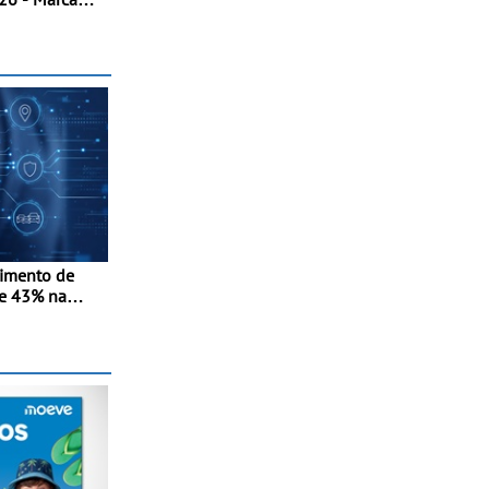
cional ao
a de ciclismo
SUV multi-
 de Portugal
cimento de
e 43% na
-in