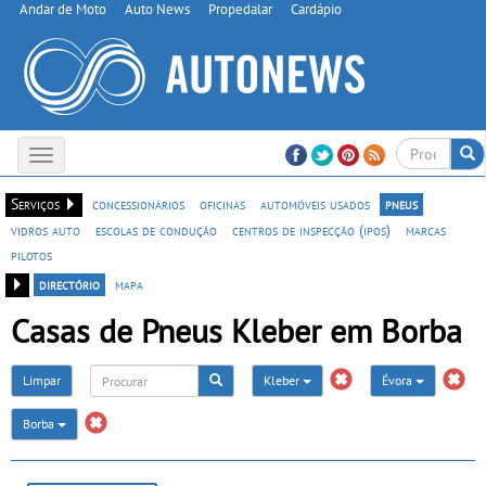
Andar de Moto
Auto News
Propedalar
Cardápio
Toggle
navigation
Serviços
concessionários
oficinas
automóveis usados
pneus
vidros auto
escolas de condução
centros de inspecção (ipos)
marcas
pilotos
directório
mapa
Casas de Pneus Kleber em Borba
Limpar
Kleber
Évora
Borba