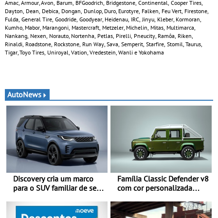
Amac, Armour, Avon, Barum, BFGoodrich, Bridgestone, Continental, Cooper Tires,
Dayton, Dean, Debica, Dongan, Dunlop, Duro, Eurotyre, Falken, Feu Vert, Firestone,
Fulda, General Tire, Goodride, Goodyear, Heidenau, IRC, Jinyu, Kleber, Kormoran,
Kumho, Mabor, Marangoni, Mastercraft, Metzeler, Michelin, Mitas, Multimarca,
Nankang, Nexen, Norauto, Nortenha, Petlas, Pirelli, Pneucity, Ramôa, Riken,
Rinaldi, Roadstone, Rockstone, Run Way, Sava, Semperit, Starfire, Stomil, Taurus,
Tigar, Toyo Tires, Uniroyal, Vation, Vredestein, Wanli e Yokohama
AutoNews
Discovery cria um marco
Família Classic Defender v8
para o SUV familiar de sete
com cor personalizada
lugares - A gama Discovery
apresenta nova versão
passa agora a
Double Cab
disponibilizar três versões