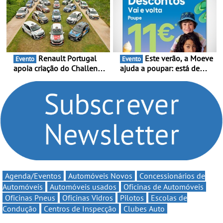
e leva a sua gama SUV
Portugal Karting 2026
multi-energia às estradas
decorre entre 1 de Março e
de Portugal
6 de Setembro
Renault Portugal
Este verão, a Moeve
Evento
Evento
apoia criação do Challenge
ajuda a poupar: está de
Clio Rally5 - O
volta a campanha “Vai e
compromisso com o
Volta” com descontos de
automobilismo nacional
até 11€
continua em 2026
Agenda/Eventos
Automóveis Novos
Concessionários de
Automóveis
Automóveis usados
Oficinas de Automóveis
Oficinas Pneus
Oficinas Vidros
Pilotos
Escolas de
Condução
Centros de Inspecção
Clubes Auto