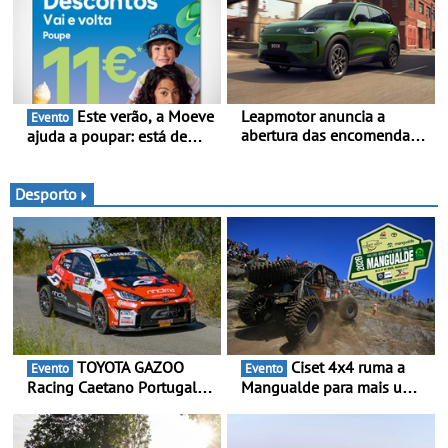
distintas
Este verão, a Moeve
Leapmotor anuncia a
Evento
abertura das encomendas
ajuda a poupar: está de
do B03X - Uma nova
volta a campanha “Vai e
referência no segmento
Volta” com descontos de
dos crossovers urbanos
até 11€
Desporto
TOYOTA GAZOO
Ciset 4x4 ruma a
Evento
Evento
Racing Caetano Portugal
Mangualde para mais um
leva ambição redobrada ao
fim de semana de
Rali da Madeira, com Pedro
espetáculo, resistência e
Almeida e Kris Meeke
desafios na montanha