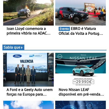
Ioan Lloyd comemora a
EBRO é Viatura
Evento
primeira vitória na ADAC
Oficial da Volta a Portugal
Opel GSE Rally Cup - Claire
2026 - Marca reforça
Schönborn é a segunda
presença nacional ao lado
mulher a subir ao pódio na
da mítica prova de ciclismo
Sabia que
Rally Cup
e leva a sua gama SUV
multi-energia às estradas
de Portugal
A Ford e a Geely Auto unem
Novo Nissan LEAF
forças na Europa para
disponível em pré-venda a
produzir veículos
partir de 29.990 euros +
multienergia de última
IVA - Como parte da
geração em Espanha
campanha exclusiva de