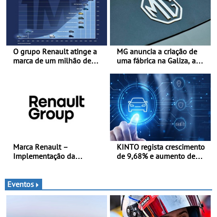
O grupo Renault atinge a
MG anuncia a criação de
marca de um milhão de
uma fábrica na Galiza, a
automóveis elétricos “Made
primeira na Europa
in France” desde 2010
Continental - O início da
produção está previsto
para 2028, com uma
capacidade anual de até
120.000 veículos
Marca Renault –
KINTO regista crescimento
Implementação da
de 9,68% e aumento de
estratégia «futuREady»,
43% na frota elétrica e
combinando crescimento,
plug-in
eletrificação e criação de
Eventos
valor