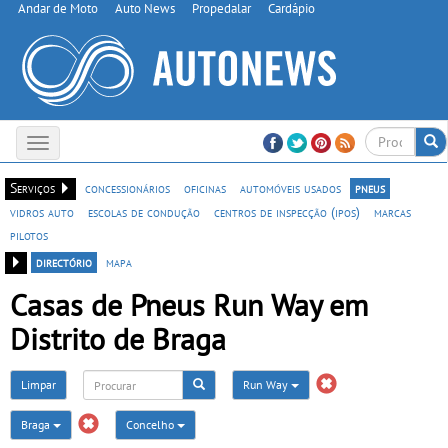
Andar de Moto
Auto News
Propedalar
Cardápio
Toggle
navigation
Serviços
concessionários
oficinas
automóveis usados
pneus
vidros auto
escolas de condução
centros de inspecção (ipos)
marcas
pilotos
directório
mapa
Casas de Pneus Run Way em
Distrito de Braga
Limpar
Run Way
Braga
Concelho