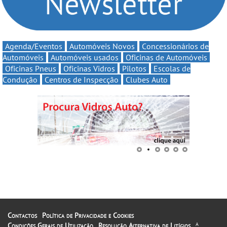
Agenda/Eventos
Automóveis Novos
Concessionários de
Automóveis
Automóveis usados
Oficinas de Automóveis
Oficinas Pneus
Oficinas Vidros
Pilotos
Escolas de
Condução
Centros de Inspecção
Clubes Auto
Contactos
Política de Privacidade e Cookies
Condições Gerais de Utilização
Resolução Alternativa de Litígios
A