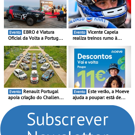
EBRO é Viatura
Vicente Capela
Evento
Evento
Oficial da Volta a Portugal
realiza treinos rumo à
2026 - Marca reforça
temporada do Campeonato
presença nacional ao lado
Portugal Karting e mira boa
da mítica prova de ciclismo
estreia - O Campeonato
e leva a sua gama SUV
Portugal Karting 2026
multi-energia às estradas
decorre entre 1 de Março e
de Portugal
6 de Setembro
Renault Portugal
Este verão, a Moeve
Evento
Evento
apoia criação do Challenge
ajuda a poupar: está de
Clio Rally5 - O
volta a campanha “Vai e
compromisso com o
Volta” com descontos de
automobilismo nacional
até 11€
continua em 2026