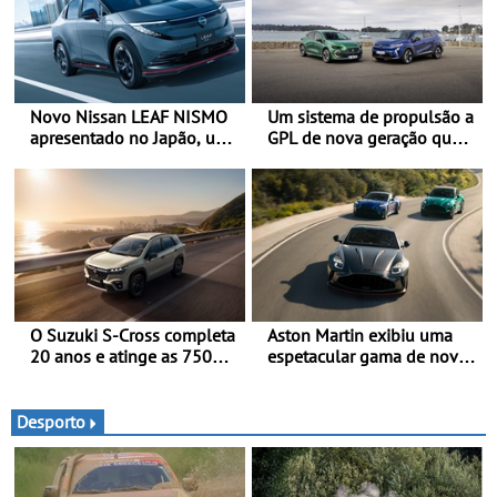
Novo Nissan LEAF NISMO
Um sistema de propulsão a
apresentado no Japão, uma
GPL de nova geração que
interpretação mais
proporciona uma maior
desportiva do SUV 100%
eficiência ao Clio, Captur e
elétrico - Versão de maior
Symbioz
desempenho da terceira
geração do modelo elétrico
da marca
O Suzuki S-Cross completa
Aston Martin exibiu uma
20 anos e atinge as 750
espetacular gama de novos
000 unidades a nível
modelos ‘S’ no Goodwood
mundial
Festival of Speed 2026
Desporto