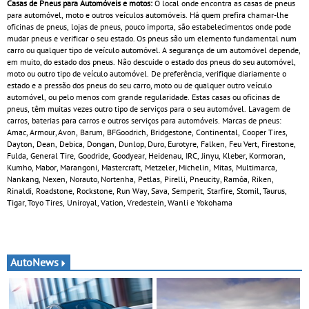
Casas de Pneus para Automóveis e motos:
O local onde encontra as casas de pneus
para automóvel, moto e outros veículos automóveis. Há quem prefira chamar-lhe
oficinas de pneus, lojas de pneus, pouco importa, são estabelecimentos onde pode
mudar pneus e verificar o seu estado. Os pneus são um elemento fundamental num
carro ou qualquer tipo de veículo automóvel. A segurança de um automóvel depende,
em muito, do estado dos pneus. Não descuide o estado dos pneus do seu automóvel,
moto ou outro tipo de veículo automóvel. De preferência, verifique diariamente o
estado e a pressão dos pneus do seu carro, moto ou de qualquer outro veículo
automóvel, ou pelo menos com grande regularidade. Estas casas ou oficinas de
pneus, têm muitas vezes outro tipo de serviços para o seu automóvel. Lavagem de
carros, baterias para carros e outros serviços para automóveis. Marcas de pneus:
Amac, Armour, Avon, Barum, BFGoodrich, Bridgestone, Continental, Cooper Tires,
Dayton, Dean, Debica, Dongan, Dunlop, Duro, Eurotyre, Falken, Feu Vert, Firestone,
Fulda, General Tire, Goodride, Goodyear, Heidenau, IRC, Jinyu, Kleber, Kormoran,
Kumho, Mabor, Marangoni, Mastercraft, Metzeler, Michelin, Mitas, Multimarca,
Nankang, Nexen, Norauto, Nortenha, Petlas, Pirelli, Pneucity, Ramôa, Riken,
Rinaldi, Roadstone, Rockstone, Run Way, Sava, Semperit, Starfire, Stomil, Taurus,
Tigar, Toyo Tires, Uniroyal, Vation, Vredestein, Wanli e Yokohama
AutoNews