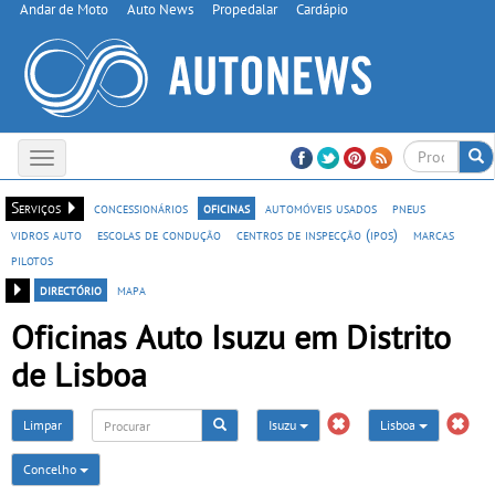
Andar de Moto
Auto News
Propedalar
Cardápio
Toggle
navigation
Serviços
concessionários
oficinas
automóveis usados
pneus
vidros auto
escolas de condução
centros de inspecção (ipos)
marcas
pilotos
directório
mapa
Oficinas Auto Isuzu em Distrito
de Lisboa
Limpar
Isuzu
Lisboa
Concelho