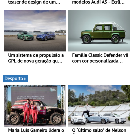
teaser de design de um
modelos Audi A3 - Ecrã
novo SUV para o segmento
panorâmico, assist. de
C - Apresentado
condução adaptativo plus,
oficialmente no quarto
estacion. assistido e
trimestre de 2027
assistente de marcha-atrás
Um sistema de propulsão a
Família Classic Defender v8
GPL de nova geração que
com cor personalizada
proporciona uma maior
apresenta nova versão
eficiência ao Clio, Captur e
Double Cab
Symbioz
Desporto
Maria Luís Gameiro lidera o
O “último salto” de Nelson