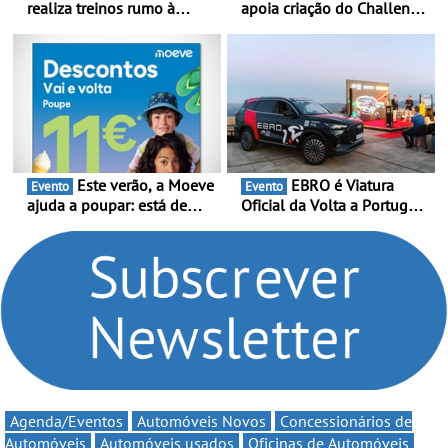
realiza treinos rumo à
apoia criação do Challenge
temporada do Campeonato
Clio Rally5 - O
Portugal Karting e mira boa
compromisso com o
estreia - O Campeonato
automobilismo nacional
Portugal Karting 2026
continua em 2026
decorre entre 1 de Março e
6 de Setembro
Este verão, a Moeve
EBRO é Viatura
Evento
Evento
ajuda a poupar: está de
Oficial da Volta a Portugal
volta a campanha “Vai e
2026 - Marca reforça
Volta” com descontos de
presença nacional ao lado
até 11€
da mítica prova de ciclismo
e leva a sua gama SUV
multi-energia às estradas
de Portugal
Agenda/Eventos
Automóveis Novos
Concessionários de
Automóveis
Automóveis usados
Oficinas de Automóveis