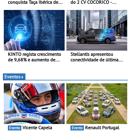
conquista Taça Ibérica de
do 2 CV COCORICO -
Concessionários do
Quando o 2 CV vestiu a sua
MercedesTrophy
camisola tricolor
KINTO regista crescimento
Stellantis apresentou
de 9,68% e aumento de
conectividade de última
43% na frota elétrica e
geração e a plataforma L4-
plug-in
Ready™ na Move 2026,
em Londres
Eventos
Vicente Capela
Renault Portugal
Evento
Evento