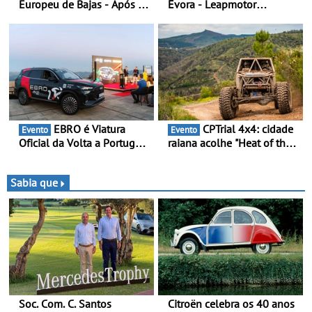
Europeu de Bajas - Após a
Évora - Leapmotor
Baja da Grécia
Portugal ao lado do
Campeão Olímpico num
momento histórico
EBRO é Viatura
CPTrial 4x4: cidade
Evento
Evento
Oficial da Volta a Portugal
raiana acolhe "Heat of the
2026 - Marca reforça
Mountain" - Três dezenas
presença nacional ao lado
de equipas em Bragança
da mítica prova de ciclismo
Sabia que
e leva a sua gama SUV
multi-energia às estradas
de Portugal
Soc. Com. C. Santos
Citroën celebra os 40 anos