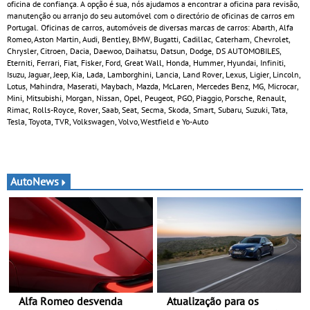
oficina de confiança. A opção é sua, nós ajudamos a encontrar a oficina para revisão,
manutenção ou arranjo do seu automóvel com o directório de oficinas de carros em
Portugal. Oficinas de carros, automóveis de diversas marcas de carros: Abarth, Alfa
Romeo, Aston Martin, Audi, Bentley, BMW, Bugatti, Cadillac, Caterham, Chevrolet,
Chrysler, Citroen, Dacia, Daewoo, Daihatsu, Datsun, Dodge, DS AUTOMOBILES,
Eterniti, Ferrari, Fiat, Fisker, Ford, Great Wall, Honda, Hummer, Hyundai, Infiniti,
Isuzu, Jaguar, Jeep, Kia, Lada, Lamborghini, Lancia, Land Rover, Lexus, Ligier, Lincoln,
Lotus, Mahindra, Maserati, Maybach, Mazda, McLaren, Mercedes Benz, MG, Microcar,
Mini, Mitsubishi, Morgan, Nissan, Opel, Peugeot, PGO, Piaggio, Porsche, Renault,
Rimac, Rolls-Royce, Rover, Saab, Seat, Secma, Skoda, Smart, Subaru, Suzuki, Tata,
Tesla, Toyota, TVR, Volkswagen, Volvo, Westfield e Yo-Auto
AutoNews
Alfa Romeo desvenda
Atualização para os