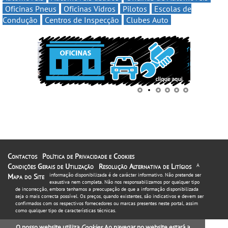
Oficinas Pneus
Oficinas Vidros
Pilotos
Escolas de
Condução
Centros de Inspecção
Clubes Auto
Contactos
Política de Privacidade e Cookies
Condições Gerais de Utilização
Resolução Alternativa de Litígios
A
informação disponibilizada é de carácter informativo. Não pretende ser
Mapa do Site
exaustiva nem completa. Não nos responsabilizamos por qualquer tipo
de incorrecção, embora tenhamos a preocupação de que a informação disponibilizada
seja o mais correcta possível. Os preços, quando existentes, são indicativos e devem ser
confirmados com os respectivos fornecedores ou marcas presentes neste portal, assim
como qualquer tipo de características técnicas.
O nosso website utiliza
Cookies
. Ao navegar no website estará a