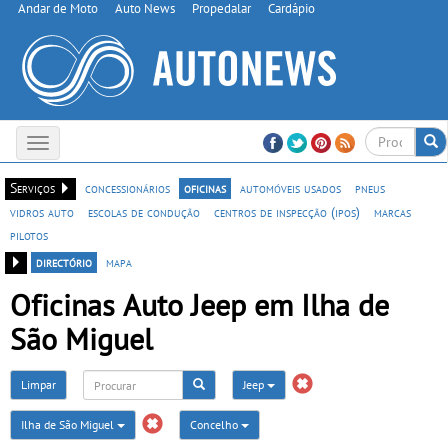
Andar de Moto
Auto News
Propedalar
Cardápio
Toggle
navigation
Serviços
concessionários
oficinas
automóveis usados
pneus
vidros auto
escolas de condução
centros de inspecção (ipos)
marcas
pilotos
directório
mapa
Oficinas Auto Jeep em Ilha de
São Miguel
Limpar
Jeep
Ilha de São Miguel
Concelho