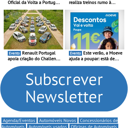
Oficial da Volta a Portugal
realiza treinos rumo à
2026 - Marca reforça
temporada do Campeonato
presença nacional ao lado
Portugal Karting e mira boa
da mítica prova de ciclismo
estreia - O Campeonato
e leva a sua gama SUV
Portugal Karting 2026
multi-energia às estradas
decorre entre 1 de Março e
de Portugal
6 de Setembro
Renault Portugal
Este verão, a Moeve
Evento
Evento
apoia criação do Challenge
ajuda a poupar: está de
Clio Rally5 - O
volta a campanha “Vai e
compromisso com o
Volta” com descontos de
automobilismo nacional
até 11€
continua em 2026
Agenda/Eventos
Automóveis Novos
Concessionários de
Automóveis
Automóveis usados
Oficinas de Automóveis