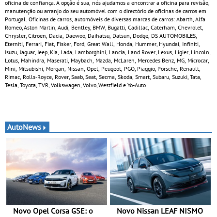
oficina de confiança. A opção é sua, nós ajudamos a encontrar a oficina para revisão,
manutenção ou arranjo do seu automóvel com o directório de oficinas de carros em
Portugal. Oficinas de carros, automóveis de diversas marcas de carros: Abarth, Alfa
Romeo, Aston Martin, Audi, Bentley, BMW, Bugatti, Cadillac, Caterham, Chevrolet,
Chrysler, Citroen, Dacia, Daewoo, Daihatsu, Datsun, Dodge, DS AUTOMOBILES,
Eterniti, Ferrari, Fiat, Fisker, Ford, Great Wall, Honda, Hummer, Hyundai, Infiniti,
Isuzu, Jaguar, Jeep, Kia, Lada, Lamborghini, Lancia, Land Rover, Lexus, Ligier, Lincoln,
Lotus, Mahindra, Maserati, Maybach, Mazda, McLaren, Mercedes Benz, MG, Microcar,
Mini, Mitsubishi, Morgan, Nissan, Opel, Peugeot, PGO, Piaggio, Porsche, Renault,
Rimac, Rolls-Royce, Rover, Saab, Seat, Secma, Skoda, Smart, Subaru, Suzuki, Tata,
Tesla, Toyota, TVR, Volkswagen, Volvo, Westfield e Yo-Auto
AutoNews
Novo Opel Corsa GSE: o
Novo Nissan LEAF NISMO