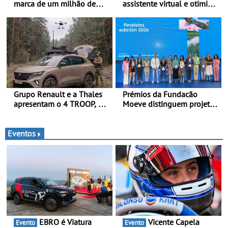
marca de um milhão de
assistente virtual e otimiza
automóveis elétricos “Made
marcações online em
in France” desde 2010
Portugal - A Assistente
“Ana” está disponível 24
horas por dia e reforça o
suporte contínuo ao cliente
Grupo Renault e a Thales
Prémios da Fundacão
apresentam o 4 TROOP, um
Moeve distinguem projeto
veículo tático inovador
português Fruta Feia pela
para futuras missões das
promoção de uma
forças terrestres
transição ecológica justa
Eventos
EBRO é Viatura
Vicente Capela
Evento
Evento