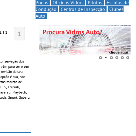
Pneus
Oficinas Vidros
Pilotos
Escolas de
Condução
Centros de Inspecção
Clubes
Auto
1 | 1
1
conservação dos
onvém para ter o seu
 revisão do seu
 opção é sua, nós
ersas marcas de
ES, Eterniti,
 Maserati, Maybach,
koda, Smart, Subaru,