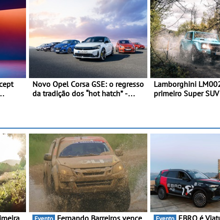
cept
Novo Opel Corsa GSE: o regresso
Lamborghini LM002
da tradição dos “hot hatch” -
primeiro Super SUV 
Pequeno, potente, rápido: 207
Em 1986, a Lambor
kW (281 cv), 345 Nm, 0 aos 100
desvendou o extrao
eed
km/h em 5,5 segundos
todo-o-terreno co
que abriu caminho p
Urus
imeira
Fernando Barreiros vence
EBRO é Viatura Oficial da
Evento
Evento