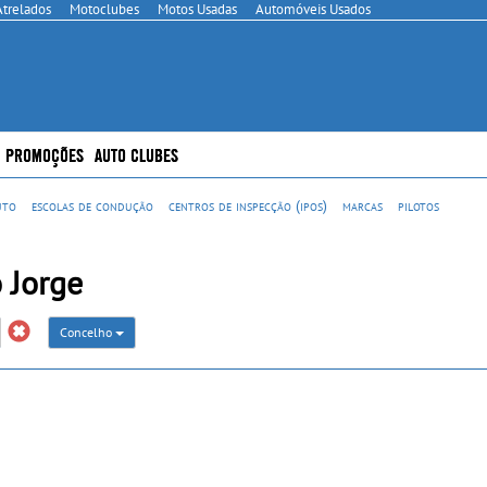
Atrelados
Motoclubes
Motos Usadas
Automóveis Usados
PROMOÇÕES
AUTO CLUBES
uto
escolas de condução
centros de inspecção (ipos)
marcas
pilotos
 Jorge
Concelho