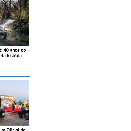
: 40 anos do
da história -
ghini
rdinário
m motor V12
ara a família