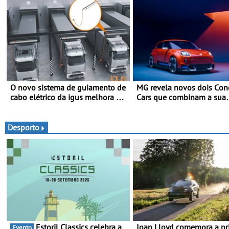
O novo sistema de guiamento de
MG revela novos dois Con
cabo elétrico da igus melhora o
Cars que combinam a sua
carregamento de camiões e
herança desportiva com
carros elétricos - O e-tract DC
tecnologia avançada - No
horizontal traz mais conforto
Goodwood Festival of Sp
Desporto
para os motoristas, menos
2026
acidentes nas manobras e
máxima proteção contra furtos
Estoril Classics celebra a
Ioan Lloyd comemora a pr
Evento