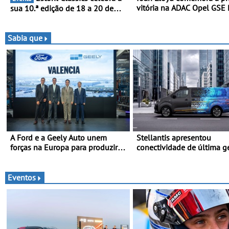
vitória na ADAC Opel GSE 
sua 10.ª edição de 18 a 20 de
Cup - Claire Schönborn é 
Setembro de 2026
segunda mulher a subir a
na Rally Cup
Sabia que
A Ford e a Geely Auto unem
Stellantis apresentou
forças na Europa para produzir
conectividade de última g
veículos multienergia de última
e a plataforma L4-Ready
geração em Espanha
Move 2026, em Londres
Eventos