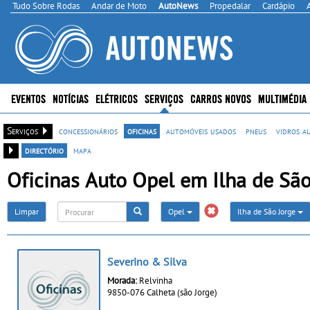
Tudo Sobre Rodas
Andar de Moto
AutoNews
Propedalar
Cardápio
EVENTOS
NOTÍCIAS
ELÉTRICOS
SERVIÇOS
CARROS NOVOS
MULTIMÉDIA
Serviços
concessionários
oficinas
automóveis usados
pneus
vidros a
directório
mapa
Oficinas Auto Opel em Ilha de São
Limpar
Opel
Ilha de São Jorge
Severino & Silva
Morada:
Relvinha
9850-076 Calheta (são Jorge)