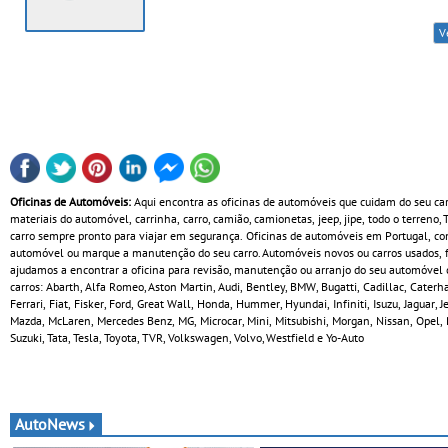
V
Oficinas de Automóveis:
Aqui encontra as oficinas de automóveis que cuidam do seu ca
materiais do automóvel, carrinha, carro, camião, camionetas, jeep, jipe, todo o terreno,
carro sempre pronto para viajar em segurança. Oficinas de automóveis em Portugal, com
automóvel ou marque a manutenção do seu carro. Automóveis novos ou carros usados, fa
ajudamos a encontrar a oficina para revisão, manutenção ou arranjo do seu automóvel c
carros: Abarth, Alfa Romeo, Aston Martin, Audi, Bentley, BMW, Bugatti, Cadillac, Cate
Ferrari, Fiat, Fisker, Ford, Great Wall, Honda, Hummer, Hyundai, Infiniti, Isuzu, Jaguar,
Mazda, McLaren, Mercedes Benz, MG, Microcar, Mini, Mitsubishi, Morgan, Nissan, Opel, 
Suzuki, Tata, Tesla, Toyota, TVR, Volkswagen, Volvo, Westfield e Yo-Auto
AutoNews