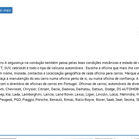
er mais
rro. A segurança na condução também passa pelas boas condições mecânicas e estado de 
 TT, SUV, cabriolet e todo o tipo de veículos automóveis . Escolha a oficina que mais lhe c
 nome, morada, contactos e localização geográfica de cada oficina para carros. Marque a
ça a manutenção do seu carro numa oficina perto de si, ou numa oficina de confiança. A
om o directório de oficinas de carros em Portugal. Oficinas de carros, automóveis de div
rham, Chevrolet, Chrysler, Citroen, Dacia, Daewoo, Daihatsu, Datsun, Dodge, DS AUTOMOBIL
 Jeep, Kia, Lada, Lamborghini, Lancia, Land Rover, Lexus, Ligier, Lincoln, Lotus, Mahindra,
Peugeot, PGO, Piaggio, Porsche, Renault, Rimac, Rolls-Royce, Rover, Saab, Seat, Secma, S