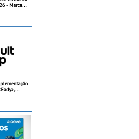
arca
cional ao
a de ciclismo
SUV multi-
 de Portugal
mplementação
REady»,
mento,
ção de valor