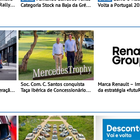
Rally
Categoria Stock na Baja da Grécia
Volta a Portugal 2026 - M
a
- Piloto conquista importante
reforça presença na
o pódio
triunfo para o Mundial de Bajas
lado da mítica prov
e leva a sua gama 
energia às estradas
Soc. Com. C. Santos conquista
Marca Renault – I
eração
Taça Ibérica de Concessionários
da estratégia «futu
™ na
do MercedesTrophy
combinando cresci
eletrificação e cria