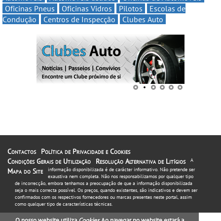
Oficinas Pneus
Oficinas Vidros
Pilotos
Escolas de
Condução
Centros de Inspecção
Clubes Auto
Contactos
Política de Privacidade e Cookies
Condições Gerais de Utilização
Resolução Alternativa de Litígios
A
informação disponibilizada é de carácter informativo. Não pretende ser
Mapa do Site
exaustiva nem completa. Não nos responsabilizamos por qualquer tipo
de incorrecção, embora tenhamos a preocupação de que a informação disponibilizada
seja o mais correcta possível. Os preços, quando existentes, são indicativos e devem ser
confirmados com os respectivos fornecedores ou marcas presentes neste portal, assim
como qualquer tipo de características técnicas.
O nosso website utiliza
Cookies
. Ao navegar no website estará a