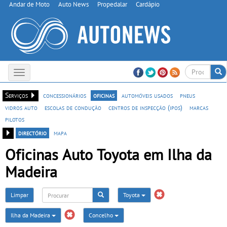
Andar de Moto
Auto News
Propedalar
Cardápio
Toggle
navigation
Serviços
concessionários
oficinas
automóveis usados
pneus
vidros auto
escolas de condução
centros de inspecção (ipos)
marcas
pilotos
directório
mapa
Oficinas Auto Toyota em Ilha da
Madeira
Limpar
Toyota
Ilha da Madeira
Concelho