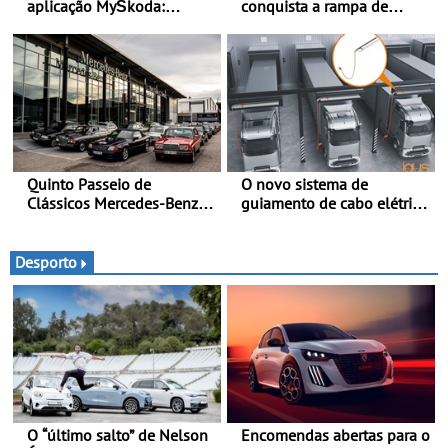
aplicação MyŠkoda:
conquista a rampa de
pernoitas confortáveis em
Goodwood na sua estreia
veículos elétricos
dinâmica a nível mundial -
O protótipo de
desenvolvimento do Alpine
A110 FUTURE fez a sua
estreia dinâmica, em
público
Quinto Passeio de
O novo sistema de
Clássicos Mercedes-Benz
guiamento de cabo elétrico
Soc. Com. C. Santos com
da igus melhora o
inscrições abertas
carregamento de camiões e
carros elétricos - O e-tract
Desporto
DC horizontal traz mais
conforto para os
motoristas, menos
acidentes nas manobras e
máxima proteção contra
furtos
O “último salto” de Nelson
Encomendas abertas para o