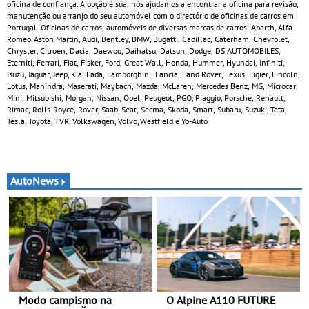
oficina de confiança. A opção é sua, nós ajudamos a encontrar a oficina para revisão,
manutenção ou arranjo do seu automóvel com o directório de oficinas de carros em
Portugal. Oficinas de carros, automóveis de diversas marcas de carros: Abarth, Alfa
Romeo, Aston Martin, Audi, Bentley, BMW, Bugatti, Cadillac, Caterham, Chevrolet,
Chrysler, Citroen, Dacia, Daewoo, Daihatsu, Datsun, Dodge, DS AUTOMOBILES,
Eterniti, Ferrari, Fiat, Fisker, Ford, Great Wall, Honda, Hummer, Hyundai, Infiniti,
Isuzu, Jaguar, Jeep, Kia, Lada, Lamborghini, Lancia, Land Rover, Lexus, Ligier, Lincoln,
Lotus, Mahindra, Maserati, Maybach, Mazda, McLaren, Mercedes Benz, MG, Microcar,
Mini, Mitsubishi, Morgan, Nissan, Opel, Peugeot, PGO, Piaggio, Porsche, Renault,
Rimac, Rolls-Royce, Rover, Saab, Seat, Secma, Skoda, Smart, Subaru, Suzuki, Tata,
Tesla, Toyota, TVR, Volkswagen, Volvo, Westfield e Yo-Auto
AutoNews
Modo campismo na
O Alpine A110 FUTURE