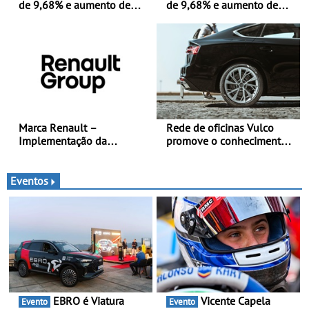
de 9,68% e aumento de
de 9,68% e aumento de
43% na frota elétrica e
43% na frota elétrica e
plug-in
plug-in
Marca Renault –
Rede de oficinas Vulco
Implementação da
promove o conhecimento
estratégia «futuREady»,
dos pneus para ajudar a
combinando crescimento,
conduzir com mais
eletrificação e criação de
segurança
Eventos
valor
EBRO é Viatura
Vicente Capela
Evento
Evento