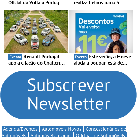
Oficial da Volta a Portugal
realiza treinos rumo à
2026 - Marca reforça
temporada do Campeonato
presença nacional ao lado
Portugal Karting e mira boa
da mítica prova de ciclismo
estreia - O Campeonato
e leva a sua gama SUV
Portugal Karting 2026
multi-energia às estradas
decorre entre 1 de Março e
de Portugal
6 de Setembro
Renault Portugal
Este verão, a Moeve
Evento
Evento
apoia criação do Challenge
ajuda a poupar: está de
Clio Rally5 - O
volta a campanha “Vai e
compromisso com o
Volta” com descontos de
automobilismo nacional
até 11€
continua em 2026
Agenda/Eventos
Automóveis Novos
Concessionários de
Automóveis
Automóveis usados
Oficinas de Automóveis