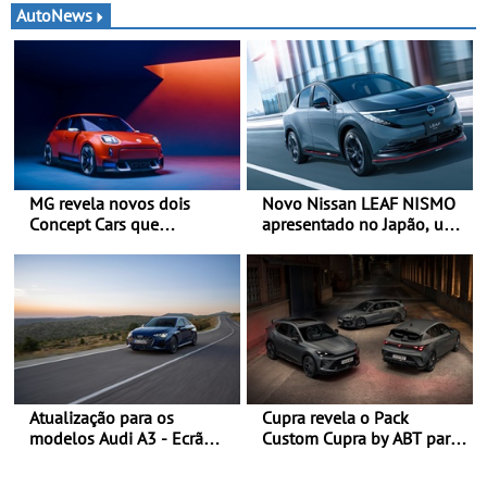
AutoNews
MG revela novos dois
Novo Nissan LEAF NISMO
Concept Cars que
apresentado no Japão, uma
combinam a sua herança
interpretação mais
desportiva com tecnologia
desportiva do SUV 100%
avançada - No Goodwood
elétrico - Versão de maior
Festival of Speed 2026
desempenho da terceira
geração do modelo elétrico
da marca
Atualização para os
Cupra revela o Pack
modelos Audi A3 - Ecrã
Custom Cupra by ABT para
panorâmico, assist. de
o Formentor e o Leon no
condução adaptativo plus,
Red Bull Ring