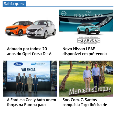
triunfo para o Mundial de
Sabia que
Bajas
Adorado por todos: 20
Novo Nissan LEAF
anos do Opel Corsa D - A
disponível em pré-venda a
quarta geração do Corsa
partir de 29.990 euros +
celebra a estreia mundial
IVA - Como parte da
no Salão Internacional do
campanha exclusiva de
Automóvel Britânico, em
lançamento, os primeiros
Londres
clientes beneficiam da
oferta de 3 anos de
manutenção incluída
A Ford e a Geely Auto unem
Soc. Com. C. Santos
forças na Europa para
conquista Taça Ibérica de
produzir veículos
Concessionários do
multienergia de última
MercedesTrophy