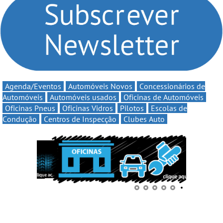
automobilismo nacional
até 11€
continua em 2026
Agenda/Eventos
Automóveis Novos
Concessionários de
Automóveis
Automóveis usados
Oficinas de Automóveis
Oficinas Pneus
Oficinas Vidros
Pilotos
Escolas de
Condução
Centros de Inspecção
Clubes Auto