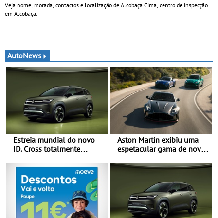
Veja nome, morada, contactos e localização de Alcobaça Cima, centro de inspecção
em Alcobaça.
AutoNews
Estreia mundial do novo
Aston Martin exibiu uma
ID. Cross totalmente
espetacular gama de novos
elétrico: Classe Premium
modelos ‘S’ no Goodwood
em formato compacto - Em
Festival of Speed 2026
Portugal, já será possível
encomendar um ID. Cross
no final deste mês