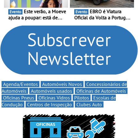
Este verão, a Moeve
EBRO é Viatura
Evento
Evento
ajuda a poupar: está de
Oficial da Volta a Portugal
volta a campanha “Vai e
2026 - Marca reforça
Volta” com descontos de
presença nacional ao lado
até 11€
da mítica prova de ciclismo
e leva a sua gama SUV
multi-energia às estradas
de Portugal
Agenda/Eventos
Automóveis Novos
Concessionários de
Automóveis
Automóveis usados
Oficinas de Automóveis
Oficinas Pneus
Oficinas Vidros
Pilotos
Escolas de
Condução
Centros de Inspecção
Clubes Auto