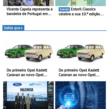
Vicente Capela representa a
Estoril Classics
Evento
bandeira de Portugal em
celebra a sua 10.ª edição
novo desafio pelo
de 18 a 20 de Setembro de
Espanhol de Kart - Piloto
2026
de Beja chega para a 2ª
Sabia que
ronda do Campeonato
Espanhol de Kart, em
Teruel
Do primeiro Opel Kadett
Do primeiro Opel Kadett
Caravan ao novo Opel
Caravan ao novo Opel
Astra Sports Tourer
Astra Sports Tourer