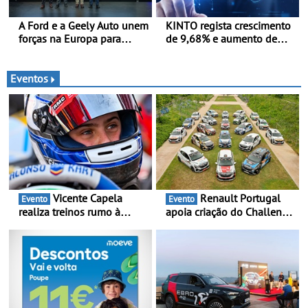
A Ford e a Geely Auto unem
KINTO regista crescimento
forças na Europa para
de 9,68% e aumento de
produzir veículos
43% na frota elétrica e
multienergia de última
plug-in
geração em Espanha
Eventos
Vicente Capela
Renault Portugal
Evento
Evento
realiza treinos rumo à
apoia criação do Challenge
temporada do Campeonato
Clio Rally5 - O
Portugal Karting e mira boa
compromisso com o
estreia - O Campeonato
automobilismo nacional
Portugal Karting 2026
continua em 2026
decorre entre 1 de Março e
6 de Setembro