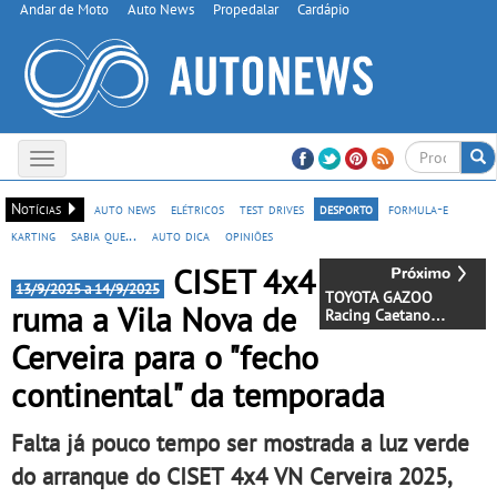
Andar de Moto
Auto News
Propedalar
Cardápio
Toggle
navigation
Notícias
auto news
elétricos
test drives
desporto
formula-e
karting
sabia que...
auto dica
opiniões
CISET 4x4
13/9/2025 a 14/9/2025
TOYOTA GAZOO
ruma a Vila Nova de
Racing Caetano
Portugal aposta forte
Cerveira para o "fecho
em Valência
continental" da temporada
Falta já pouco tempo ser mostrada a luz verde
do arranque do CISET 4x4 VN Cerveira 2025,