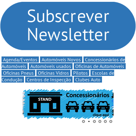
compromisso com o
Volta” com descontos de
automobilismo nacional
até 11€
continua em 2026
Agenda/Eventos
Automóveis Novos
Concessionários de
Automóveis
Automóveis usados
Oficinas de Automóveis
Oficinas Pneus
Oficinas Vidros
Pilotos
Escolas de
Condução
Centros de Inspecção
Clubes Auto