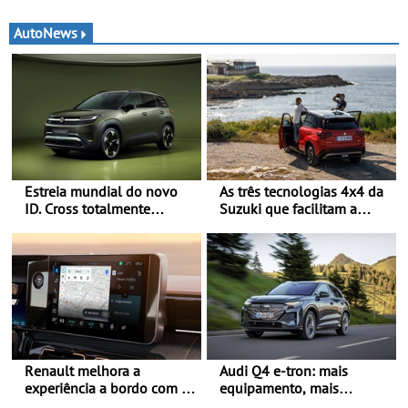
AutoNews
Estreia mundial do novo
As três tecnologias 4x4 da
ID. Cross totalmente
Suzuki que facilitam a
elétrico: Classe Premium
mobilidade no período de
em formato compacto - Em
férias - A Suzuki
Portugal, já será possível
disponibiliza quatro
encomendar um ID. Cross
sistemas de tração integral
no final deste mês
adaptados a diferentes
veículos e estilos de
condução
Renault melhora a
Audi Q4 e-tron: mais
experiência a bordo com o
equipamento, mais
Gemini - Este é o assistente
tecnologia e uma oferta