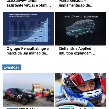
Glassdrive® lança
Marca Renault –
assistente virtual e otimiza
Implementação da
marcações online em
estratégia «futuREady»,
Portugal - A Assistente
combinando crescimento,
“Ana” está disponível 24
eletrificação e criação de
horas por dia e reforça o
valor
suporte contínuo ao cliente
O grupo Renault atinge a
Stellantis e Applied
marca de um milhão de
Intuition expandem
automóveis elétricos “Made
colaboração com a STLA
in France” desde 2010
Brain - Para avançar no
software de veículos e
Eventos
melhorar a experiência dos
clientes