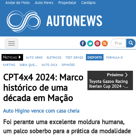
Andar de Moto
Auto News
Propedalar
Cardápio
Toggle
navigation
Notícias
auto news
elétricos
test drives
desporto
formula-e
karting
sabia que...
auto dica
opiniões
CPT4x4 2024: Marco
Toyota Gazoo Racing
histórico de uma
Iberian Cup 2024 -
Javi Villa vence Rallye
década em Mação
Internacional Sierra
Morena
Auto Higino vence com casa cheia
Foi perante uma excelente moldura humana,
um palco soberbo para a prática da modalidade