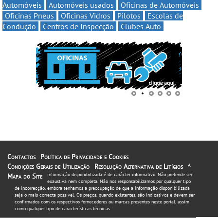
Automóveis
Automóveis usados
Oficinas de Automóveis
Oficinas Pneus
Oficinas Vidros
Pilotos
Escolas de
Condução
Centros de Inspecção
Clubes Auto
Contactos
Política de Privacidade e Cookies
Condições Gerais de Utilização
Resolução Alternativa de Litígios
A
informação disponibilizada é de carácter informativo. Não pretende ser
Mapa do Site
exaustiva nem completa. Não nos responsabilizamos por qualquer tipo
de incorrecção, embora tenhamos a preocupação de que a informação disponibilizada
seja o mais correcta possível. Os preços, quando existentes, são indicativos e devem ser
confirmados com os respectivos fornecedores ou marcas presentes neste portal, assim
como qualquer tipo de características técnicas.