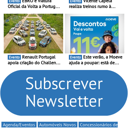
EBRO é Viatura
Vicente Capela
Evento
Evento
Oficial da Volta a Portugal
realiza treinos rumo à
2026 - Marca reforça
temporada do Campeonato
presença nacional ao lado
Portugal Karting e mira boa
da mítica prova de ciclismo
estreia - O Campeonato
e leva a sua gama SUV
Portugal Karting 2026
multi-energia às estradas
decorre entre 1 de Março e
de Portugal
6 de Setembro
Renault Portugal
Este verão, a Moeve
Evento
Evento
apoia criação do Challenge
ajuda a poupar: está de
Clio Rally5 - O
volta a campanha “Vai e
compromisso com o
Volta” com descontos de
automobilismo nacional
até 11€
continua em 2026
Agenda/Eventos
Automóveis Novos
Concessionários de