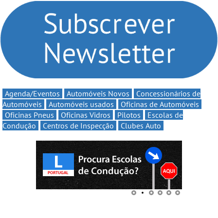
compromisso com o
Volta” com descontos de
automobilismo nacional
até 11€
continua em 2026
Agenda/Eventos
Automóveis Novos
Concessionários de
Automóveis
Automóveis usados
Oficinas de Automóveis
Oficinas Pneus
Oficinas Vidros
Pilotos
Escolas de
Condução
Centros de Inspecção
Clubes Auto