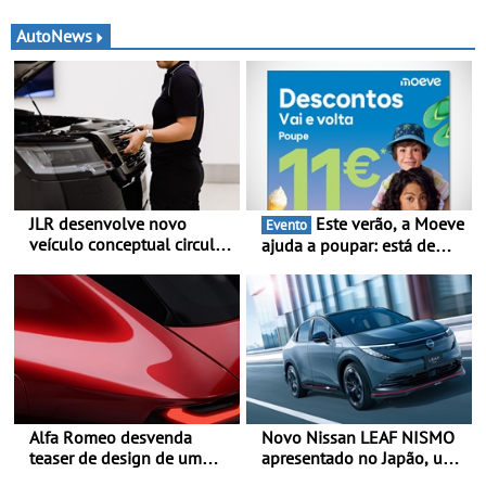
AutoNews
JLR desenvolve novo
Este verão, a Moeve
Evento
veículo conceptual circular
ajuda a poupar: está de
para reduzir a pegada de
volta a campanha “Vai e
carbono - O projeto é
Volta” com descontos de
designado como
até 11€
Cornerstone
Alfa Romeo desvenda
Novo Nissan LEAF NISMO
teaser de design de um
apresentado no Japão, uma
novo SUV para o segmento
interpretação mais