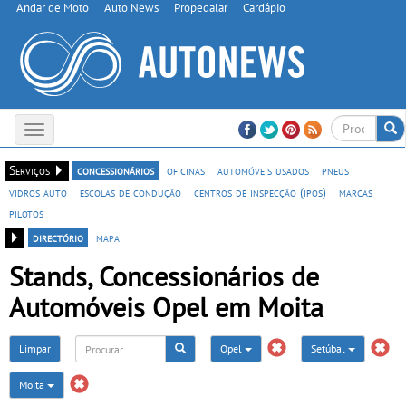
Andar de Moto
Auto News
Propedalar
Cardápio
Toggle
navigation
Serviços
concessionários
oficinas
automóveis usados
pneus
vidros auto
escolas de condução
centros de inspecção (ipos)
marcas
pilotos
directório
mapa
Stands, Concessionários de
Automóveis Opel em Moita
Limpar
Opel
Setúbal
Moita