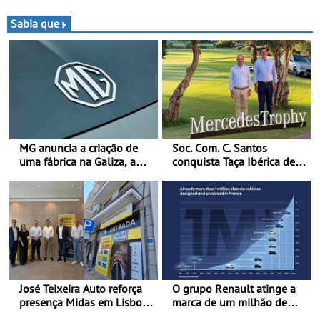
terreno - Primeira prova do
conquista importante
novo troféu juntou 14
triunfo para o Mundial de
Sabia que
pilotos no Alto Alentejo,
Bajas
com viaturas T0, T8 e TA
em competição
MG anuncia a criação de
Soc. Com. C. Santos
uma fábrica na Galiza, a
conquista Taça Ibérica de
primeira na Europa
Concessionários do
Continental - O início da
MercedesTrophy
produção está previsto
para 2028, com uma
capacidade anual de até
120.000 veículos
José Teixeira Auto reforça
O grupo Renault atinge a
presença Midas em Lisboa
marca de um milhão de
com abertura em Campo
automóveis elétricos “Made