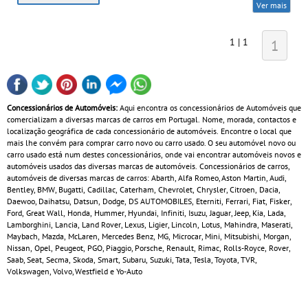
Ver mais
1 | 1
1
Concessionários de Automóveis:
Aqui encontra os concessionários de Automóveis que
comercializam a diversas marcas de carros em Portugal. Nome, morada, contactos e
localização geográfica de cada concessionário de automóveis. Encontre o local que
mais lhe convém para comprar carro novo ou carro usado. O seu automóvel novo ou
carro usado está num destes concessionários, onde vai encontrar automóveis novos e
automóveis usados das diversas marcas de automóveis. Concessionários de carros,
automóveis de diversas marcas de carros: Abarth, Alfa Romeo, Aston Martin, Audi,
Bentley, BMW, Bugatti, Cadillac, Caterham, Chevrolet, Chrysler, Citroen, Dacia,
Daewoo, Daihatsu, Datsun, Dodge, DS AUTOMOBILES, Eterniti, Ferrari, Fiat, Fisker,
Ford, Great Wall, Honda, Hummer, Hyundai, Infiniti, Isuzu, Jaguar, Jeep, Kia, Lada,
Lamborghini, Lancia, Land Rover, Lexus, Ligier, Lincoln, Lotus, Mahindra, Maserati,
Maybach, Mazda, McLaren, Mercedes Benz, MG, Microcar, Mini, Mitsubishi, Morgan,
Nissan, Opel, Peugeot, PGO, Piaggio, Porsche, Renault, Rimac, Rolls-Royce, Rover,
Saab, Seat, Secma, Skoda, Smart, Subaru, Suzuki, Tata, Tesla, Toyota, TVR,
Volkswagen, Volvo, Westfield e Yo-Auto