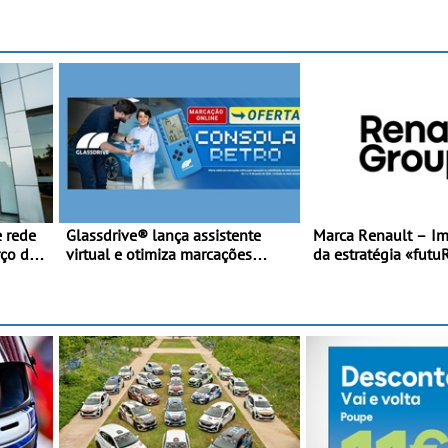
internacionais - Novo automóvel
 Taça
reforça presença na
de competição, um calendário
lado da mítica prov
apelativo e uma equipa júnior
e leva a sua gama 
competitiva
energia às estradas
 rede
Glassdrive® lança assistente
Marca Renault – I
rço da
virtual e otimiza marcações
da estratégia «futu
online em Portugal - A Assistente
combinando cresci
“Ana” está disponível 24 horas
eletrificação e cria
por dia e reforça o suporte
contínuo ao cliente