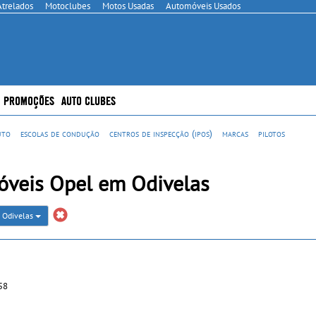
Atrelados
Motoclubes
Motos Usadas
Automóveis Usados
PROMOÇÕES
AUTO CLUBES
uto
escolas de condução
centros de inspecção (ipos)
marcas
pilotos
óveis Opel em Odivelas
Odivelas
58