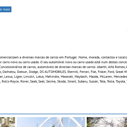
er mais
mercializam a diversas marcas de carros em Portugal. Nome, morada, contactos e locali
 carro novo ou carro usado. O seu automóvel novo ou carro usado está num destes conces
ncessionários de carros, automóveis de diversas marcas de carros: Abarth, Alfa Romeo, A
, Daihatsu, Datsun, Dodge, DS AUTOMOBILES, Eterniti, Ferrari, Fiat, Fisker, Ford, Great 
ver, Lexus, Ligier, Lincoln, Lotus, Mahindra, Maserati, Maybach, Mazda, McLaren, Mercedes
 Rolls-Royce, Rover, Saab, Seat, Secma, Skoda, Smart, Subaru, Suzuki, Tata, Tesla, Toyota