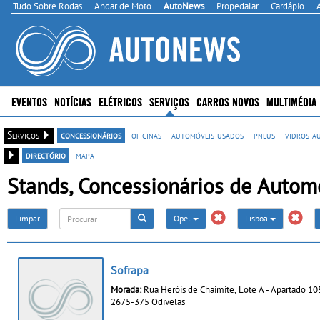
Tudo Sobre Rodas
Andar de Moto
AutoNews
Propedalar
Cardápio
EVENTOS
NOTÍCIAS
ELÉTRICOS
SERVIÇOS
CARROS NOVOS
MULTIMÉDIA
Serviços
concessionários
oficinas
automóveis usados
pneus
vidros a
directório
mapa
Stands, Concessionários de Autom
Limpar
Opel
Lisboa
Sofrapa
Morada:
Rua Heróis de Chaimite, Lote A - Apartado 10
2675-375 Odivelas