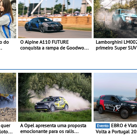
ão do
O Alpine A110 FUTURE
Lamborghini LM002
conquista a rampa de Goodwood
primeiro Super SUV 
na sua estreia dinâmica a nível
Em 1986, a Lambor
mundial - O protótipo de
desvendou o extrao
desenvolvimento do Alpine A110
todo-o-terreno co
FUTURE fez a sua estreia
que abriu caminho p
dinâmica, em público
Urus
A Opel apresenta uma proposta
EBRO é Viatura Oficial da
Evento
emocionante para os ralis
loto
Volta a Portugal 2026 - M