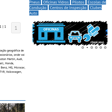
Pneus
Oficinas Vidros
Pilotos
Escolas de
Condução
Centros de Inspecção
Clubes
Auto
1 | 1
1
zação geográfica de
sionários, onde vai
ston Martin, Audi,
Wall, Honda,
 Benz, MG, Microcar,
, TVR, Volkswagen,