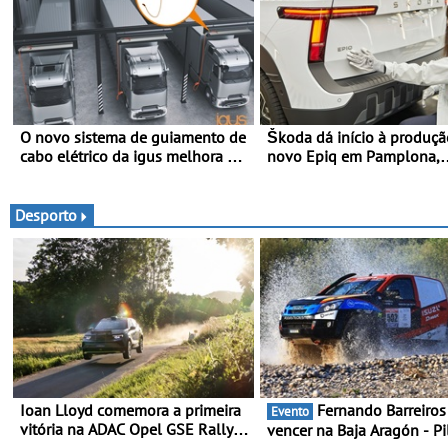
O novo sistema de guiamento de
Škoda dá início à produç
cabo elétrico da igus melhora o
novo Epiq em Pamplona,
carregamento de camiões e
Espanha
carros elétricos - O e-tract DC
horizontal traz mais conforto
Desporto
para os motoristas, menos
acidentes nas manobras e
máxima proteção contra furtos
Ioan Lloyd comemora a primeira
Fernando Barreiros quer
Evento
vitória na ADAC Opel GSE Rally
vencer na Baja Aragón - Pi