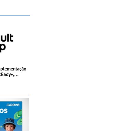
cional ao
a de ciclismo
SUV multi-
 de Portugal
mplementação
REady»,
mento,
ção de valor