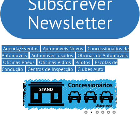
continua em 2026
Agenda/Eventos
Automóveis Novos
Concessionários de
Automóveis
Automóveis usados
Oficinas de Automóveis
Oficinas Pneus
Oficinas Vidros
Pilotos
Escolas de
Condução
Centros de Inspecção
Clubes Auto