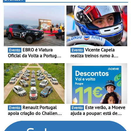
valor
lançamento, os primeiros
clientes beneficiam da
oferta de 3 anos de
manutenção incluída
EBRO é Viatura
Vicente Capela
Evento
Evento
Oficial da Volta a Portugal
realiza treinos rumo à
2026 - Marca reforça
temporada do Campeonato
presença nacional ao lado
Portugal Karting e mira boa
da mítica prova de ciclismo
estreia - O Campeonato
e leva a sua gama SUV
Portugal Karting 2026
multi-energia às estradas
decorre entre 1 de Março e
de Portugal
6 de Setembro
Renault Portugal
Este verão, a Moeve
Evento
Evento
apoia criação do Challenge
ajuda a poupar: está de
Clio Rally5 - O
volta a campanha “Vai e
compromisso com o
Volta” com descontos de
automobilismo nacional
até 11€