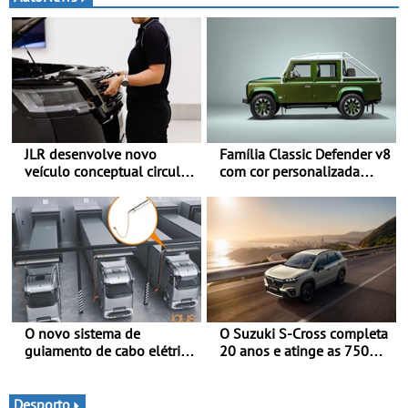
JLR desenvolve novo
Família Classic Defender v8
veículo conceptual circular
com cor personalizada
para reduzir a pegada de
apresenta nova versão
carbono - O projeto é
Double Cab
designado como
Cornerstone
O novo sistema de
O Suzuki S-Cross completa
guiamento de cabo elétrico
20 anos e atinge as 750
da igus melhora o
000 unidades a nível
carregamento de camiões e
mundial
carros elétricos - O e-tract
Desporto