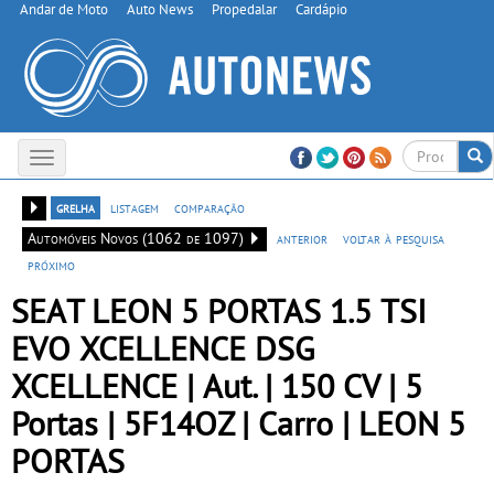
Andar de Moto
Auto News
Propedalar
Cardápio
Toggle
navigation
grelha
listagem
comparação
Automóveis Novos (1062 de 1097)
anterior
voltar à pesquisa
próximo
SEAT LEON 5 PORTAS 1.5 TSI
EVO XCELLENCE DSG
XCELLENCE | Aut. | 150 CV | 5
Portas | 5F14OZ | Carro | LEON 5
PORTAS