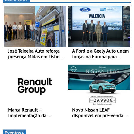
José Teixeira Auto reforça
A Ford e a Geely Auto unem
presença Midas em Lisboa
forças na Europa para
com abertura em Campo
produzir veículos
Grande - E assinatura para
multienergia de última
nova unidade em Vialonga
geração em Espanha
Marca Renault –
Novo Nissan LEAF
Implementação da
disponível em pré-venda a
estratégia «futuREady»,
partir de 29.990 euros +
combinando crescimento,
IVA - Como parte da
eletrificação e criação de
campanha exclusiva de
Eventos