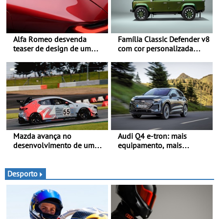
Alfa Romeo desvenda
Família Classic Defender v8
teaser de design de um
com cor personalizada
novo SUV para o segmento
apresenta nova versão
C - Apresentado
Double Cab
oficialmente no quarto
trimestre de 2027
Mazda avança no
Audi Q4 e-tron: mais
desenvolvimento de um
equipamento, mais
sistema embarcado de
tecnologia e uma oferta
captura de CO₂ -
ainda mais competitiva -
Demonstração com sucesso
Até 740 quilómetros de
Desporto
do armazenamento de CO₂
autonomia e carregamento
em testes da Super Taikyu
mais rápido
Series