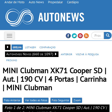
Andar de Moto
Auto News
Propedalar
Cardápio
Toggle
navigation
grelha
listagem
comparação
Automóveis Novos (660 de 1097)
anterior
voltar à pesquisa
próximo
MINI Clubman XK71 Cooper SD |
Aut. | 190 CV | 4 Portas | Carrinha
| MINI Clubman
Foto Anterior
Ver todas as fotos
Foto Seguinte
Zoom
Foto 1 de 2: MINI Clubman XK71 Cooper SD | Aut. | 190 CV |