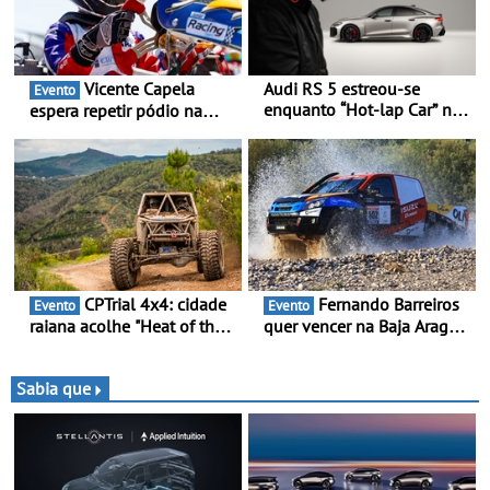
Vicente Capela
Audi RS 5 estreou-se
Evento
enquanto “Hot-lap Car” no
espera repetir pódio na
grande prémio de Fórmula
categoria Rotax Júnior Max
1 de Miami
em Castelo Branco - Depois
do 3.º lugar em Braga,
procura resultados ainda
melhores na 2.ª ronda da
RMC Portugal 2026
CPTrial 4x4: cidade
Fernando Barreiros
Evento
Evento
raiana acolhe "Heat of the
quer vencer na Baja Aragón
Mountain" - Três dezenas
- Piloto está na luta pelo
de equipas em Bragança
título da Taça do Mundo de
Bajas
Sabia que