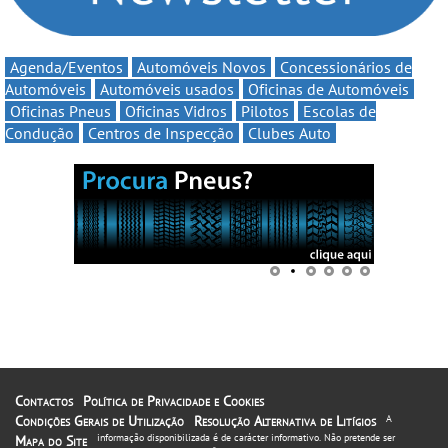
Agenda/Eventos
Automóveis Novos
Concessionários de
Automóveis
Automóveis usados
Oficinas de Automóveis
Oficinas Pneus
Oficinas Vidros
Pilotos
Escolas de
Condução
Centros de Inspecção
Clubes Auto
Contactos
Política de Privacidade e Cookies
Condições Gerais de Utilização
Resolução Alternativa de Litígios
A
informação disponibilizada é de carácter informativo. Não pretende ser
Mapa do Site