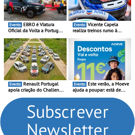
EBRO é Viatura
Vicente Capela
Evento
Evento
Oficial da Volta a Portugal
realiza treinos rumo à
2026 - Marca reforça
temporada do Campeonato
presença nacional ao lado
Portugal Karting e mira boa
da mítica prova de ciclismo
estreia - O Campeonato
e leva a sua gama SUV
Portugal Karting 2026
multi-energia às estradas
decorre entre 1 de Março e
de Portugal
6 de Setembro
Renault Portugal
Este verão, a Moeve
Evento
Evento
apoia criação do Challenge
ajuda a poupar: está de
Clio Rally5 - O
volta a campanha “Vai e
compromisso com o
Volta” com descontos de
automobilismo nacional
até 11€
continua em 2026