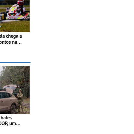
pontos na
to de Beja
 do RMC
ção renovada
io
Thales
OOP, um
ador para