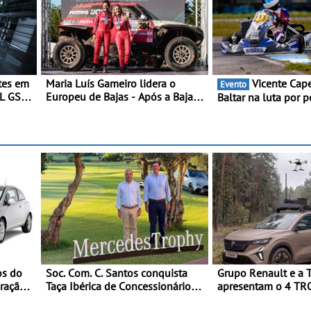
tes em
Maria Luís Gameiro lidera o
Vicente Capela chega a
Evento
EL GSE
Europeu de Bajas - Após a Baja
Baltar na luta por 
ornece
da Grécia
classificação - Pilo
a o
disputa a 3ª ronda
Portugal com ambi
de regressar ao pód
os do
Soc. Com. C. Santos conquista
Grupo Renault e a 
eração
Taça Ibérica de Concessionários
apresentam o 4 TR
do MercedesTrophy
veículo tático inov