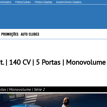
Atrelados
Motoclubes
Motos Usadas
Automóveis Usados
PROMOÇÕES
AUTO CLUBES
. | 140 CV | 5 Portas | Monovolume 
ortas | Monovolume | Série 2