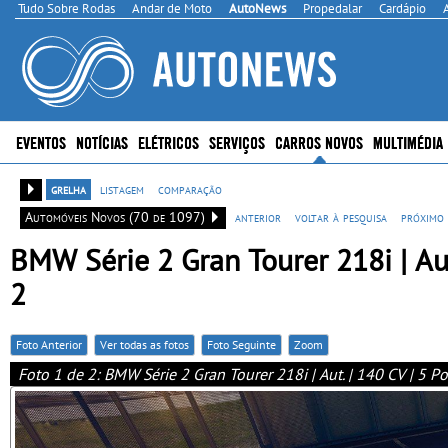
Tudo Sobre Rodas
Andar de Moto
AutoNews
Propedalar
Cardápio
EVENTOS
NOTÍCIAS
ELÉTRICOS
SERVIÇOS
CARROS NOVOS
MULTIMÉDIA
grelha
listagem
comparação
Automóveis Novos (70 de 1097)
anterior
voltar à pesquisa
próximo
BMW Série 2 Gran Tourer 218i | Aut
2
Foto Anterior
Ver todas as fotos
Foto Seguinte
Zoom
Foto 1 de 2: BMW Série 2 Gran Tourer 218i | Aut. | 140 CV | 5 P