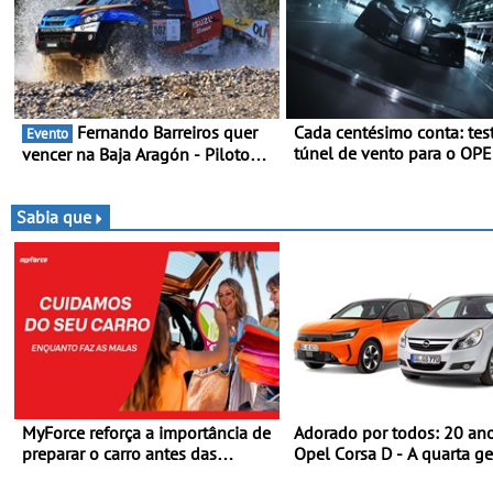
Fernando Barreiros quer
Cada centésimo conta: tes
Evento
túnel de vento para o OP
vencer na Baja Aragón - Piloto
27FE - O túnel de vento f
está na luta pelo título da Taça
dados de alta precisão par
do Mundo de Bajas
equilíbrio, a eficiência e a
Sabia que
afinação do veículo
MyForce reforça a importância de
Adorado por todos: 20 an
preparar o carro antes das
Opel Corsa D - A quarta g
viagens de verão - Dicas para
do Corsa celebra a estreia