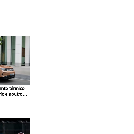
nto térmico
ic e noutros
ter-se fresco
e verão