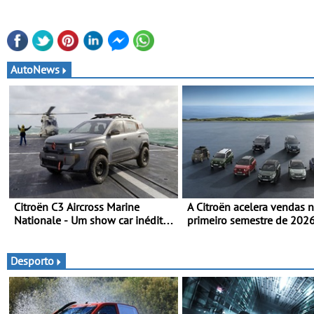
AutoNews
Citroën C3 Aircross Marine
A Citroën acelera vendas 
Nationale - Um show car inédito
primeiro semestre de 202
que celebra 400 anos de
gama renovada, uma dinâ
compromisso e inovação
confirmada
Desporto