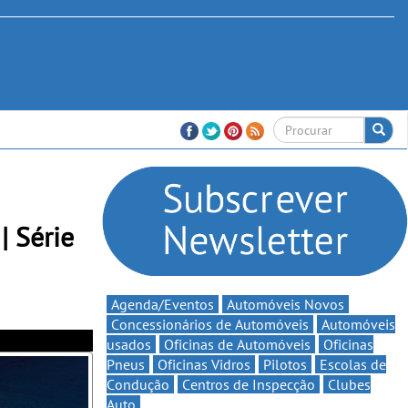
| Série
Agenda/Eventos
Automóveis Novos
Concessionários de Automóveis
Automóveis
usados
Oficinas de Automóveis
Oficinas
Pneus
Oficinas Vidros
Pilotos
Escolas de
Condução
Centros de Inspecção
Clubes
Auto