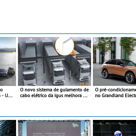
no
O novo sistema de guiamento de
O pré-condicioname
6 - Uma
cabo elétrico da igus melhora o
no Grandland Electr
mica
carregamento de camiões e
modelos Opel - Man
carros elétricos - O e-tract DC
nos dias quentes d
horizontal traz mais conforto
para os motoristas, menos
acidentes nas manobras e
máxima proteção contra furtos