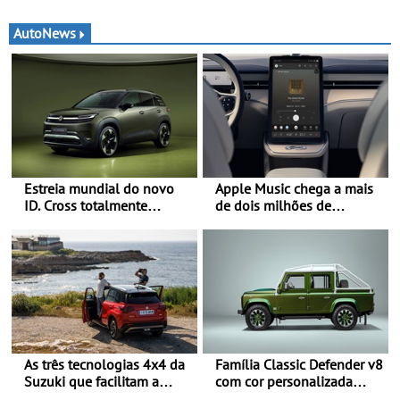
AutoNews
Estreia mundial do novo
Apple Music chega a mais
ID. Cross totalmente
de dois milhões de
elétrico: Classe Premium
automóveis Volvo
em formato compacto - Em
Portugal, já será possível
encomendar um ID. Cross
no final deste mês
As três tecnologias 4x4 da
Família Classic Defender v8
Suzuki que facilitam a
com cor personalizada
mobilidade no período de
apresenta nova versão