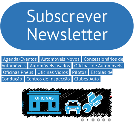
compromisso com o
Volta” com descontos de
automobilismo nacional
até 11€
continua em 2026
Agenda/Eventos
Automóveis Novos
Concessionários de
Automóveis
Automóveis usados
Oficinas de Automóveis
Oficinas Pneus
Oficinas Vidros
Pilotos
Escolas de
Condução
Centros de Inspecção
Clubes Auto