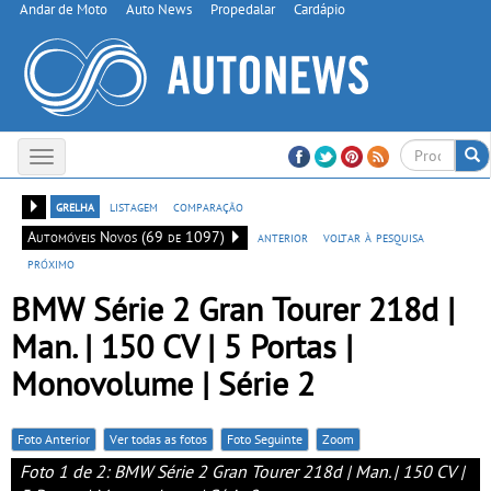
Andar de Moto
Auto News
Propedalar
Cardápio
Toggle
navigation
grelha
listagem
comparação
Automóveis Novos (69 de 1097)
anterior
voltar à pesquisa
próximo
BMW Série 2 Gran Tourer 218d |
Man. | 150 CV | 5 Portas |
Monovolume | Série 2
Foto Anterior
Ver todas as fotos
Foto Seguinte
Zoom
Foto 1 de 2: BMW Série 2 Gran Tourer 218d | Man. | 150 CV |