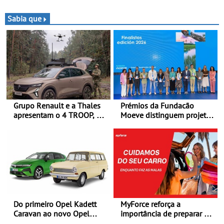
terreno - Primeira prova do
Schönborn é a segunda
novo troféu juntou 14
mulher a subir ao pódio na
Sabia que
pilotos no Alto Alentejo,
Rally Cup
com viaturas T0, T8 e TA
em competição
Grupo Renault e a Thales
Prémios da Fundacão
apresentam o 4 TROOP, um
Moeve distinguem projeto
veículo tático inovador
português Fruta Feia pela
para futuras missões das
promoção de uma
forças terrestres
transição ecológica justa
Do primeiro Opel Kadett
MyForce reforça a
Caravan ao novo Opel
importância de preparar o
Astra Sports Tourer
carro antes das viagens de