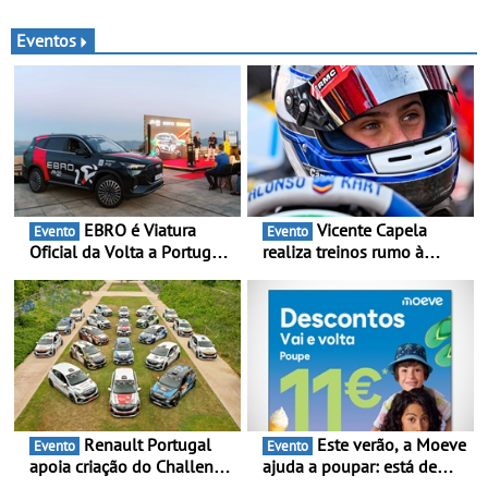
verão - Dicas para antes da
viagem de automóvel
Eventos
EBRO é Viatura
Vicente Capela
Evento
Evento
Oficial da Volta a Portugal
realiza treinos rumo à
2026 - Marca reforça
temporada do Campeonato
presença nacional ao lado
Portugal Karting e mira boa
da mítica prova de ciclismo
estreia - O Campeonato
e leva a sua gama SUV
Portugal Karting 2026
multi-energia às estradas
decorre entre 1 de Março e
de Portugal
6 de Setembro
Renault Portugal
Este verão, a Moeve
Evento
Evento
apoia criação do Challenge
ajuda a poupar: está de
Clio Rally5 - O
volta a campanha “Vai e