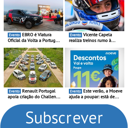
oferta de 3 anos de
manutenção incluída
EBRO é Viatura
Vicente Capela
Evento
Evento
Oficial da Volta a Portugal
realiza treinos rumo à
2026 - Marca reforça
temporada do Campeonato
presença nacional ao lado
Portugal Karting e mira boa
da mítica prova de ciclismo
estreia - O Campeonato
e leva a sua gama SUV
Portugal Karting 2026
multi-energia às estradas
decorre entre 1 de Março e
de Portugal
6 de Setembro
Renault Portugal
Este verão, a Moeve
Evento
Evento
apoia criação do Challenge
ajuda a poupar: está de
Clio Rally5 - O
volta a campanha “Vai e
compromisso com o
Volta” com descontos de
automobilismo nacional
até 11€
continua em 2026