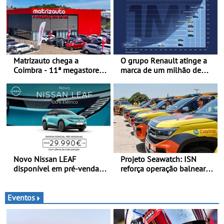
Teruel
Matrizauto chega a
O grupo Renault atinge a
Coimbra - 11ª megastore
marca de um milhão de
reforça presença da marca
automóveis elétricos “Made
na Região Centro
in France” desde 2010
Novo Nissan LEAF
Projeto Seawatch: ISN
disponível em pré-venda a
reforça operação balnear
partir de 29.990 euros +
de 2026 - Com apoio de
IVA - Como parte da
viaturas Volkswagen
campanha exclusiva de
veículos comerciais
Eventos
lançamento, os primeiros
clientes beneficiam da