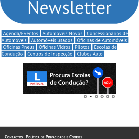
Agenda/Eventos
Automóveis Novos
Concessionários de
Automóveis
Automóveis usados
Oficinas de Automóveis
Oficinas Pneus
Oficinas Vidros
Pilotos
Escolas de
Condução
Centros de Inspecção
Clubes Auto
Contactos
Política de Privacidade e Cookies