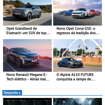
Opel Grandland de
Novo Opel Corsa GSE: o
Eisenach: um SUV de topo
regresso da tradição dos
com um design elegante
“hot hatch” - Pequeno,
que poupa recursos
potente, rápido: 207 kW
(281 cv), 345 Nm, 0 aos
100 km/h em 5,5 segundos
Novo Renault Megane E-
O Alpine A110 FUTURE
Tech elétrico - Ainda mais
conquista a rampa de
personalidade, dinamismo
Goodwood na sua estreia
e tecnologia
dinâmica a nível mundial -
O protótipo de
Desporto
desenvolvimento do Alpine
A110 FUTURE fez a sua