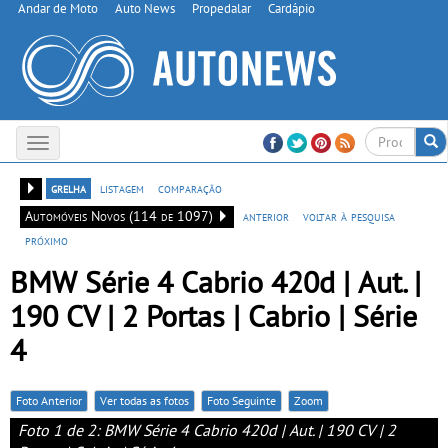
Andar de Moto
Auto News
Propedalar
Cardápio
Toggle
navigation
grelha
listagem
comparação
Automóveis Novos (114 de 1097)
anterior
voltar à pesquisa
próximo
BMW Série 4 Cabrio 420d | Aut. |
190 CV | 2 Portas | Cabrio | Série
4
Foto Anterior
Ver todas as fotos
Foto Seguinte
Zoom
Foto 1 de 2: BMW Série 4 Cabrio 420d | Aut. | 190 CV | 2