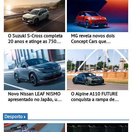
O Suzuki S-Cross completa
MG revela novos dois
20 anos e atinge as 750
Concept Cars que
000 unidades a nível
combinam a sua herança
mundial
desportiva com tecnologia
avançada - No Goodwood
Festival of Speed 2026
Novo Nissan LEAF NISMO
O Alpine A110 FUTURE
apresentado no Japão, uma
conquista a rampa de
interpretação mais
Goodwood na sua estreia
desportiva do SUV 100%
dinâmica a nível mundial -
elétrico - Versão de maior
O protótipo de
Desporto
desempenho da terceira
desenvolvimento do Alpine
geração do modelo elétrico
A110 FUTURE fez a sua