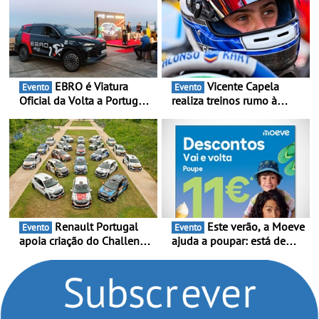
EBRO é Viatura
Vicente Capela
Evento
Evento
Oficial da Volta a Portugal
realiza treinos rumo à
2026 - Marca reforça
temporada do Campeonato
presença nacional ao lado
Portugal Karting e mira boa
da mítica prova de ciclismo
estreia - O Campeonato
e leva a sua gama SUV
Portugal Karting 2026
multi-energia às estradas
decorre entre 1 de Março e
de Portugal
6 de Setembro
Renault Portugal
Este verão, a Moeve
Evento
Evento
apoia criação do Challenge
ajuda a poupar: está de
Clio Rally5 - O
volta a campanha “Vai e
compromisso com o
Volta” com descontos de
automobilismo nacional
até 11€
continua em 2026