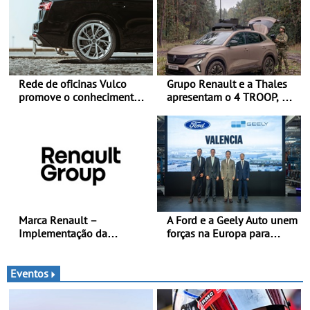
Rede de oficinas Vulco
Grupo Renault e a Thales
promove o conhecimento
apresentam o 4 TROOP, um
dos pneus para ajudar a
veículo tático inovador
conduzir com mais
para futuras missões das
segurança
forças terrestres
Marca Renault –
A Ford e a Geely Auto unem
Implementação da
forças na Europa para
estratégia «futuREady»,
produzir veículos
combinando crescimento,
multienergia de última
eletrificação e criação de
geração em Espanha
Eventos
valor