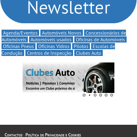
Agenda/Eventos
Automóveis Novos
Concessionários de
Automóveis
Automóveis usados
Oficinas de Automóveis
Oficinas Pneus
Oficinas Vidros
Pilotos
Escolas de
Condução
Centros de Inspecção
Clubes Auto
Contactos
Política de Privacidade e Cookies