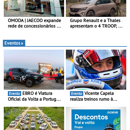
OMODA | JAECOO expande
Grupo Renault e a Thales
rede de concessionários -
apresentam o 4 TROOP, um
Reforço da cobertura a
veículo tático inovador
nível nacional continua em
para futuras missões das
bom ritmo
forças terrestres
Eventos
EBRO é Viatura
Vicente Capela
Evento
Evento
Oficial da Volta a Portugal
realiza treinos rumo à
2026 - Marca reforça
temporada do Campeonato
presença nacional ao lado
Portugal Karting e mira boa
da mítica prova de ciclismo
estreia - O Campeonato
e leva a sua gama SUV
Portugal Karting 2026
multi-energia às estradas
decorre entre 1 de Março e