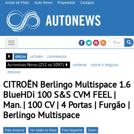
Andar de Moto
Auto News
Propedalar
Cardápio
Toggle
navigation
grelha
listagem
comparação
Automóveis Novos (252 de 1097)
anterior
voltar à pesquisa
próximo
CITROËN Berlingo Multispace 1.6
BlueHDi 100 S&S CVM FEEL |
Man. | 100 CV | 4 Portas | Furgão |
Berlingo Multispace
Foto Anterior
Ver todas as fotos
Foto Seguinte
Zoom