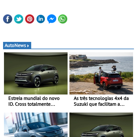
AutoNews
Estreia mundial do novo
As três tecnologias 4x4 da
ID. Cross totalmente
Suzuki que facilitam a
elétrico: Classe Premium
mobilidade no período de
em formato compacto - Em
férias - A Suzuki
Portugal, já será possível
disponibiliza quatro
encomendar um ID. Cross
sistemas de tração integral
no final deste mês
adaptados a diferentes