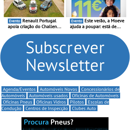
de Portugal
6 de Setembro
Renault Portugal
Este verão, a Moeve
Evento
Evento
apoia criação do Challenge
ajuda a poupar: está de
Clio Rally5 - O
volta a campanha “Vai e
compromisso com o
Volta” com descontos de
automobilismo nacional
até 11€
continua em 2026
Agenda/Eventos
Automóveis Novos
Concessionários de
Automóveis
Automóveis usados
Oficinas de Automóveis
Oficinas Pneus
Oficinas Vidros
Pilotos
Escolas de
Condução
Centros de Inspecção
Clubes Auto