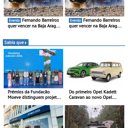
em competição
Fernando Barreiros
Fernando Barreiros
Evento
Evento
quer vencer na Baja Aragón
quer vencer na Baja Aragón
- Piloto está na luta pelo
- Piloto está na luta pelo
título da Taça do Mundo de
título da Taça do Mundo de
Bajas
Bajas
Sabia que
Prémios da Fundacão
Do primeiro Opel Kadett
Moeve distinguem projeto
Caravan ao novo Opel
português Fruta Feia pela
Astra Sports Tourer
promoção de uma
transição ecológica justa