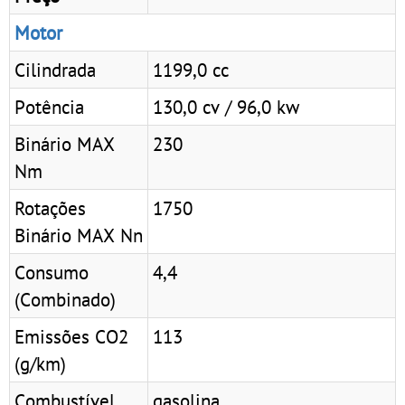
Motor
Cilindrada
1199,0 cc
Potência
130,0 cv / 96,0 kw
Binário MAX
230
Nm
Rotações
1750
Binário MAX Nn
Consumo
4,4
(Combinado)
Emissões CO2
113
(g/km)
Combustível
gasolina