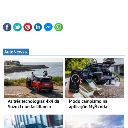
AutoNews
As três tecnologias 4x4 da
Modo campismo na
Suzuki que facilitam a
aplicação MyŠkoda:
mobilidade no período de
pernoitas confortáveis em
férias - A Suzuki
veículos elétricos
disponibiliza quatro