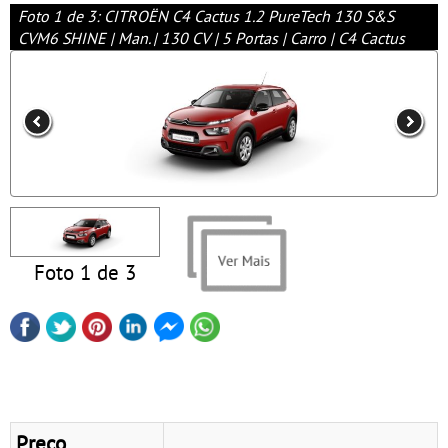
Foto 1 de 3: CITROËN C4 Cactus 1.2 PureTech 130 S&S
CVM6 SHINE | Man. | 130 CV | 5 Portas | Carro | C4 Cactus
Foto 1 de 3
Preço