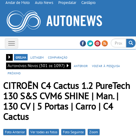
Andar de Moto
Auto News
Propedalar
Cardápio
Toggle
navigation
grelha
listagem
comparação
Automóveis Novos (301 de 1097)
anterior
voltar à pesquisa
próximo
CITROËN C4 Cactus 1.2 PureTech
130 S&S CVM6 SHINE | Man. |
130 CV | 5 Portas | Carro | C4
Cactus
Foto Anterior
Ver todas as fotos
Foto Seguinte
Zoom