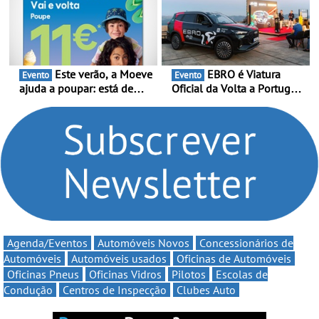
Portugal Karting 2026
continua em 2026
decorre entre 1 de Março e
6 de Setembro
Este verão, a Moeve
EBRO é Viatura
Evento
Evento
ajuda a poupar: está de
Oficial da Volta a Portugal
volta a campanha “Vai e
2026 - Marca reforça
Volta” com descontos de
presença nacional ao lado
até 11€
da mítica prova de ciclismo
e leva a sua gama SUV
multi-energia às estradas
de Portugal
Agenda/Eventos
Automóveis Novos
Concessionários de
Automóveis
Automóveis usados
Oficinas de Automóveis
Oficinas Pneus
Oficinas Vidros
Pilotos
Escolas de
Condução
Centros de Inspecção
Clubes Auto