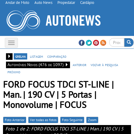
Andar de Moto
Auto News
Propedalar
Cardápio
Toggle
navigation
grelha
listagem
comparação
Automóveis Novos (476 de 1097)
anterior
voltar à pesquisa
próximo
FORD FOCUS TDCI ST-LINE |
Man. | 190 CV | 5 Portas |
Monovolume | FOCUS
Foto Anterior
Ver todas as fotos
Foto Seguinte
Zoom
Foto 1 de 2: FORD FOCUS TDCI ST-LINE | Man. | 190 CV | 5