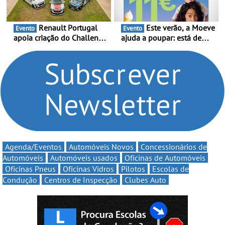
Renault Portugal
Este verão, a Moeve
Evento
Evento
apoia criação do Challenge
ajuda a poupar: está de
Clio Rally5 - O
volta a campanha “Vai e
compromisso com o
Volta” com descontos de
automobilismo nacional
até 11€
continua em 2026
Agenda/Eventos
Automóveis Novos
Concessionários de
Automóveis
Automóveis usados
Oficinas de Automóveis
Oficinas Pneus
Oficinas Vidros
Pilotos
Escolas de
Condução
Centros de Inspecção
Clubes Auto