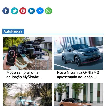
AutoNews
Modo campismo na
Novo Nissan LEAF NISMO
aplicação MyŠkoda:
apresentado no Japão, uma
pernoitas confortáveis em
interpretação mais
veículos elétricos
desportiva do SUV 100%
elétrico - Versão de maior
desempenho da terceira
geração do modelo elétrico
da marca