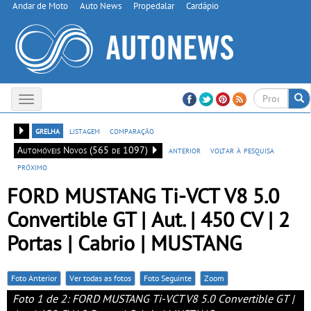
Andar de Moto
Auto News
Propedalar
Cardápio
Toggle
navigation
grelha
listagem
comparação
Automóveis Novos (565 de 1097)
anterior
voltar à pesquisa
próximo
FORD MUSTANG Ti-VCT V8 5.0
Convertible GT | Aut. | 450 CV | 2
Portas | Cabrio | MUSTANG
Foto Anterior
Ver todas as fotos
Foto Seguinte
Zoom
Foto 1 de 2: FORD MUSTANG Ti-VCT V8 5.0 Convertible GT |