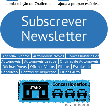
apoia criação do Challenge
ajuda a poupar: está de
Clio Rally5 - O
volta a campanha “Vai e
compromisso com o
Volta” com descontos de
automobilismo nacional
até 11€
continua em 2026
Agenda/Eventos
Automóveis Novos
Concessionários de
Automóveis
Automóveis usados
Oficinas de Automóveis
Oficinas Pneus
Oficinas Vidros
Pilotos
Escolas de
Condução
Centros de Inspecção
Clubes Auto