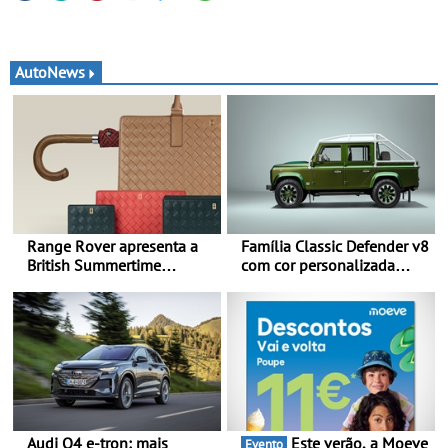
AutoNews
Range Rover apresenta a
Família Classic Defender v8
British Summertime
com cor personalizada
Collection - Uma expressão
apresenta nova versão
requintada do luxo
Double Cab
moderno inspirada nos
rituais e momentos
culturais da época de verão
britânica
Audi Q4 e-tron: mais
Este verão, a Moeve
Evento