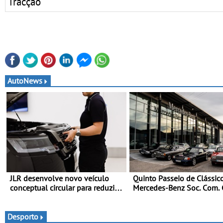
Tracção
AutoNews
JLR desenvolve novo veículo
Quinto Passeio de Clássic
conceptual circular para reduzir a
Mercedes-Benz Soc. Com. 
pegada de carbono - O projeto é
Santos com inscrições abe
designado como Cornerstone
Desporto