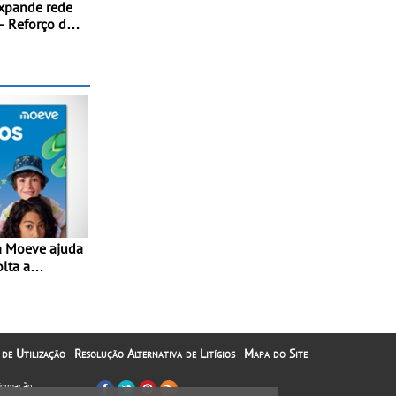
xpande rede
- Reforço da
acional
itmo
olta a
lta” com
1€
 de Utilização
Resolução Alternativa de Litígios
Mapa do Site
nformação