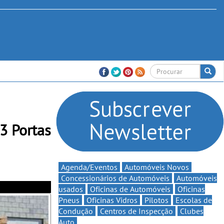
3 Portas
Agenda/Eventos
Automóveis Novos
Concessionários de Automóveis
Automóveis
usados
Oficinas de Automóveis
Oficinas
Pneus
Oficinas Vidros
Pilotos
Escolas de
Condução
Centros de Inspecção
Clubes
Auto