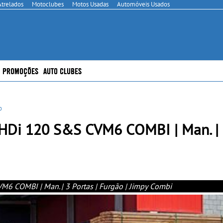
Atrelados
Motoclubes
Motos Usadas
Automóveis Usados
PROMOÇÕES
AUTO CLUBES
o
HDi 120 S&S CVM6 COMBI | Man. | 
6 COMBI | Man. | 3 Portas | Furgão | Jimpy Combi