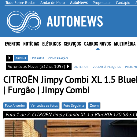
Tudo Sobre Rodas
Andar de Moto
AutoNews
Propedalar
Cardápio
EVENTOS
NOTÍCIAS
ELÉTRICOS
SERVIÇOS
CARROS NOVOS
MULTIMÉDIA
grelha
listagem
comparação
Automóveis Novos (332 de 1097)
anterior
voltar à pesquisa
próxim
CITROËN Jimpy Combi XL 1.5 Blue
| Furgão | Jimpy Combi
Foto Anterior
Ver todas as fotos
Foto Seguinte
Zoom
Foto 1 de 2: CITROËN Jimpy Combi XL 1.5 BlueHDi 120 S&S CVM