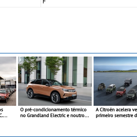
F
os
O pré-condicionamento térmico
A Citroën acelera v
C.
no Grandland Electric e noutros
primeiro semestre 
rtas
modelos Opel - Manter-se fresco
gama renovada, um
nos dias quentes de verão
confirmada