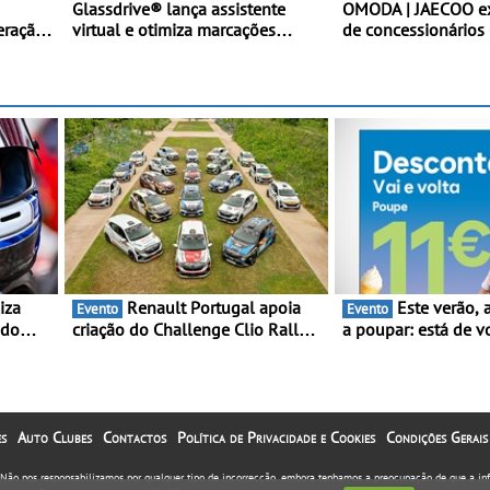
Glassdrive® lança assistente
OMODA | JAECOO e
eração
virtual e otimiza marcações
de concessionários 
™ na
online em Portugal - A Assistente
cobertura a nível n
“Ana” está disponível 24 horas
continua em bom r
por dia e reforça o suporte
contínuo ao cliente
Renault Portugal apoia
Este verão, a Moeve ajuda
Evento
Evento
 do
criação do Challenge Clio Rally5
a poupar: está de v
ing e
- O compromisso com o
campanha “Vai e Vo
peonato
automobilismo nacional
descontos de até 1
orre
continua em 2026
s
Auto Clubes
Contactos
Política de Privacidade e Cookies
Condições Gerais
. Não nos responsabilizamos por qualquer tipo de incorrecção, embora tenhamos a preocupação de que a i