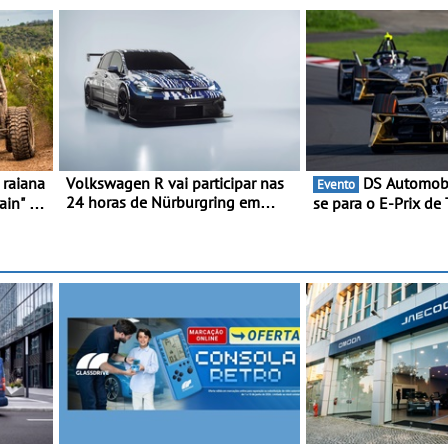
Volkswagen R vai participar nas
DS Automobiles prepara-
Evento
24 horas de Nürburgring em
ain" -
se para o E-Prix de 
2027 - No ano em que assinala o
em
capital japonesa va
25.º aniversário da Marca de
corridas noturnas, 
performance premium
para no campeonat