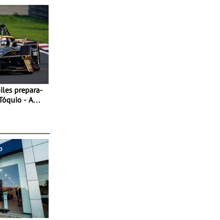
Tóquio - A
i acolher duas
uma estreia
o