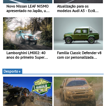
Novo Nissan LEAF NISMO
Atualização para os
apresentado no Japão, uma
modelos Audi A3 - Ecrã
interpretação mais
panorâmico, assist. de
desportiva do SUV 100%
condução adaptativo plus,
elétrico - Versão de maior
estacion. assistido e
desempenho da terceira
assistente de marcha-atrás
geração do modelo elétrico
da marca
Lamborghini LM002: 40
Família Classic Defender v8
anos do primeiro Super
com cor personalizada
SUV da história - Em 1986,
apresenta nova versão
a Lamborghini desvendou
Double Cab
o extraordinário todo-o-
Desporto
terreno com motor V12 que
abriu caminho para a
família Urus