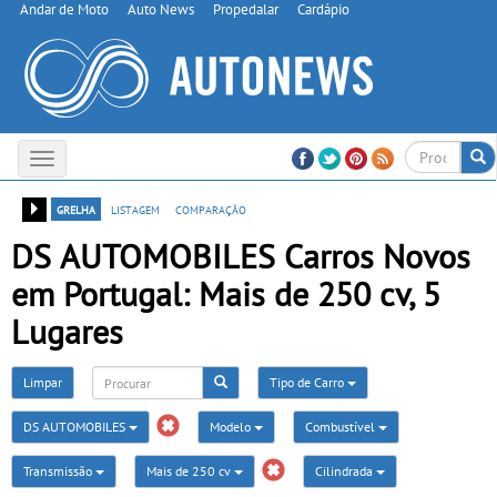
Andar de Moto
Auto News
Propedalar
Cardápio
Toggle
navigation
grelha
listagem
comparação
DS AUTOMOBILES Carros Novos
em Portugal: Mais de 250 cv, 5
Lugares
Limpar
Tipo de Carro
DS AUTOMOBILES
Modelo
Combustível
Transmissão
Mais de 250 cv
Cilindrada