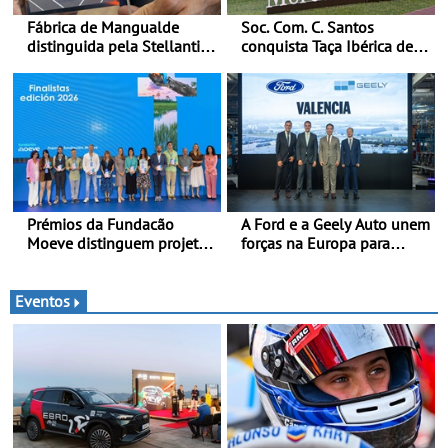
Fábrica de Mangualde
Soc. Com. C. Santos
distinguida pela Stellantis
conquista Taça Ibérica de
pela sua política de bem-
Concessionários do
estar - Distinção reconhece
MercedesTrophy
dois projetos locais com
impacto direto no bem-
estar dos colaboradores
Prémios da Fundacão
A Ford e a Geely Auto unem
Moeve distinguem projeto
forças na Europa para
português Fruta Feia pela
produzir veículos
promoção de uma
multienergia de última
transição ecológica justa
geração em Espanha
Eventos