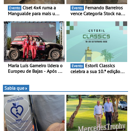
Ciset 4x4 ruma a
Fernando Barreiros
Evento
Evento
Mangualde para mais um
vence Categoria Stock na
fim de semana de
Baja da Grécia - Piloto
espetáculo, resistência e
conquista importante
desafios na montanha
triunfo para o Mundial de
Bajas
Maria Luís Gameiro lidera o
Estoril Classics
Evento
Europeu de Bajas - Após a
celebra a sua 10.ª edição
Baja da Grécia
de 18 a 20 de Setembro de
2026
Sabia que