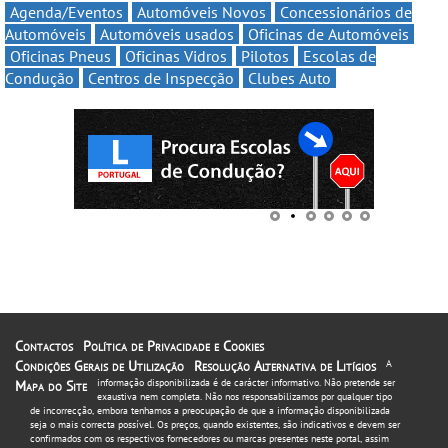
Agenda/Eventos
Automóveis Novos
Concessionários de
Automóveis
Automóveis usados
Oficinas de Automóveis
Oficinas Pneus
Oficinas Vidros
Pilotos
Escolas de
Condução
Centros de Inspecção
Clubes Auto
Contactos
Política de Privacidade e Cookies
Condições Gerais de Utilização
Resolução Alternativa de Litígios
A
informação disponibilizada é de carácter informativo. Não pretende ser
Mapa do Site
exaustiva nem completa. Não nos responsabilizamos por qualquer tipo
de incorrecção, embora tenhamos a preocupação de que a informação disponibilizada
seja o mais correcta possível. Os preços, quando existentes, são indicativos e devem ser
confirmados com os respectivos fornecedores ou marcas presentes neste portal, assim