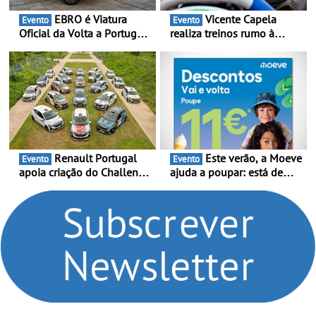
EBRO é Viatura
Vicente Capela
Evento
Evento
Oficial da Volta a Portugal
realiza treinos rumo à
2026 - Marca reforça
temporada do Campeonato
presença nacional ao lado
Portugal Karting e mira boa
da mítica prova de ciclismo
estreia - O Campeonato
e leva a sua gama SUV
Portugal Karting 2026
multi-energia às estradas
decorre entre 1 de Março e
de Portugal
6 de Setembro
Renault Portugal
Este verão, a Moeve
Evento
Evento
apoia criação do Challenge
ajuda a poupar: está de
Clio Rally5 - O
volta a campanha “Vai e
compromisso com o
Volta” com descontos de
automobilismo nacional
até 11€
continua em 2026