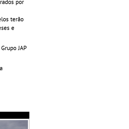
nrados por
los terão
eses e
 Grupo JAP
a