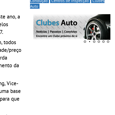
Condução
Centros de Inspecção
Clubes
Auto
te ano, a
elos
7.
, todos
ade/preço
arda
amento da
g, Vice-
 uma base
 para que