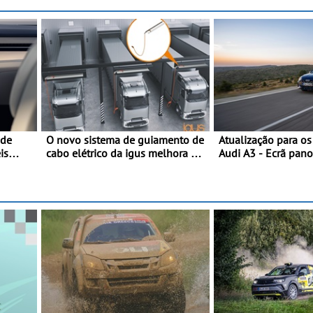
 de
O novo sistema de guiamento de
Atualização para o
is
cabo elétrico da igus melhora o
Audi A3 - Ecrã pan
carregamento de camiões e
assist. de condução
carros elétricos - O e-tract DC
plus, estacion. assi
horizontal traz mais conforto
assistente de march
para os motoristas, menos
acidentes nas manobras e
máxima proteção contra furtos