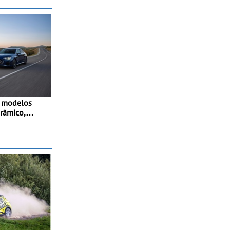
s modelos
orâmico,
 adaptativo
stido e
a-atrás