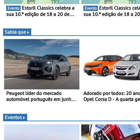
Estoril Classics celebra a
Estoril Classics celebra a
Evento
Evento
sua 10.ª edição de 18 a 20 de
sua 10.ª edição de 18 a 2
Setembro de 2026
Setembro de 2026
Sabia que
Peugeot líder do mercado
Adorado por todos: 20 an
automóvel português em junho e
Opel Corsa D - A quarta g
no primeiro semestre
do Corsa celebra a estreia
mundial no Salão Internac
do Automóvel Britânico, 
Eventos
Londres