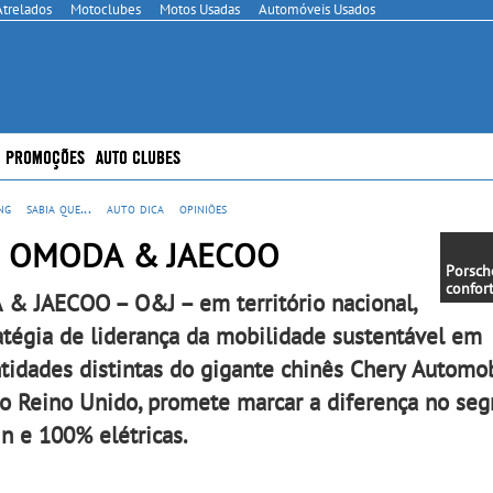
Atrelados
Motoclubes
Motos Usadas
Automóveis Usados
PROMOÇÕES
AUTO CLUBES
ng
sabia que...
auto dica
opiniões
 da OMODA & JAECOO
Porsch
confort
& JAECOO – O&J – em território nacional,
mais in
entret
tégia de liderança da mobilidade sustentável em
melhor
Digita
tidades distintas do gigante chinês Chery Automob
comple
física 
o Reino Unido, promete marcar a diferença no se
aprimo
in e 100% elétricas.
oferec
natura