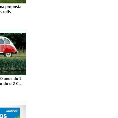
ma proposta
 ralis
calendário
ipa júnior
40 anos do 2
ndo o 2 CV
a tricolor