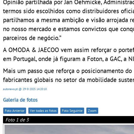
Opinião partilhada por Jan Oehmicke, Administra
termos sido escolhidos como distribuidores ofic
partilhamos a mesma ambição e visão arrojada r
no nosso mercado e estamos convictos que conq
parceiros de negócio.”
A OMODA & JAECOO vem assim reforçar o portefó
em Portugal, onde já figuram a Foton, a GAC, a NI
Mais um passo que reforça o posicionamento do 
fabricantes globais no setor da mobilidade suste
autonews.pt
@ 29-8-2025
14:20:10
Galeria de fotos
Foto Anterior
Ver todas as fotos
Foto Seguinte
Zoom
Foto 1 de 3