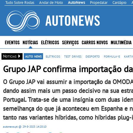
Tudo Sobre Rodas
Andar de Moto
AutoNews
Propedalar
Cardápio
EVENTOS
NOTÍCIAS
ELÉTRICOS
SERVIÇOS
CARROS NOVOS
MULTIMÉDIA
Notícias
auto news
elétricos
test drives
desporto
formula-e
karti
Grupo JAP confirma importação
O Grupo JAP vai assumir a importação da OMODA 
dando assim mais um passo decisivo na sua estra
Portugal. Trata-se de uma insígnia com duas iden
semelhança do que já aconteceu em Espanha e n
tanto nas variantes híbridas, como híbridas plug-
autonews.pt
@ 29-8-2025
14:20:10