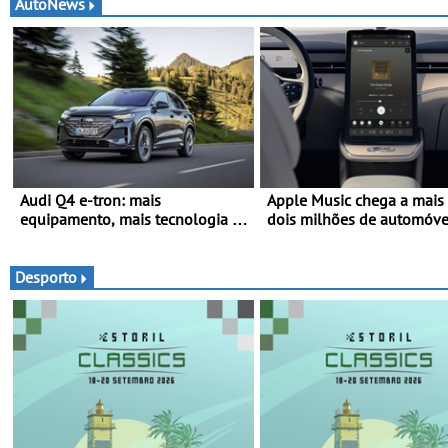
AutoNews
Audi Q4 e-tron: mais
Apple Music chega a mais
equipamento, mais tecnologia e
dois milhões de automóve
uma oferta ainda mais
Volvo
competitiva - Até 740
quilómetros de autonomia e
Desporto
carregamento mais rápido