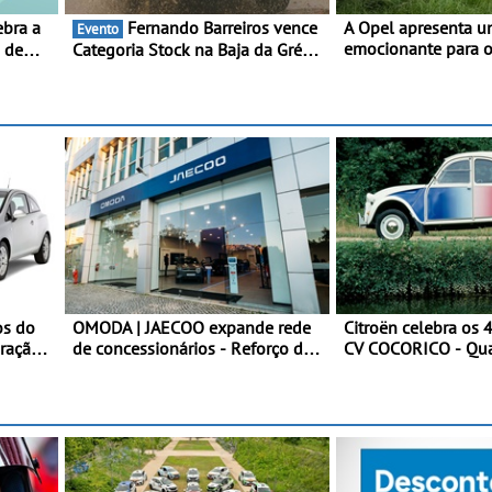
Fernando Barreiros vence
A Opel apresenta u
Evento
emocionante para os
0 de
Categoria Stock na Baja da Grécia
internacionais - Novo automóvel
- Piloto conquista importante
de competição, um 
triunfo para o Mundial de Bajas
apelativo e uma equ
competitiva
os do
OMODA | JAECOO expande rede
Citroën celebra os 
eração
de concessionários - Reforço da
CV COCORICO - Qua
cobertura a nível nacional
vestiu a sua camisol
ional
continua em bom ritmo
em