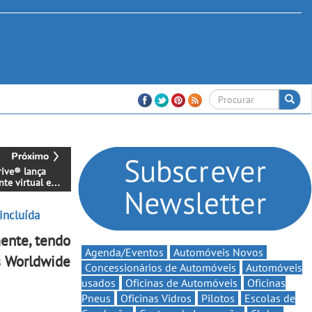
rive® lança
nte virtual e
a marcações
 em Portugal - A
incluída
nte “Ana” está
ível 24 horas
ente, tendo
 e reforça o
e contínuo ao
Agenda/Eventos
Automóveis Novos
s Worldwide
Concessionários de Automóveis
Automóveis
usados
Oficinas de Automóveis
Oficinas
Pneus
Oficinas Vidros
Pilotos
Escolas de