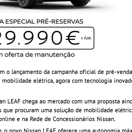
com o lançamento da campanha oficial de pré-vend
 mobilidade elétrica, agora com tecnologia inovad
issan LEAF chega ao mercado com uma proposta ain
as que procuram uma solução de mobilidade elétrica
online e na Rede de Concessionários Nissan.
h, o novo Nissan LEAF oferece uma autonomia má