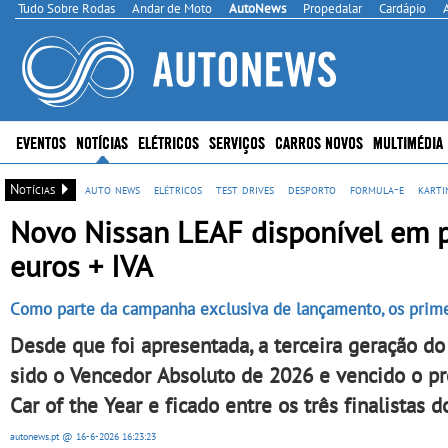
Tudo Sobre Rodas
Andar de Moto
AutoNews
Propedalar
Cardápio
EVENTOS
NOTÍCIAS
ELÉTRICOS
SERVIÇOS
CARROS NOVOS
MULTIMÉDIA
Notícias
auto news
elétricos
test drives
desporto
formula-e
karti
Novo Nissan LEAF disponível em p
euros + IVA
Como parte da campanha exclusiva de lançamento, os primei
Desde que foi apresentada, a terceira geração d
sido o Vencedor Absoluto de 2026 e vencido o
Car of the Year e ficado entre os três finalistas d
autonews.pt
@ 16-6-2026
16:23:23