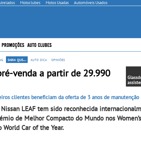
Atrelados
Motoclubes
Motos Usadas
Automóveis Usados
PROMOÇÕES
AUTO CLUBES
ng
sabia que...
auto dica
opiniões
ré-venda a partir de 29.990
Glassd
assiste
otimiz
online
ros clientes beneficiam da oferta de 3 anos de manutenção 
Assiste
dispon
o Nissan LEAF tem sido reconhecida internacionalm
por dia
suport
 prémio de Melhor Compacto do Mundo nos Women’
cliente
o World Car of the Year.