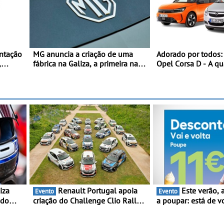
ntação
MG anuncia a criação de uma
Adorado por todos:
,
fábrica na Galiza, a primeira na
Opel Corsa D - A qu
Europa Continental - O início da
do Corsa celebra a e
valor
produção está previsto para
mundial no Salão I
2028, com uma capacidade
do Automóvel Britâ
anual de até 120.000 veículos
Londres
Renault Portugal apoia
Este verão, a Moeve ajuda
Evento
Evento
 do
criação do Challenge Clio Rally5
a poupar: está de v
ing e
- O compromisso com o
campanha “Vai e Vo
peonato
automobilismo nacional
descontos de até 1