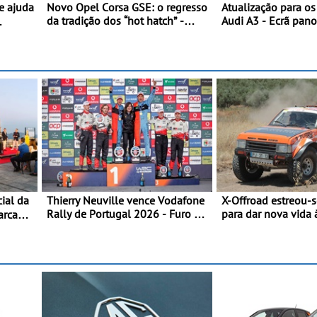
Novo Opel Corsa GSE: o regresso
Atualização para o
da tradição dos “hot hatch” -
Audi A3 - Ecrã pan
Pequeno, potente, rápido: 207
assist. de condução
om
kW (281 cv), 345 Nm, 0 aos 100
plus, estacion. assi
km/h em 5,5 segundos
assistente de march
Thierry Neuville vence Vodafone
X-Offroad estreou-
Rally de Portugal 2026 - Furo na
para dar nova vida 
penúltima especial tira triunfo a
glórias do todo-o-t
 ao
Ogier
Primeira prova do n
clismo
juntou 14 pilotos n
ti-
Alentejo, com viatu
tugal
TA em competição