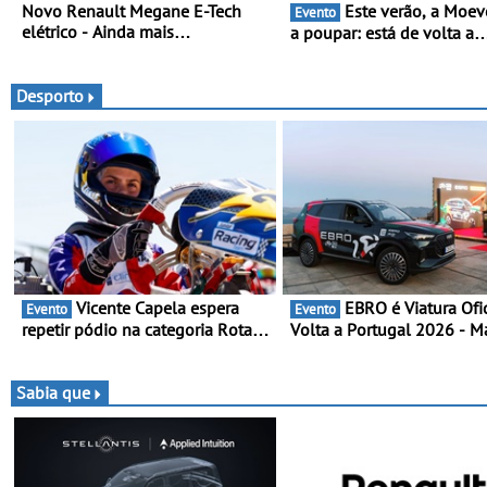
Novo Renault Megane E-Tech
Este verão, a Moeve ajuda
Evento
elétrico - Ainda mais
a poupar: está de volta a
personalidade, dinamismo e
campanha “Vai e Volta” c
tecnologia
descontos de até 11€
Desporto
Vicente Capela espera
EBRO é Viatura Oficial da
Evento
Evento
repetir pódio na categoria Rotax
Volta a Portugal 2026 - Marca
Júnior Max em Castelo Branco -
reforça presença nacional
Depois do 3.º lugar em Braga,
lado da mítica prova de ci
procura resultados ainda
e leva a sua gama SUV mul
Sabia que
melhores na 2.ª ronda da RMC
energia às estradas de Por
Portugal 2026