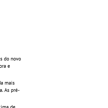
as do novo
ora e
da mais
. As pré-
xima de