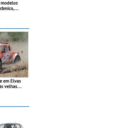
s modelos
orâmico,
 adaptativo
stido e
a-atrás
se em Elvas
às velhas
erreno -
ovo troféu
o Alto
ras T0, T8 e