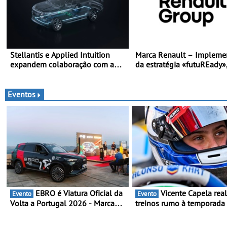
Stellantis e Applied Intuition
Marca Renault – Impleme
expandem colaboração com a
da estratégia «futuREady»
STLA Brain - Para avançar no
combinando crescimento,
software de veículos e melhorar
eletrificação e criação de 
a experiência dos clientes
Eventos
EBRO é Viatura Oficial da
Vicente Capela realiza
Evento
Evento
Volta a Portugal 2026 - Marca
treinos rumo à temporada
reforça presença nacional ao
Campeonato Portugal Kart
lado da mítica prova de ciclismo
mira boa estreia - O Cam