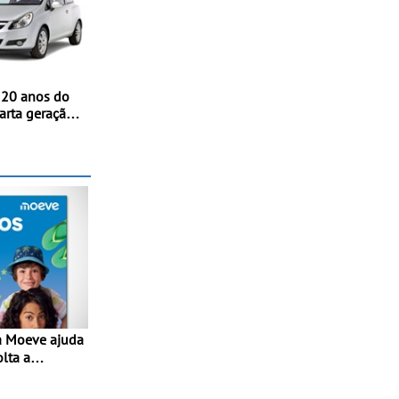
 20 anos do
arta geração
streia
nternacional
nico, em
olta a
lta” com
1€