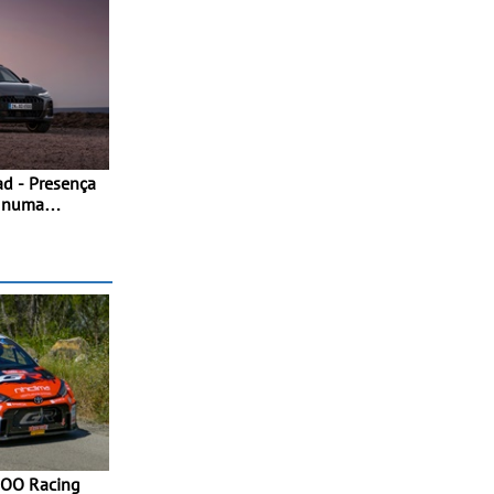
ad - Presença
a numa
stintiva
mentos de
da versão