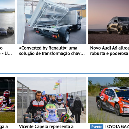
no
«Converted by Renault»: uma
Novo Audi A6 allro
6 - Uma
solução de transformação chave
robusta e poderos
mica
na mão - Um processo simples,
carroçaria larga e di
fluido e rápido, desde a
combinada com ele
encomenda, até à entrega
design específicos 
(prazos de entrega reduzidos em
allroad
30%)
Vicente Capela representa a
TOYOTA GAZOO Racing
Evento