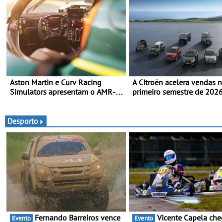
Aston Martin e Curv Racing
A Citroën acelera vendas 
Simulators apresentam o AMR-
primeiro semestre de 202
C01-R Hypercar Edition -
gama renovada, uma dinâ
Simulador celebra os Aston
confirmada
Martin Valkyrie que competem
Desporto
em Le Mans
Fernando Barreiros vence
Vicente Capela chega a
Evento
Evento