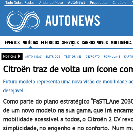
Tudo Sobre Rodas
Andar de Moto
AutoNews
Propedalar
Cardápio
EVENTOS
NOTÍCIAS
ELÉTRICOS
SERVIÇOS
CARROS NOVOS
MULTIMÉDIA
Notícias
auto news
elétricos
test drives
desporto
formula-e
karti
Citroën traz de volta um ícone co
Futuro modelo representa uma nova visão de mobilidade aces
desejável
Como parte do plano estratégico “FaSTLAne 2030” 
de um novo modelo na sua gama, que irá encarnar 
mobilidade acessível a todos, o Citroën 2 CV re
simplicidade, no engenho e no conforto. Num mu