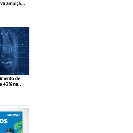
eva ambição
a Madeira,
e Kris Meeke
cimento de
e 43% na
-in