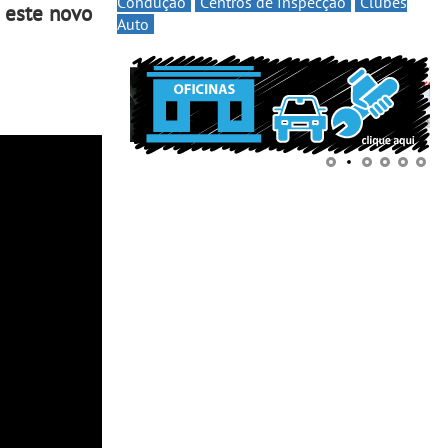
Condução
Centros de Inspecção
Clubes
m este novo
Auto