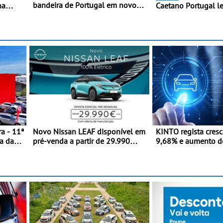
bandeira de Portugal em novo
na
Caetano Portugal l
desafio pelo Espanhol de Kart -
eja
redobrada ao Rali d
Piloto de Beja chega para a 2ª
C
com Pedro Almeida 
ronda do Campeonato Espanhol
novada
de Kart, em Teruel
a - 11ª
Novo Nissan LEAF disponível em
KINTO regista cres
a da
pré-venda a partir de 29.990
9,68% e aumento d
euros + IVA - Como parte da
frota elétrica e plug
campanha exclusiva de
lançamento, os primeiros
clientes beneficiam da oferta de
3 anos de manutenção incluída