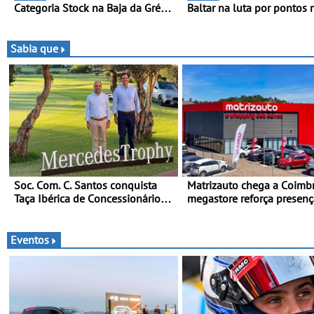
Categoria Stock na Baja da Grécia
Baltar na luta por pontos 
- Piloto conquista importante
classificação - Piloto de B
triunfo para o Mundial de Bajas
disputa a 3ª ronda do RM
Portugal com ambição re
Sabia que
de regressar ao pódio
Soc. Com. C. Santos conquista
Matrizauto chega a Coimbr
Taça Ibérica de Concessionários
megastore reforça presenç
do MercedesTrophy
marca na Região Centro
Eventos