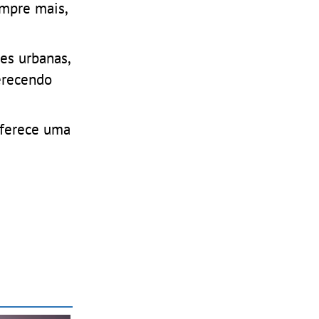
empre mais,
es urbanas,
erecendo
oferece uma