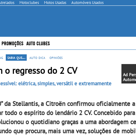
Atrelados
Motoclubes
Motos Usadas
Automóveis Usados
PROMOÇÕES
AUTO CLUBES
ng
sabia que...
auto dica
opiniões
m o regresso do 2 CV
Ad Pe
Automo
sível: elétrica, simples, versátil e extremamente
Lambor
20 anos
do pro
redefi
da Stellantis, a Citroën confirmou oficialmente a
de per
todo o espírito do lendário 2 CV. Concebido para 
volucionou o quotidiano graças a uma abordagem c
ndo que procura, mais uma vez, soluções de mobi