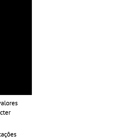
valores
cter
cações