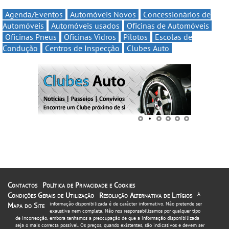
Agenda/Eventos
Automóveis Novos
Concessionários de
Automóveis
Automóveis usados
Oficinas de Automóveis
Oficinas Pneus
Oficinas Vidros
Pilotos
Escolas de
Condução
Centros de Inspecção
Clubes Auto
Contactos
Política de Privacidade e Cookies
Condições Gerais de Utilização
Resolução Alternativa de Litígios
A
informação disponibilizada é de carácter informativo. Não pretende ser
Mapa do Site
exaustiva nem completa. Não nos responsabilizamos por qualquer tipo
de incorrecção, embora tenhamos a preocupação de que a informação disponibilizada
seja o mais correcta possível. Os preços, quando existentes, são indicativos e devem ser