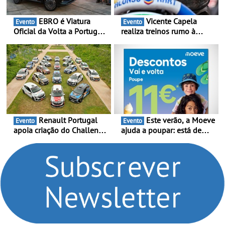
EBRO é Viatura
Vicente Capela
Evento
Evento
Oficial da Volta a Portugal
realiza treinos rumo à
2026 - Marca reforça
temporada do Campeonato
presença nacional ao lado
Portugal Karting e mira boa
da mítica prova de ciclismo
estreia - O Campeonato
e leva a sua gama SUV
Portugal Karting 2026
multi-energia às estradas
decorre entre 1 de Março e
de Portugal
6 de Setembro
Renault Portugal
Este verão, a Moeve
Evento
Evento
apoia criação do Challenge
ajuda a poupar: está de
Clio Rally5 - O
volta a campanha “Vai e
compromisso com o
Volta” com descontos de
automobilismo nacional
até 11€
continua em 2026