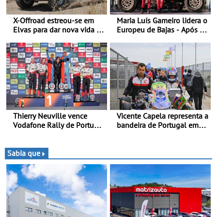
X-Offroad estreou-se em
Maria Luís Gameiro lidera o
Elvas para dar nova vida às
Europeu de Bajas - Após a
velhas glórias do todo-o-
Baja da Grécia
terreno - Primeira prova do
novo troféu juntou 14
pilotos no Alto Alentejo,
com viaturas T0, T8 e TA
em competição
Thierry Neuville vence
Vicente Capela representa a
Vodafone Rally de Portugal
bandeira de Portugal em
2026 - Furo na penúltima
novo desafio pelo
especial tira triunfo a Ogier
Espanhol de Kart - Piloto
de Beja chega para a 2ª
Sabia que
ronda do Campeonato
Espanhol de Kart, em
Teruel