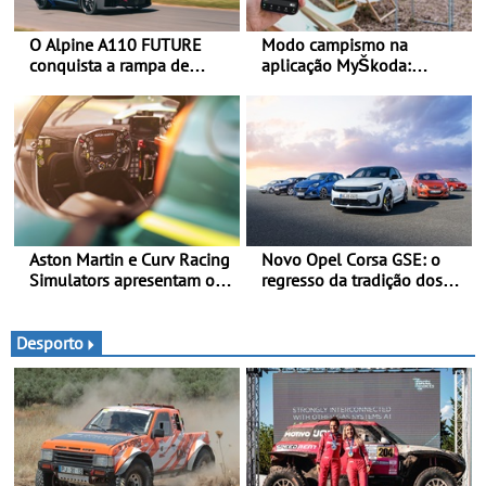
O Alpine A110 FUTURE
Modo campismo na
conquista a rampa de
aplicação MyŠkoda:
Goodwood na sua estreia
pernoitas confortáveis em
dinâmica a nível mundial -
veículos elétricos
O protótipo de
desenvolvimento do Alpine
A110 FUTURE fez a sua
estreia dinâmica, em
público
Aston Martin e Curv Racing
Novo Opel Corsa GSE: o
Simulators apresentam o
regresso da tradição dos
AMR-C01-R Hypercar
“hot hatch” - Pequeno,
Edition - Simulador celebra
potente, rápido: 207 kW
os Aston Martin Valkyrie
(281 cv), 345 Nm, 0 aos
Desporto
que competem em Le Mans
100 km/h em 5,5 segundos