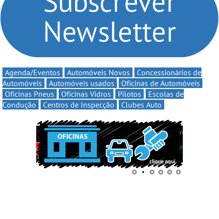
continua em 2026
Agenda/Eventos
Automóveis Novos
Concessionários de
Automóveis
Automóveis usados
Oficinas de Automóveis
Oficinas Pneus
Oficinas Vidros
Pilotos
Escolas de
Condução
Centros de Inspecção
Clubes Auto