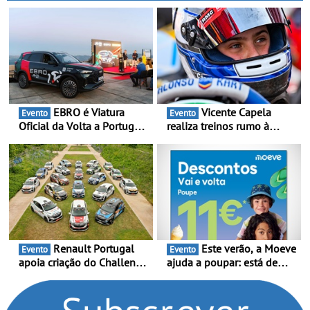
lançamento, os primeiros
aftermarket - Reforço do
clientes beneficiam da
portefólio e melhoria dos
oferta de 3 anos de
prazos reduzem tempo de
manutenção incluída
imobilização das viaturas
EBRO é Viatura
Vicente Capela
Evento
Evento
Oficial da Volta a Portugal
realiza treinos rumo à
2026 - Marca reforça
temporada do Campeonato
presença nacional ao lado
Portugal Karting e mira boa
da mítica prova de ciclismo
estreia - O Campeonato
e leva a sua gama SUV
Portugal Karting 2026
multi-energia às estradas
decorre entre 1 de Março e
de Portugal
6 de Setembro
Renault Portugal
Este verão, a Moeve
Evento
Evento
apoia criação do Challenge
ajuda a poupar: está de
Clio Rally5 - O
volta a campanha “Vai e
compromisso com o
Volta” com descontos de
automobilismo nacional
até 11€