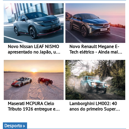
Novo Nissan LEAF NISMO
Novo Renault Megane E-
apresentado no Japão, uma
Tech elétrico - Ainda mais
interpretação mais
personalidade, dinamismo
desportiva do SUV 100%
e tecnologia
elétrico - Versão de maior
desempenho da terceira
geração do modelo elétrico
da marca
Maserati MCPURA Cielo
Lamborghini LM002: 40
Tributo 1926 entregue em
anos do primeiro Super
Modena no dia das Mille
SUV da história - Em 1986,
Miglia 2026
a Lamborghini desvendou
o extraordinário todo-o-
Desporto