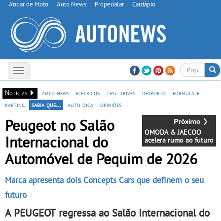
Andar de Moto
Auto News
Propedalar
Cardápio
Toggle
navigation
Notícias
auto news
elétricos
test drives
desporto
formula-e
karting
sabia que...
auto dica
opiniões
Peugeot no Salão
OMODA & JAECOO
Internacional do
acelera rumo ao futuro
Automóvel de Pequim de 2026
Marca apresenta dois Concepts Cars que definem o seu
futuro
A PEUGEOT regressa ao Salão Internacional do