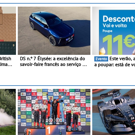
ritish
DS n.º 7 Élysée: a excelência do
Este verão, a Moeve ajuda
Evento
 Uma
savoir-faire francês ao serviço do
a poupar: está de v
luxo
presidente da República
campanha “Vai e Vo
uais e
Francesa
descontos de até 1
oca de