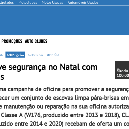
Atrelados
Motoclubes
Motos Usadas
Automóveis Usados
PROMOÇÕES
AUTO CLUBES
ng
sabia que...
auto dica
opiniões
ove segurança no Natal com
Škoda 
as
100.00
totalme
veícul
ma campanha de oficina para promover a seguranç
é um Š
na cor
recer um conjunto de escovas limpa pára-brisas em
manutenção ou reparação na sua oficina autoriza
lasse A (W176, produzido entre 2013 e 2018), CL
uzido entre 2014 e 2020) recebam de oferta um c