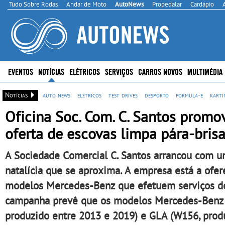
Tudo Sobre Rodas
Andar de Moto
AutoNews
Propedalar
Cardápio
EVENTOS
NOTÍCIAS
ELÉTRICOS
SERVIÇOS
CARROS NOVOS
MULTIMÉDIA
Notícias
auto news
elétricos
test drives
desporto
formula-e
karti
Oficina Soc. Com. C. Santos prom
oferta de escovas limpa pára-bris
A Sociedade Comercial C. Santos arrancou com u
natalícia que se aproxima. A empresa está a ofe
modelos Mercedes-Benz que efetuem serviços de 
campanha prevê que os modelos Mercedes-Benz C
produzido entre 2013 e 2019) e GLA (W156, prod