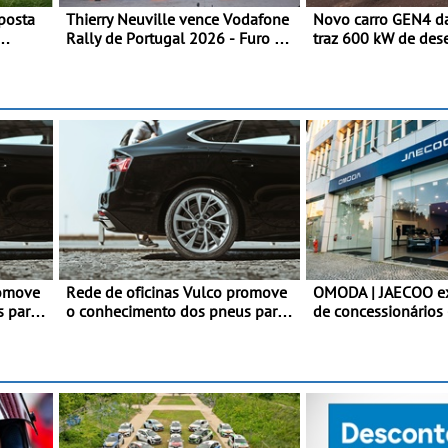
posta
Thierry Neuville vence Vodafone
Novo carro GEN4 d
Rally de Portugal 2026 - Furo na
traz 600 kW de de
penúltima especial tira triunfo a
tecnologia de traçã
ário
Ogier
programa de compet
nior
da Nissan - São 60
e acelera dos 0 ao
1,8 segundos
romove
Rede de oficinas Vulco promove
OMODA | JAECOO e
s para
o conhecimento dos pneus para
de concessionários 
s
ajudar a conduzir com mais
cobertura a nível n
segurança
continua em bom r