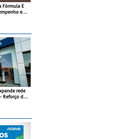
a Fórmula E
sempenho e
o integral ao
ição elétrica
0 kW (816 cv)
s 100 km/h em
xpande rede
- Reforço da
acional
itmo