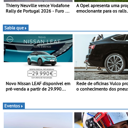
Thierry Neuville vence Vodafone
A Opel apresenta uma pro
Rally de Portugal 2026 - Furo na
emocionante para os ralis
penúltima especial tira triunfo a
internacionais - Novo automóvel
Ogier
de competição, um calend
apelativo e uma equipa jú
Sabia que
competitiva
Novo Nissan LEAF disponível em
Rede de oficinas Vulco p
pré-venda a partir de 29.990
o conhecimento dos pneu
euros + IVA - Como parte da
ajudar a conduzir com mai
campanha exclusiva de
segurança
lançamento, os primeiros
Eventos
clientes beneficiam da oferta de
3 anos de manutenção incluída