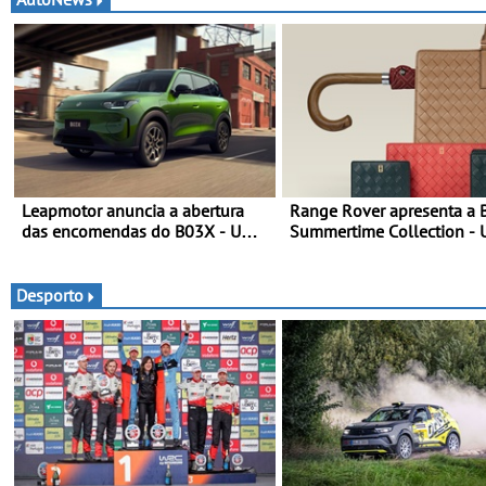
Leapmotor anuncia a abertura
Range Rover apresenta a B
das encomendas do B03X - Uma
Summertime Collection -
nova referência no segmento dos
expressão requintada do 
crossovers urbanos
moderno inspirada nos rit
momentos culturais da ép
Desporto
verão britânica