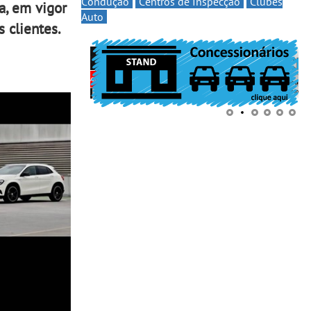
Condução
Centros de Inspecção
Clubes
a, em vigor
Auto
 clientes.