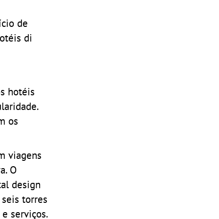
ício de
otéis di
s hotéis
laridade.
m os
am viagens
a. O
al design
seis torres
e serviços.