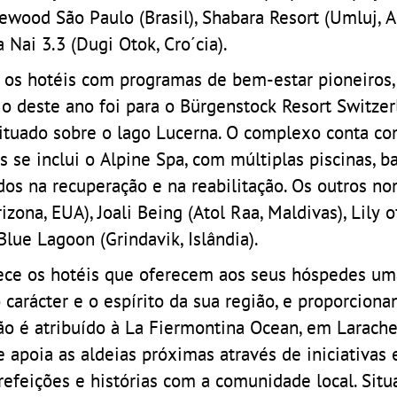
wood São Paulo (Brasil), Shabara Resort (Umluj, A
 Nai 3.3 (Dugi Otok, Cro´cia).
os hotéis com programas de bem-estar pioneiros,
io deste ano foi para o Bürgenstock Resort Switzer
ituado sobre o lago Lucerna. O complexo conta co
s se inclui o Alpine Spa, com múltiplas piscinas, 
os na recuperação e na reabilitação. Os outros n
ona, EUA), Joali Being (Atol Raa, Maldivas), Lily 
Blue Lagoon (Grindavik, Islândia).
ece os hotéis que oferecem aos seus hóspedes um
arácter e o espírito da sua região, e proporciona
dão é atribuído à La Fiermontina Ocean, em Larache
 apoia as aldeias próximas através de iniciativas 
 refeições e histórias com a comunidade local. Sit