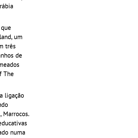
rábia
 que
land, um
m três
banhos de
omeados
of The
a ligação
ndo
, Marrocos.
educativas
uado numa