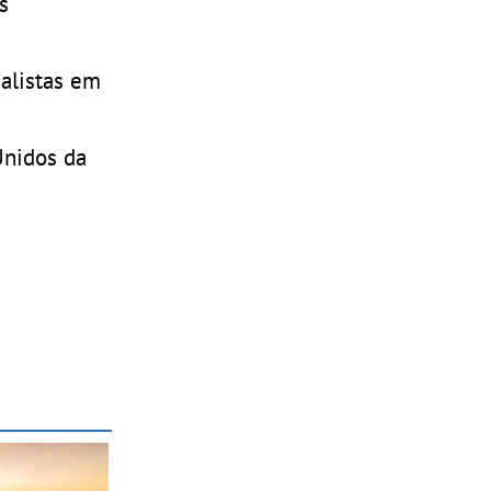
s
alistas em
 Unidos da