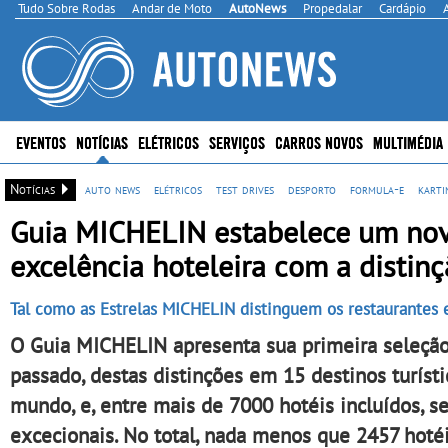
Tudo Sobre Rodas
Andar de Moto
AutoNews
Propedalar
Cardápio
EVENTOS
NOTÍCIAS
ELÉTRICOS
SERVIÇOS
CARROS NOVOS
MULTIMÉDIA
Notícias
auto news
elétricos
test drives
desporto
formula-e
karti
Guia MICHELIN estabelece um nov
excelência hoteleira com a disti
Tal como as Estrelas MICHELIN distinguem os restaurantes 
O Guia MICHELIN apresenta sua primeira seleção
passado, destas distinções em 15 destinos turíst
mundo, e, entre mais de 7000 hotéis incluídos, 
excecionais. No total, nada menos que 2457 hot