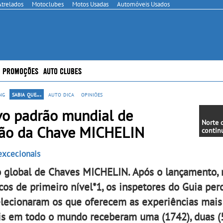
Atrelados
Motoclubes
Motos Usadas
Automóveis Usados
PROMOÇÕES
AUTO CLUBES
ng
sabia que...
auto dica
opiniões
o padrão mundial de
Norte 
nção da Chave MICHELIN
contin
ecossi
agora 
excecionais
Minho
 global de Chaves MICHELIN. Após o lançamento, 
icos de primeiro nível*1, os inspetores do Guia per
selecionaram os que oferecem as experiências mais
éis em todo o mundo receberam uma (1742), duas (5