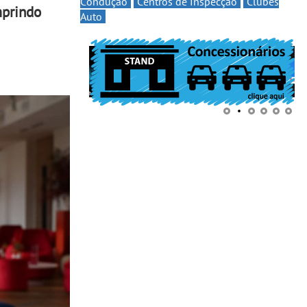
Condução
Centros de Inspecção
Clubes
mprindo
Auto