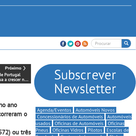
de Portugal
ua a crescer no
stema EasyPark,
em Vieira do
no ano
Agenda/Eventos
Automóveis Novos
correram o
Concessionários de Automóveis
Automóveis
usados
Oficinas de Automóveis
Oficinas
Pneus
Oficinas Vidros
Pilotos
Escolas de
72) ou três