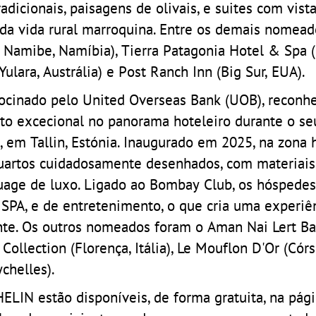
adicionais, paisagens de olivais, e suites com vist
da vida rural marroquina. Entre os demais nomead
 Namibe, Namíbia), Tierra Patagonia Hotel & Spa 
Yulara, Austrália) e Post Ranch Inn (Big Sur, EUA).
ocinado pelo United Overseas Bank (UOB), reconh
o excecional no panorama hoteleiro durante o se
em Tallin, Estónia. Inaugurado em 2025, na zona h
 quartos cuidadosamente desenhados, com materiais
ouage de luxo. Ligado ao Bombay Club, os hósped
SPA, e de entretenimento, o que cria uma experiê
ante. Os outros nomeados foram o Aman Nai Lert B
 Collection (Florença, Itália), Le Mouflon D'Or (Cór
chelles).
LIN estão disponíveis, de forma gratuita, na pág