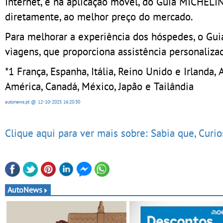
Internet, e na aplicação móvel, do Guia MICHELIN
diretamente, ao melhor preço do mercado.
Para melhorar a experiência dos hóspedes, o Gu
viagens, que proporciona assistência personaliza
*1 França, Espanha, Itália, Reino Unido e Irlanda,
América, Canadá, México, Japão e Tailândia
autonews.pt
@ 12-10-2025
16:20:30
Clique aqui para ver mais sobre: Sabia que, Curi
AutoNews