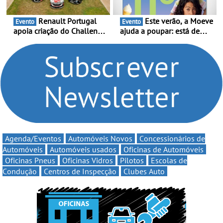
Renault Portugal
Este verão, a Moeve
Evento
Evento
apoia criação do Challenge
ajuda a poupar: está de
Clio Rally5 - O
volta a campanha “Vai e
compromisso com o
Volta” com descontos de
automobilismo nacional
até 11€
continua em 2026
Agenda/Eventos
Automóveis Novos
Concessionários de
Automóveis
Automóveis usados
Oficinas de Automóveis
Oficinas Pneus
Oficinas Vidros
Pilotos
Escolas de
Condução
Centros de Inspecção
Clubes Auto