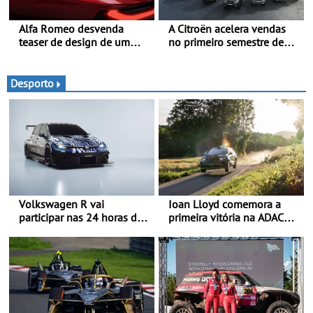
Alfa Romeo desvenda
A Citroën acelera vendas
teaser de design de um
no primeiro semestre de
novo SUV para o segmento
2026 - Uma gama
C - Apresentado
renovada, uma dinâmica
oficialmente no quarto
confirmada
Desporto
trimestre de 2027
Volkswagen R vai
Ioan Lloyd comemora a
participar nas 24 horas de
primeira vitória na ADAC
Nürburgring em 2027 - No
Opel GSE Rally Cup - Claire
ano em que assinala o 25.º
Schönborn é a segunda
aniversário da Marca de
mulher a subir ao pódio na
performance premium
Rally Cup