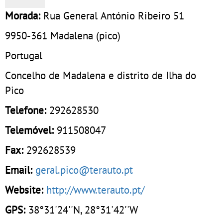
Morada:
Rua General António Ribeiro 51
9950-361
Madalena (pico)
Portugal
Concelho de Madalena e distrito de Ilha do
Pico
Telefone:
292628530
Telemóvel:
911508047
Fax:
292628539
Email:
geral.pico@terauto.pt
Website:
http://www.terauto.pt/
GPS:
38°31'24''N, 28°31'42''W