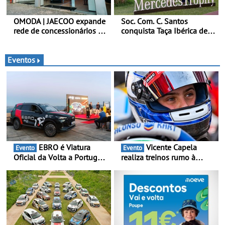
OMODA | JAECOO expande
Soc. Com. C. Santos
rede de concessionários -
conquista Taça Ibérica de
Reforço da cobertura a
Concessionários do
nível nacional continua em
MercedesTrophy
bom ritmo
Eventos
EBRO é Viatura
Vicente Capela
Evento
Evento
Oficial da Volta a Portugal
realiza treinos rumo à
2026 - Marca reforça
temporada do Campeonato
presença nacional ao lado
Portugal Karting e mira boa
da mítica prova de ciclismo
estreia - O Campeonato
e leva a sua gama SUV
Portugal Karting 2026
multi-energia às estradas
decorre entre 1 de Março e
de Portugal
6 de Setembro