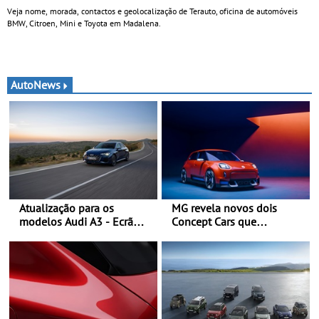
Veja nome, morada, contactos e geolocalização de Terauto, oficina de automóveis
BMW, Citroen, Mini e Toyota em Madalena.
AutoNews
Atualização para os
MG revela novos dois
modelos Audi A3 - Ecrã
Concept Cars que
panorâmico, assist. de
combinam a sua herança
condução adaptativo plus,
desportiva com tecnologia
estacion. assistido e
avançada - No Goodwood
assistente de marcha-atrás
Festival of Speed 2026