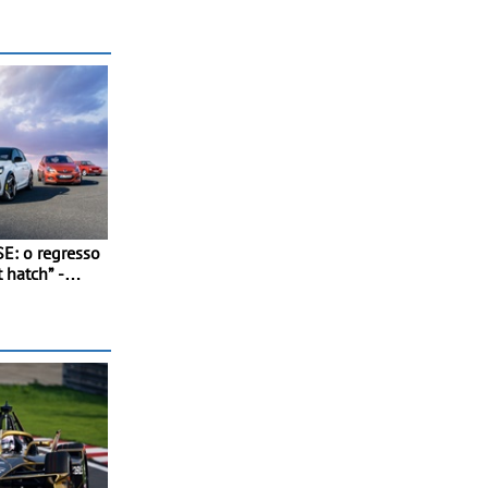
E: o regresso
 hatch” -
rápido: 207
m, 0 aos 100
dos