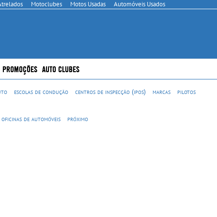
Atrelados
Motoclubes
Motos Usadas
Automóveis Usados
PROMOÇÕES
AUTO CLUBES
uto
escolas de condução
centros de inspecção (ipos)
marcas
pilotos
 oficinas de automóveis
próximo