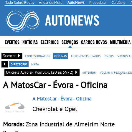
Tudo Sobre Rodas
Andar de Moto
AutoNews
Propedalar
Cardápio
EVENTOS
NOTÍCIAS
ELÉTRICOS
SERVIÇOS
CARROS NOVOS
MULTIMÉDIA
Serviços
concessionários
oficinas
automóveis usados
pneus
vidros a
directório
mapa
Oficinas Auto em Portugal (20 de 5972)
anterior
voltar à pesquisa de
A MatosCar - Évora - Oficina
A MatosCar - Évora
- Oficina
Chevrolet e Opel
Morada:
Zona Industrial de Almeirim Norte