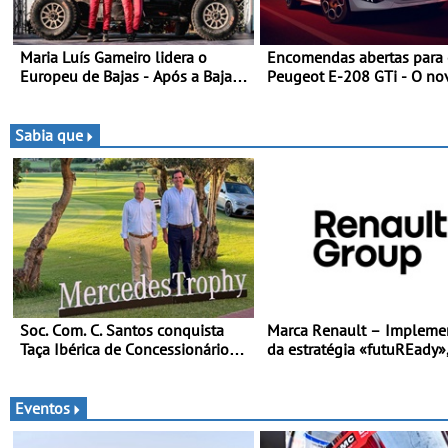
Maria Luís Gameiro lidera o
Encomendas abertas para
Europeu de Bajas - Após a Baja
Peugeot E-208 GTi - O no
da Grécia
desportivo elétrico com as
melhores performances d
categoria
Sabia que
Soc. Com. C. Santos conquista
Marca Renault – Impleme
Taça Ibérica de Concessionários
da estratégia «futuREady»
do MercedesTrophy
combinando crescimento,
eletrificação e criação de 
Eventos