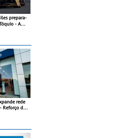
Tóquio - A
i acolher duas
uma estreia
o
xpande rede
- Reforço da
acional
itmo