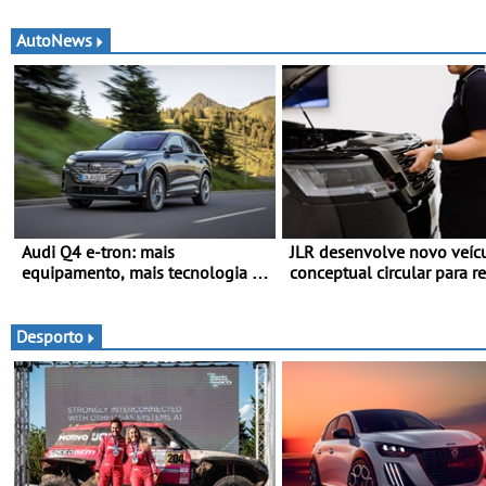
AutoNews
Audi Q4 e-tron: mais
JLR desenvolve novo veíc
equipamento, mais tecnologia e
conceptual circular para re
uma oferta ainda mais
pegada de carbono - O pro
competitiva - Até 740
designado como Cornerst
quilómetros de autonomia e
Desporto
carregamento mais rápido