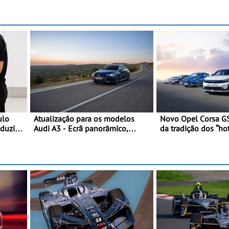
ulo
Atualização para os modelos
Novo Opel Corsa GS
duzir a
Audi A3 - Ecrã panorâmico,
da tradição dos “hot
jeto é
assist. de condução adaptativo
Pequeno, potente, 
one
plus, estacion. assistido e
kW (281 cv), 345 N
assistente de marcha-atrás
km/h em 5,5 segun