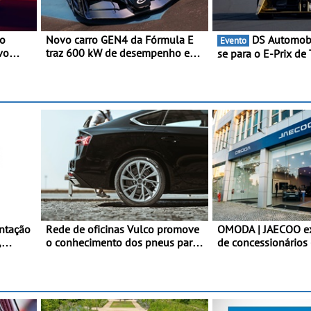
 o
Novo carro GEN4 da Fórmula E
DS Automobiles prepara-
Evento
vo
traz 600 kW de desempenho e
se para o E-Prix de 
tecnologia de tração integral ao
capital japonesa va
a
programa de competição elétrica
corridas noturnas, 
da Nissan - São 600 kW (816 cv)
para no campeonat
e acelera dos 0 aos 100 km/h em
1,8 segundos
ntação
Rede de oficinas Vulco promove
OMODA | JAECOO e
,
o conhecimento dos pneus para
de concessionários 
ajudar a conduzir com mais
cobertura a nível n
valor
segurança
continua em bom r