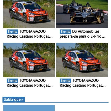
TOYOTA GAZOO
DS Automobiles
Evento
Evento
Racing Caetano Portugal
prepara-se para o E-Prix de
leva ambição redobrada ao
Tóquio - A capital japonesa
Rali da Madeira, com Pedro
vai acolher duas corridas
Almeida e Kris Meeke
noturnas, uma estreia para
no campeonato
TOYOTA GAZOO
TOYOTA GAZOO
Evento
Evento
Racing Caetano Portugal
Racing Caetano Portugal
leva ambição redobrada ao
leva ambição redobrada ao
Rali da Madeira, com Pedro
Rali da Madeira, com Pedro
Almeida e Kris Meeke
Almeida e Kris Meeke
Sabia que