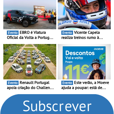
EBRO é Viatura
Vicente Capela
Evento
Evento
Oficial da Volta a Portugal
realiza treinos rumo à
2026 - Marca reforça
temporada do Campeonato
presença nacional ao lado
Portugal Karting e mira boa
da mítica prova de ciclismo
estreia - O Campeonato
e leva a sua gama SUV
Portugal Karting 2026
multi-energia às estradas
decorre entre 1 de Março e
de Portugal
6 de Setembro
Renault Portugal
Este verão, a Moeve
Evento
Evento
apoia criação do Challenge
ajuda a poupar: está de
Clio Rally5 - O
volta a campanha “Vai e
compromisso com o
Volta” com descontos de
automobilismo nacional
até 11€
continua em 2026