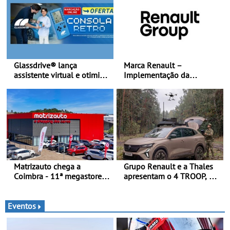
Glassdrive® lança
Marca Renault –
assistente virtual e otimiza
Implementação da
marcações online em
estratégia «futuREady»,
Portugal - A Assistente
combinando crescimento,
“Ana” está disponível 24
eletrificação e criação de
horas por dia e reforça o
valor
suporte contínuo ao cliente
Matrizauto chega a
Grupo Renault e a Thales
Coimbra - 11ª megastore
apresentam o 4 TROOP, um
reforça presença da marca
veículo tático inovador
na Região Centro
para futuras missões das
forças terrestres
Eventos