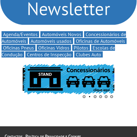
Agenda/Eventos
Automóveis Novos
Concessionários de
Automóveis
Automóveis usados
Oficinas de Automóveis
Oficinas Pneus
Oficinas Vidros
Pilotos
Escolas de
Condução
Centros de Inspecção
Clubes Auto
Contactos
Política de Privacidade e Cookies