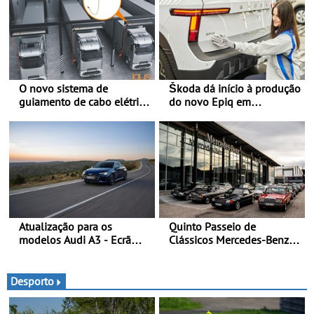
O novo sistema de
Škoda dá início à produção
guiamento de cabo elétrico
do novo Epiq em
da igus melhora o
Pamplona, Espanha
carregamento de camiões e
carros elétricos - O e-tract
DC horizontal traz mais
conforto para os
motoristas, menos
acidentes nas manobras e
máxima proteção contra
furtos
Atualização para os
Quinto Passeio de
modelos Audi A3 - Ecrã
Clássicos Mercedes-Benz
panorâmico, assist. de
Soc. Com. C. Santos com
condução adaptativo plus,
inscrições abertas
estacion. assistido e
Desporto
assistente de marcha-atrás