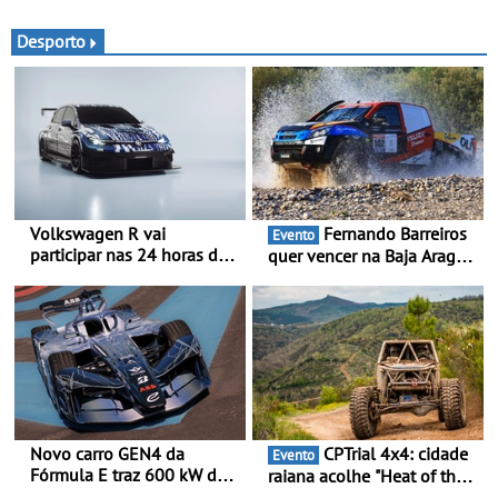
Double Cab
renovada, uma dinâmica
confirmada
Desporto
Volkswagen R vai
Fernando Barreiros
Evento
participar nas 24 horas de
quer vencer na Baja Aragón
Nürburgring em 2027 - No
- Piloto está na luta pelo
ano em que assinala o 25.º
título da Taça do Mundo de
aniversário da Marca de
Bajas
performance premium
Novo carro GEN4 da
CPTrial 4x4: cidade
Evento
Fórmula E traz 600 kW de
raiana acolhe "Heat of the
desempenho e tecnologia
Mountain" - Três dezenas