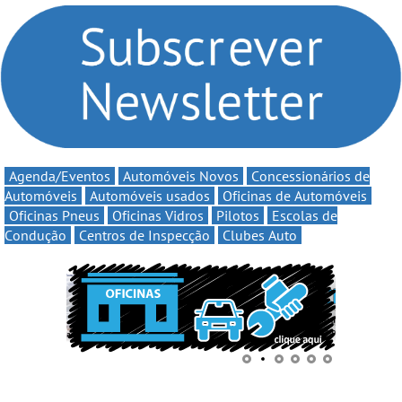
compromisso com o
Volta” com descontos de
automobilismo nacional
até 11€
continua em 2026
Agenda/Eventos
Automóveis Novos
Concessionários de
Automóveis
Automóveis usados
Oficinas de Automóveis
Oficinas Pneus
Oficinas Vidros
Pilotos
Escolas de
Condução
Centros de Inspecção
Clubes Auto