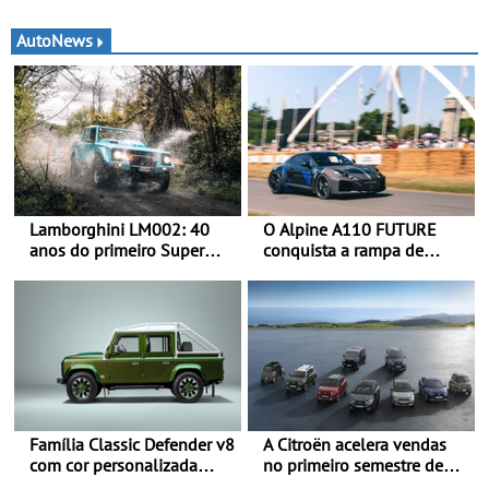
AutoNews
Lamborghini LM002: 40
O Alpine A110 FUTURE
anos do primeiro Super
conquista a rampa de
SUV da história - Em 1986,
Goodwood na sua estreia
a Lamborghini desvendou
dinâmica a nível mundial -
o extraordinário todo-o-
O protótipo de
terreno com motor V12 que
desenvolvimento do Alpine
abriu caminho para a
A110 FUTURE fez a sua
família Urus
estreia dinâmica, em
público
Família Classic Defender v8
A Citroën acelera vendas
com cor personalizada
no primeiro semestre de
apresenta nova versão
2026 - Uma gama