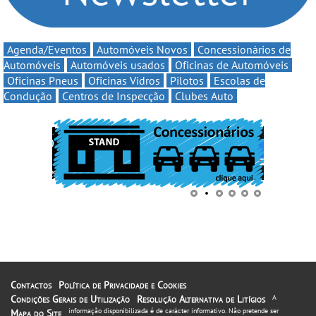
Agenda/Eventos
Automóveis Novos
Concessionários de
Automóveis
Automóveis usados
Oficinas de Automóveis
Oficinas Pneus
Oficinas Vidros
Pilotos
Escolas de
Condução
Centros de Inspecção
Clubes Auto
Contactos
Política de Privacidade e Cookies
Condições Gerais de Utilização
Resolução Alternativa de Litígios
A
informação disponibilizada é de carácter informativo. Não pretende ser
Mapa do Site