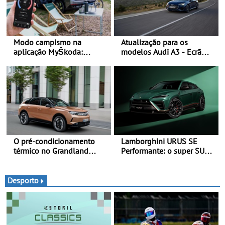
Modo campismo na
Atualização para os
aplicação MyŠkoda:
modelos Audi A3 - Ecrã
pernoitas confortáveis em
panorâmico, assist. de
veículos elétricos
condução adaptativo plus,
estacion. assistido e
assistente de marcha-atrás
O pré-condicionamento
Lamborghini URUS SE
térmico no Grandland
Performante: o super SUV
Electric e noutros modelos
na sua máxima expressão -
Opel - Manter-se fresco
O Urus mais rápido de
nos dias quentes de verão
sempre
Desporto