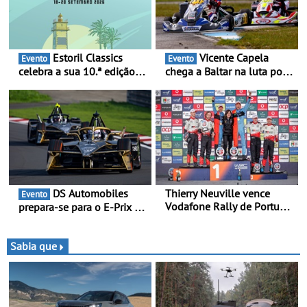
Estoril Classics
Vicente Capela
Evento
Evento
celebra a sua 10.ª edição
chega a Baltar na luta por
de 18 a 20 de Setembro de
pontos na classificação -
2026
Piloto de Beja disputa a 3ª
ronda do RMC Portugal
com ambição renovada de
regressar ao pódio
DS Automobiles
Thierry Neuville vence
Evento
Vodafone Rally de Portugal
prepara-se para o E-Prix de
2026 - Furo na penúltima
Tóquio - A capital japonesa
especial tira triunfo a Ogier
vai acolher duas corridas
noturnas, uma estreia para
Sabia que
no campeonato