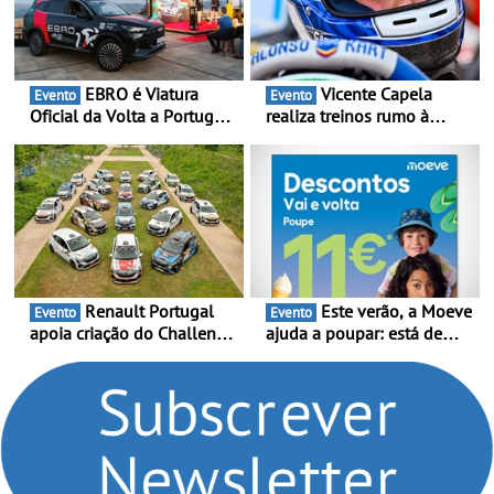
EBRO é Viatura
Vicente Capela
Evento
Evento
Oficial da Volta a Portugal
realiza treinos rumo à
2026 - Marca reforça
temporada do Campeonato
presença nacional ao lado
Portugal Karting e mira boa
da mítica prova de ciclismo
estreia - O Campeonato
e leva a sua gama SUV
Portugal Karting 2026
multi-energia às estradas
decorre entre 1 de Março e
de Portugal
6 de Setembro
Renault Portugal
Este verão, a Moeve
Evento
Evento
apoia criação do Challenge
ajuda a poupar: está de
Clio Rally5 - O
volta a campanha “Vai e
compromisso com o
Volta” com descontos de
automobilismo nacional
até 11€
continua em 2026