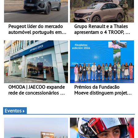
Peugeot líder do mercado
Grupo Renault e a Thales
automóvel português em
apresentam o 4 TROOP, um
junho e no primeiro
veículo tático inovador
semestre
para futuras missões das
forças terrestres
OMODA | JAECOO expande
Prémios da Fundacão
rede de concessionários -
Moeve distinguem projeto
Reforço da cobertura a
português Fruta Feia pela
nível nacional continua em
promoção de uma
bom ritmo
transição ecológica justa
Eventos