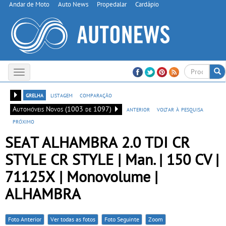
Andar de Moto
Auto News
Propedalar
Cardápio
Toggle
navigation
grelha
listagem
comparação
Automóveis Novos (1003 de 1097)
anterior
voltar à pesquisa
próximo
SEAT ALHAMBRA 2.0 TDI CR
STYLE CR STYLE | Man. | 150 CV |
71125X | Monovolume |
ALHAMBRA
Foto Anterior
Ver todas as fotos
Foto Seguinte
Zoom