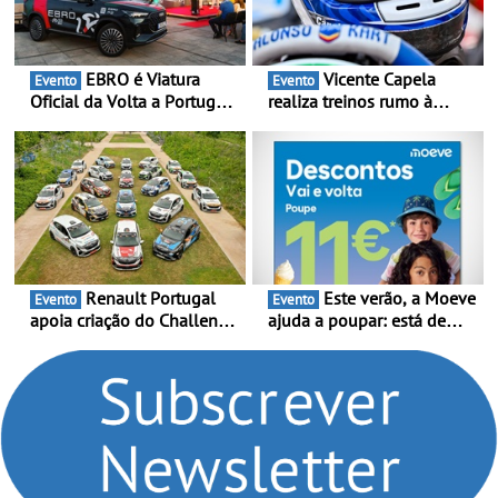
EBRO é Viatura
Vicente Capela
Evento
Evento
Oficial da Volta a Portugal
realiza treinos rumo à
2026 - Marca reforça
temporada do Campeonato
presença nacional ao lado
Portugal Karting e mira boa
da mítica prova de ciclismo
estreia - O Campeonato
e leva a sua gama SUV
Portugal Karting 2026
multi-energia às estradas
decorre entre 1 de Março e
de Portugal
6 de Setembro
Renault Portugal
Este verão, a Moeve
Evento
Evento
apoia criação do Challenge
ajuda a poupar: está de
Clio Rally5 - O
volta a campanha “Vai e
compromisso com o
Volta” com descontos de
automobilismo nacional
até 11€
continua em 2026