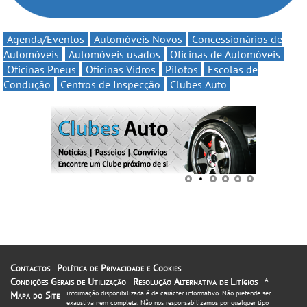
Agenda/Eventos
Automóveis Novos
Concessionários de
Automóveis
Automóveis usados
Oficinas de Automóveis
Oficinas Pneus
Oficinas Vidros
Pilotos
Escolas de
Condução
Centros de Inspecção
Clubes Auto
Contactos
Política de Privacidade e Cookies
Condições Gerais de Utilização
Resolução Alternativa de Litígios
A
informação disponibilizada é de carácter informativo. Não pretende ser
Mapa do Site
exaustiva nem completa. Não nos responsabilizamos por qualquer tipo