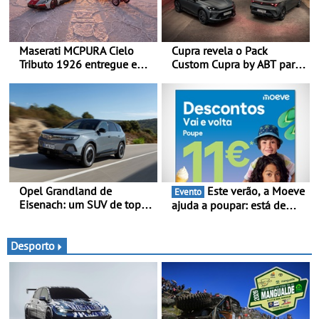
Maserati MCPURA Cielo
Cupra revela o Pack
Tributo 1926 entregue em
Custom Cupra by ABT para
Modena no dia das Mille
o Formentor e o Leon no
Miglia 2026
Red Bull Ring
Opel Grandland de
Este verão, a Moeve
Evento
Eisenach: um SUV de topo
ajuda a poupar: está de
com um design elegante
volta a campanha “Vai e
que poupa recursos
Volta” com descontos de
até 11€
Desporto