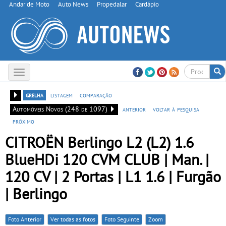
Andar de Moto
Auto News
Propedalar
Cardápio
Toggle
navigation
grelha
listagem
comparação
Automóveis Novos (248 de 1097)
anterior
voltar à pesquisa
próximo
CITROËN Berlingo L2 (L2) 1.6
BlueHDi 120 CVM CLUB | Man. |
120 CV | 2 Portas | L1 1.6 | Furgão
| Berlingo
Foto Anterior
Ver todas as fotos
Foto Seguinte
Zoom