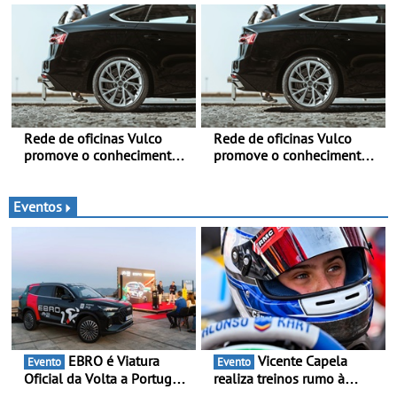
conduzir com mais
Grande - E assinatura para
segurança
nova unidade em Vialonga
Rede de oficinas Vulco
Rede de oficinas Vulco
promove o conhecimento
promove o conhecimento
dos pneus para ajudar a
dos pneus para ajudar a
conduzir com mais
conduzir com mais
segurança
segurança
Eventos
EBRO é Viatura
Vicente Capela
Evento
Evento
Oficial da Volta a Portugal
realiza treinos rumo à
2026 - Marca reforça
temporada do Campeonato