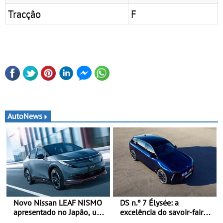
Tracção
F
AutoNews
Novo Nissan LEAF NISMO
DS n.º 7 Élysée: a
apresentado no Japão, uma
excelência do savoir-faire
interpretação mais
francês ao serviço do