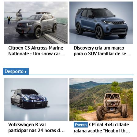
desportiva do SUV 100%
presidente da República
elétrico - Versão de maior
Francesa
desempenho da terceira
geração do modelo elétrico
da marca
Citroën C3 Aircross Marine
Discovery cria um marco
Nationale - Um show car
para o SUV familiar de sete
inédito que celebra 400
lugares - A gama Discovery
anos de compromisso e
passa agora a
inovação
disponibilizar três versões
Desporto
distintas
Volkswagen R vai
CPTrial 4x4: cidade
Evento
participar nas 24 horas de
raiana acolhe "Heat of the
Nürburgring em 2027 - No
Mountain" - Três dezenas