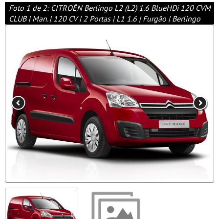
Foto 1 de 2: CITROËN Berlingo L2 (L2) 1.6 BlueHDi 120 CVM
CLUB | Man. | 120 CV | 2 Portas | L1 1.6 | Furgão | Berlingo