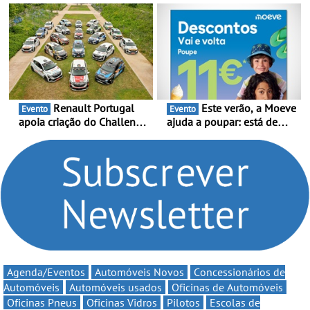
presença nacional ao lado
Portugal Karting e mira boa
da mítica prova de ciclismo
estreia - O Campeonato
e leva a sua gama SUV
Portugal Karting 2026
multi-energia às estradas
decorre entre 1 de Março e
de Portugal
6 de Setembro
Renault Portugal
Este verão, a Moeve
Evento
Evento
apoia criação do Challenge
ajuda a poupar: está de
Clio Rally5 - O
volta a campanha “Vai e
compromisso com o
Volta” com descontos de
automobilismo nacional
até 11€
continua em 2026
Agenda/Eventos
Automóveis Novos
Concessionários de
Automóveis
Automóveis usados
Oficinas de Automóveis
Oficinas Pneus
Oficinas Vidros
Pilotos
Escolas de