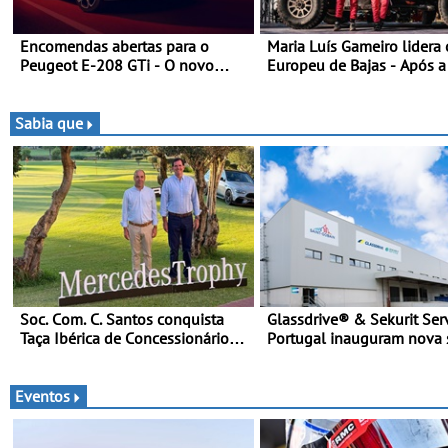
Encomendas abertas para o
Maria Luís Gameiro lidera 
Peugeot E-208 GTi - O novo
Europeu de Bajas - Após a
desportivo elétrico com as
da Grécia
melhores performances da
categoria
Sabia que
Soc. Com. C. Santos conquista
Glassdrive® & Sekurit Ser
Taça Ibérica de Concessionários
Portugal inauguram nova 
do MercedesTrophy
em Vila Nova de Gaia e
melhoram resposta ao
aftermarket - Reforço do
Eventos
portefólio e melhoria dos
reduzem tempo de imobil