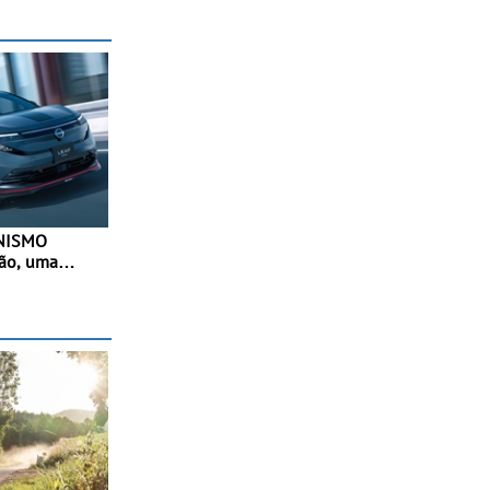
 NISMO
pão, uma
desportiva do
- Versão de
a terceira
elétrico da