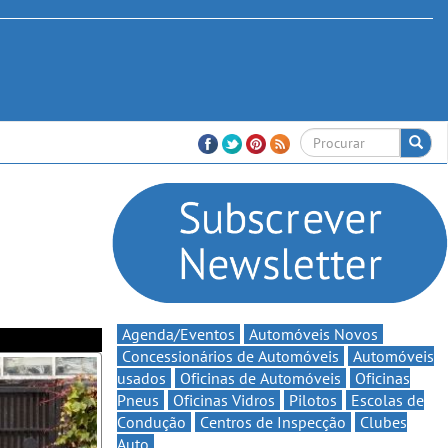
Agenda/Eventos
Automóveis Novos
Concessionários de Automóveis
Automóveis
usados
Oficinas de Automóveis
Oficinas
Pneus
Oficinas Vidros
Pilotos
Escolas de
Condução
Centros de Inspecção
Clubes
Auto