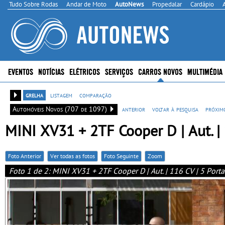
Tudo Sobre Rodas
Andar de Moto
AutoNews
Propedalar
Cardápio
EVENTOS
NOTÍCIAS
ELÉTRICOS
SERVIÇOS
CARROS NOVOS
MULTIMÉDIA
grelha
listagem
comparação
Automóveis Novos (707 de 1097)
anterior
voltar à pesquisa
próxim
MINI XV31 + 2TF Cooper D | Aut. | 1
Foto Anterior
Ver todas as fotos
Foto Seguinte
Zoom
Foto 1 de 2: MINI XV31 + 2TF Cooper D | Aut. | 116 CV | 5 Portas 