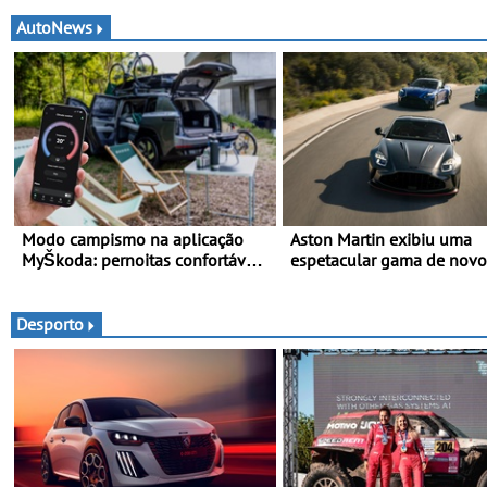
AutoNews
Modo campismo na aplicação
Aston Martin exibiu uma
MyŠkoda: pernoitas confortáveis
espetacular gama de novo
em veículos elétricos
modelos ‘S’ no Goodwood
Festival of Speed 2026
Desporto