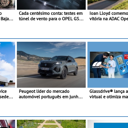
o
Cada centésimo conta: testes em
Ioan Lloyd comemor
 Baja
túnel de vento para o OPEL GSE
vitória na ADAC Ope
27FE - O túnel de vento fornece
Cup - Claire Schönb
dados de alta precisão para o
segunda mulher a s
equilíbrio, a eficiência e a
na Rally Cup
afinação do veículo
vice
Peugeot líder do mercado
Glassdrive® lança a
sede
automóvel português em junho e
virtual e otimiza marcações
no primeiro semestre
online em Portugal 
“Ana” está disponív
por dia e reforça o 
 prazos
contínuo ao cliente
ização