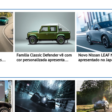
Família Classic Defender v8 com
Novo Nissan LEAF
s
cor personalizada apresenta
apresentado no Ja
nova versão Double Cab
interpretação mais 
SUV 100% elétrico 
maior desempenho d
geração do modelo 
marca