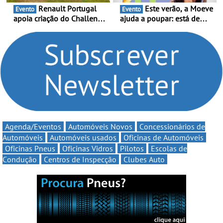
Renault Portugal
Este verão, a Moeve
Evento
Evento
apoia criação do Challenge
ajuda a poupar: está de
Clio Rally5 - O
volta a campanha “Vai e
compromisso com o
Volta” com descontos de
automobilismo nacional
até 11€
continua em 2026
Agenda/Eventos
Automóveis Novos
Concessionários de
Automóveis
Automóveis usados
Oficinas de Automóveis
Oficinas Pneus
Oficinas Vidros
Pilotos
Escolas de
Condução
Centros de Inspecção
Clubes Auto