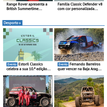
Range Rover apresenta a
Família Classic Defender v8
British Summertime
com cor personalizada
Collection - Uma expressão
apresenta nova versão
requintada do luxo
Double Cab
moderno inspirada nos
Desporto
rituais e momentos
culturais da época de verão
britânica
Estoril Classics
Fernando Barreiros
Evento
Evento
celebra a sua 10.ª edição
quer vencer na Baja Aragón
de 18 a 20 de Setembro de
- Piloto está na luta pelo
2026
título da Taça do Mundo de
Bajas