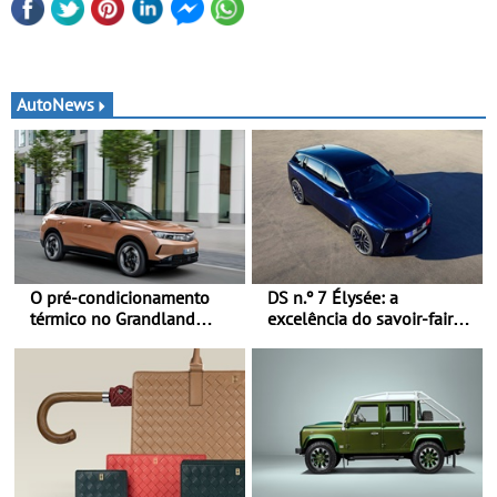
AutoNews
O pré-condicionamento
DS n.º 7 Élysée: a
térmico no Grandland
excelência do savoir-faire
Electric e noutros modelos
francês ao serviço do
Opel - Manter-se fresco
presidente da República
nos dias quentes de verão
Francesa