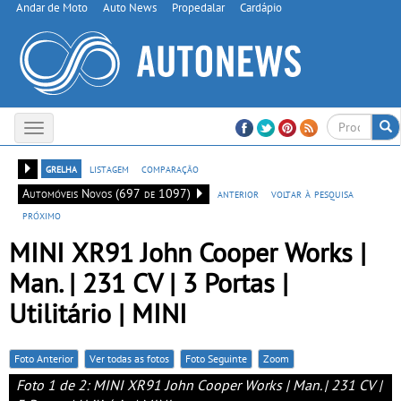
Andar de Moto
Auto News
Propedalar
Cardápio
Toggle
navigation
grelha
listagem
comparação
Automóveis Novos (697 de 1097)
anterior
voltar à pesquisa
próximo
MINI XR91 John Cooper Works |
Man. | 231 CV | 3 Portas |
Utilitário | MINI
Foto Anterior
Ver todas as fotos
Foto Seguinte
Zoom
Foto 1 de 2: MINI XR91 John Cooper Works | Man. | 231 CV |