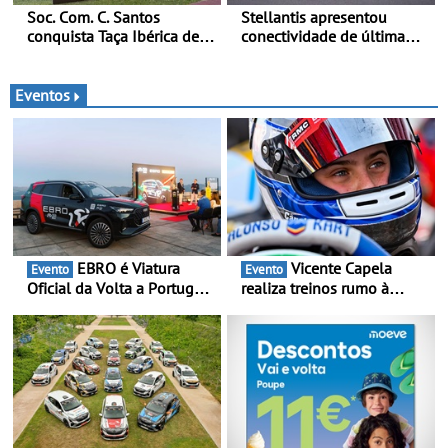
Soc. Com. C. Santos
Stellantis apresentou
conquista Taça Ibérica de
conectividade de última
Concessionários do
geração e a plataforma L4-
MercedesTrophy
Ready™ na Move 2026,
em Londres
Eventos
EBRO é Viatura
Vicente Capela
Evento
Evento
Oficial da Volta a Portugal
realiza treinos rumo à
2026 - Marca reforça
temporada do Campeonato
presença nacional ao lado
Portugal Karting e mira boa
da mítica prova de ciclismo
estreia - O Campeonato
e leva a sua gama SUV
Portugal Karting 2026
multi-energia às estradas
decorre entre 1 de Março e
de Portugal
6 de Setembro