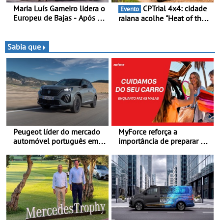
Maria Luís Gameiro lidera o
CPTrial 4x4: cidade
Evento
Europeu de Bajas - Após a
raiana acolhe "Heat of the
Baja da Grécia
Mountain" - Três dezenas
de equipas em Bragança
Sabia que
Peugeot líder do mercado
MyForce reforça a
automóvel português em
importância de preparar o
junho e no primeiro
carro antes das viagens de
semestre
verão - Dicas para antes da
viagem de automóvel