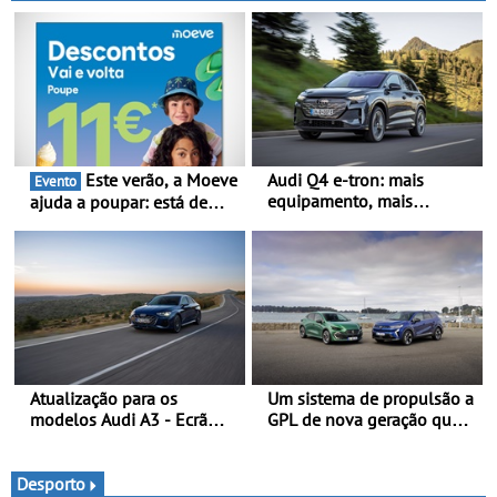
Este verão, a Moeve
Audi Q4 e-tron: mais
Evento
equipamento, mais
ajuda a poupar: está de
tecnologia e uma oferta
volta a campanha “Vai e
ainda mais competitiva -
Volta” com descontos de
Até 740 quilómetros de
até 11€
autonomia e carregamento
mais rápido
Atualização para os
Um sistema de propulsão a
modelos Audi A3 - Ecrã
GPL de nova geração que
panorâmico, assist. de
proporciona uma maior
condução adaptativo plus,
eficiência ao Clio, Captur e
estacion. assistido e
Symbioz
Desporto