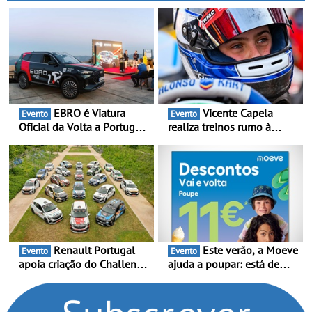
EBRO é Viatura
Vicente Capela
Evento
Evento
Oficial da Volta a Portugal
realiza treinos rumo à
2026 - Marca reforça
temporada do Campeonato
presença nacional ao lado
Portugal Karting e mira boa
da mítica prova de ciclismo
estreia - O Campeonato
e leva a sua gama SUV
Portugal Karting 2026
multi-energia às estradas
decorre entre 1 de Março e
de Portugal
6 de Setembro
Renault Portugal
Este verão, a Moeve
Evento
Evento
apoia criação do Challenge
ajuda a poupar: está de
Clio Rally5 - O
volta a campanha “Vai e
compromisso com o
Volta” com descontos de
automobilismo nacional
até 11€