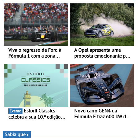
assistente de marcha-atrás
Viva o regresso da Ford à
A Opel apresenta uma
Fórmula 1 com a zona
proposta emocionante para
“Ready Set Ford” no GP de
os ralis internacionais -
Espanha no MADRING -
Novo automóvel de
Ford Fan Zone com um
competição, um calendário
preço especial exclusivo de
apelativo e uma equipa
400 €, para os três dias de
júnior competitiva
competição
Estoril Classics
Novo carro GEN4 da
Evento
Fórmula E traz 600 kW de
celebra a sua 10.ª edição
desempenho e tecnologia
de 18 a 20 de Setembro de
de tração integral ao
2026
programa de competição
Sabia que