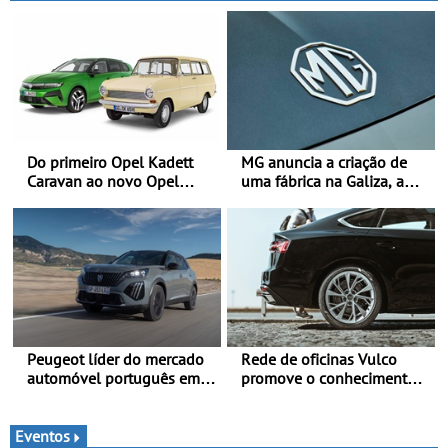
elétrica da Nissan - São
600 kW (816 cv) e acelera
dos 0 aos 100 km/h em 1,8
segundos
Do primeiro Opel Kadett
MG anuncia a criação de
Caravan ao novo Opel
uma fábrica na Galiza, a
Astra Sports Tourer
primeira na Europa
Continental - O início da
produção está previsto
para 2028, com uma
capacidade anual de até
120.000 veículos
Peugeot líder do mercado
Rede de oficinas Vulco
automóvel português em
promove o conhecimento
junho e no primeiro
dos pneus para ajudar a
semestre
conduzir com mais
segurança
Eventos