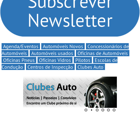
continua em 2026
Agenda/Eventos
Automóveis Novos
Concessionários de
Automóveis
Automóveis usados
Oficinas de Automóveis
Oficinas Pneus
Oficinas Vidros
Pilotos
Escolas de
Condução
Centros de Inspecção
Clubes Auto