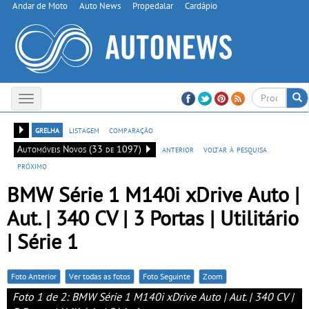
Andar de Moto
Auto News
Propedalar
Cardápio
Toggle
navigation
grelha
listagem
comparação
Automóveis Novos (33 de 1097)
anterior
voltar à pesquisa
próximo
BMW Série 1 M140i xDrive Auto |
Aut. | 340 CV | 3 Portas | Utilitário
| Série 1
Foto Anterior
Ver todas as fotos
Foto Seguinte
Zoom
Foto 1 de 2: BMW Série 1 M140i xDrive Auto | Aut. | 340 CV |