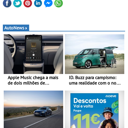
AutoNews
Apple Music chega a mais
ID. Buzz para campismo:
de dois milhões de
uma realidade com o novo
automóveis Volvo
Pacote Boa-Noite - Pacote
Boa-Noite: o ID. Buzz em
versão Auto-Caravana com
ISV de 0 €