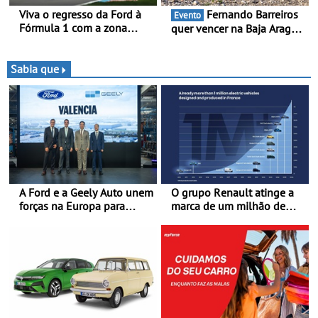
Viva o regresso da Ford à
Fernando Barreiros
Evento
Fórmula 1 com a zona
quer vencer na Baja Aragón
“Ready Set Ford” no GP de
- Piloto está na luta pelo
Espanha no MADRING -
título da Taça do Mundo de
Ford Fan Zone com um
Bajas
Sabia que
preço especial exclusivo de
400 €, para os três dias de
competição
A Ford e a Geely Auto unem
O grupo Renault atinge a
forças na Europa para
marca de um milhão de
produzir veículos
automóveis elétricos “Made
multienergia de última
in France” desde 2010
geração em Espanha