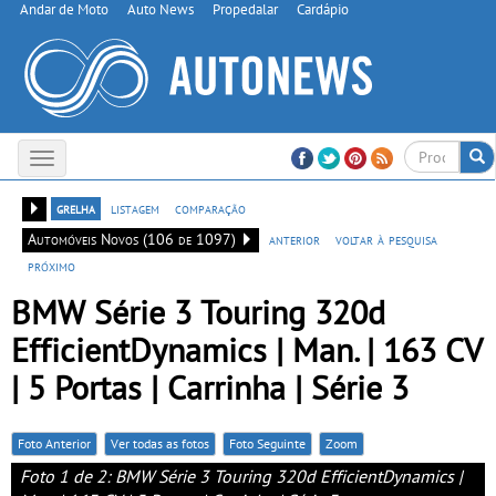
Andar de Moto
Auto News
Propedalar
Cardápio
Toggle
navigation
grelha
listagem
comparação
Automóveis Novos (106 de 1097)
anterior
voltar à pesquisa
próximo
BMW Série 3 Touring 320d
EfficientDynamics | Man. | 163 CV
| 5 Portas | Carrinha | Série 3
Foto Anterior
Ver todas as fotos
Foto Seguinte
Zoom
Foto 1 de 2: BMW Série 3 Touring 320d EfficientDynamics |