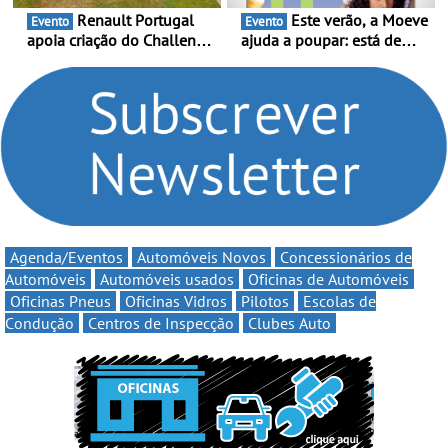
Renault Portugal
Este verão, a Moeve
Evento
Evento
apoia criação do Challenge
ajuda a poupar: está de
Clio Rally5 - O
volta a campanha “Vai e
compromisso com o
Volta” com descontos de
automobilismo nacional
até 11€
continua em 2026
Agenda/Eventos
Automóveis Novos
Concessionários de
Automóveis
Automóveis usados
Oficinas de Automóveis
Oficinas Pneus
Oficinas Vidros
Pilotos
Escolas de
Condução
Centros de Inspecção
Clubes Auto