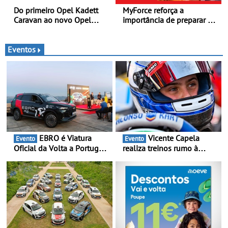
Do primeiro Opel Kadett
MyForce reforça a
Caravan ao novo Opel
importância de preparar o
Astra Sports Tourer
carro antes das viagens de
verão - Dicas para antes da
viagem de automóvel
Eventos
EBRO é Viatura
Vicente Capela
Evento
Evento
Oficial da Volta a Portugal
realiza treinos rumo à
2026 - Marca reforça
temporada do Campeonato
presença nacional ao lado
Portugal Karting e mira boa
da mítica prova de ciclismo
estreia - O Campeonato
e leva a sua gama SUV
Portugal Karting 2026
multi-energia às estradas
decorre entre 1 de Março e
de Portugal
6 de Setembro