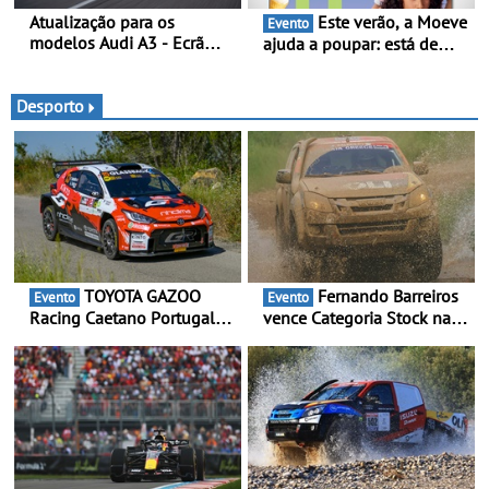
Atualização para os
Este verão, a Moeve
Evento
modelos Audi A3 - Ecrã
ajuda a poupar: está de
panorâmico, assist. de
volta a campanha “Vai e
condução adaptativo plus,
Volta” com descontos de
estacion. assistido e
até 11€
Desporto
assistente de marcha-atrás
TOYOTA GAZOO
Fernando Barreiros
Evento
Evento
Racing Caetano Portugal
vence Categoria Stock na
leva ambição redobrada ao
Baja da Grécia - Piloto
Rali da Madeira, com Pedro
conquista importante
Almeida e Kris Meeke
triunfo para o Mundial de
Bajas