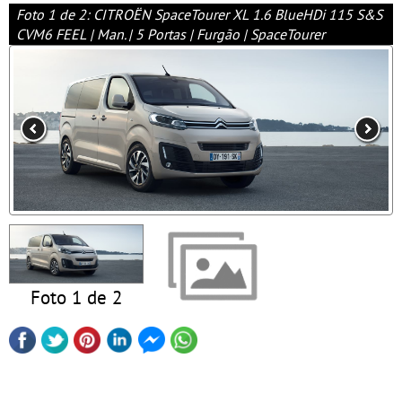
Foto 1 de 2: CITROËN SpaceTourer XL 1.6 BlueHDi 115 S&S
CVM6 FEEL | Man. | 5 Portas | Furgão | SpaceTourer
Foto 1 de 2