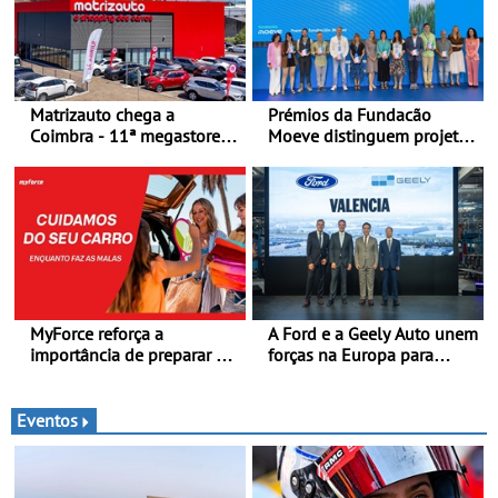
Matrizauto chega a
Prémios da Fundacão
Coimbra - 11ª megastore
Moeve distinguem projeto
reforça presença da marca
português Fruta Feia pela
na Região Centro
promoção de uma
transição ecológica justa
MyForce reforça a
A Ford e a Geely Auto unem
importância de preparar o
forças na Europa para
carro antes das viagens de
produzir veículos
verão - Dicas para antes da
multienergia de última
viagem de automóvel
geração em Espanha
Eventos