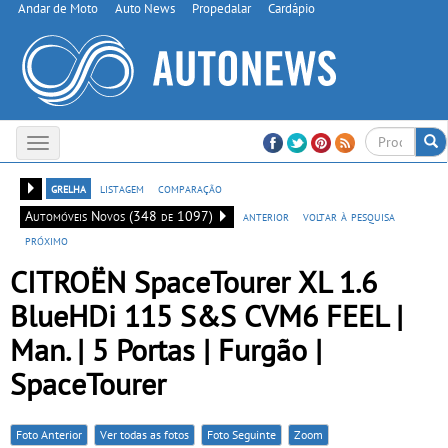
Andar de Moto
Auto News
Propedalar
Cardápio
Toggle
navigation
grelha
listagem
comparação
Automóveis Novos (348 de 1097)
anterior
voltar à pesquisa
próximo
CITROËN SpaceTourer XL 1.6
BlueHDi 115 S&S CVM6 FEEL |
Man. | 5 Portas | Furgão |
SpaceTourer
Foto Anterior
Ver todas as fotos
Foto Seguinte
Zoom