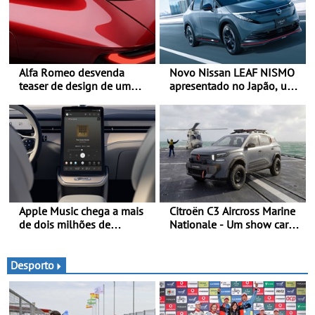
Alfa Romeo desvenda
Novo Nissan LEAF NISMO
teaser de design de um
apresentado no Japão, uma
novo SUV para o segmento
interpretação mais
C - Apresentado
desportiva do SUV 100%
oficialmente no quarto
elétrico - Versão de maior
trimestre de 2027
desempenho da terceira
geração do modelo elétrico
da marca
Apple Music chega a mais
Citroën C3 Aircross Marine
de dois milhões de
Nationale - Um show car
automóveis Volvo
inédito que celebra 400
anos de compromisso e
inovação
Desporto