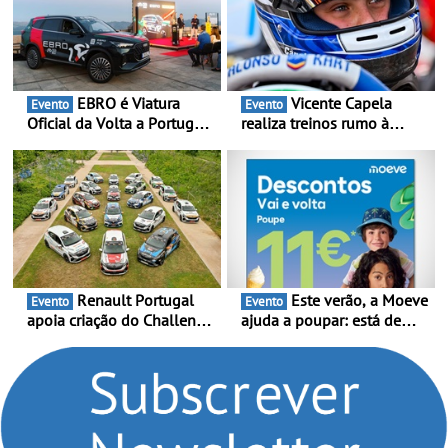
EBRO é Viatura
Vicente Capela
Evento
Evento
Oficial da Volta a Portugal
realiza treinos rumo à
2026 - Marca reforça
temporada do Campeonato
presença nacional ao lado
Portugal Karting e mira boa
da mítica prova de ciclismo
estreia - O Campeonato
e leva a sua gama SUV
Portugal Karting 2026
multi-energia às estradas
decorre entre 1 de Março e
de Portugal
6 de Setembro
Renault Portugal
Este verão, a Moeve
Evento
Evento
apoia criação do Challenge
ajuda a poupar: está de
Clio Rally5 - O
volta a campanha “Vai e
compromisso com o
Volta” com descontos de
automobilismo nacional
até 11€
continua em 2026