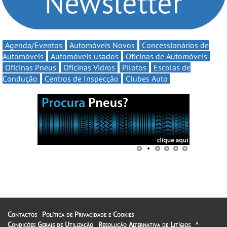
Agenda/Eventos
Automóveis Novos
Concessionários de
Automóveis
Automóveis usados
Oficinas de Automóveis
Oficinas Pneus
Oficinas Vidros
Pilotos
Escolas de
Condução
Centros de Inspecção
Clubes Auto
Contactos
Política de Privacidade e Cookies
Condições Gerais de Utilização
Resolução Alternativa de Litígios
A