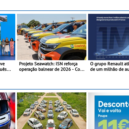
25.º aniversário da Marca de
dados de alta preci
performance premium
equilíbrio, a eficiên
afinação do veículo
eve
Projeto Seawatch: ISN reforça
O grupo Renault at
guês
operação balnear de 2026 - Com
de um milhão de a
 de uma
apoio de viaturas Volkswagen
elétricos “Made in 
veículos comerciais
2010