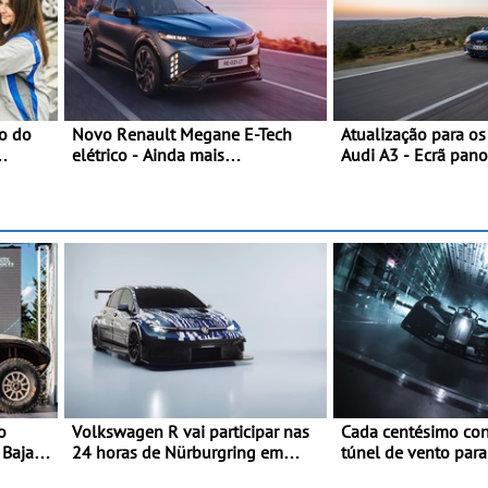
ão do
Novo Renault Megane E-Tech
Atualização para o
elétrico - Ainda mais
Audi A3 - Ecrã pan
personalidade, dinamismo e
assist. de condução
tecnologia
plus, estacion. assi
assistente de march
o
Volkswagen R vai participar nas
Cada centésimo con
 Baja
24 horas de Nürburgring em
túnel de vento par
2027 - No ano em que assinala o
27FE - O túnel de v