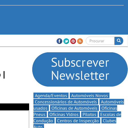
 |
Agenda/Eventos
Automóveis Novos
Concessionários de Automóveis
Automóveis
usados
Oficinas de Automóveis
Oficinas
Pneus
Oficinas Vidros
Pilotos
Escolas de
Condução
Centros de Inspecção
Clubes
Auto