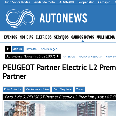
Tudo Sobre Rodas
Andar de Moto
AutoNews
Propedalar
Cardápio
EVENTOS
NOTÍCIAS
ELÉTRICOS
SERVIÇOS
CARROS NOVOS
MULTIMÉDIA
grelha
listagem
comparação
Automóveis Novos (956 de 1097)
anterior
voltar à pesquisa
próxim
PEUGEOT Partner Electric L2 Premiu
Partner
Foto Anterior
Ver todas as fotos
Foto Seguinte
Zoom
Foto 1 de 3: PEUGEOT Partner Electric L2 Premium | Aut. | 67 CV 