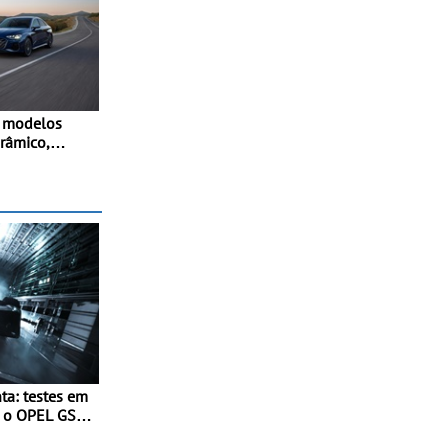
s modelos
orâmico,
 adaptativo
stido e
a-atrás
ta: testes em
a o OPEL GSE
ento fornece