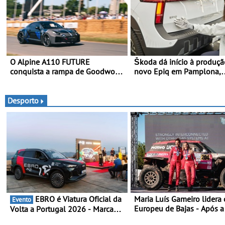
O Alpine A110 FUTURE
Škoda dá início à produç
conquista a rampa de Goodwood
novo Epiq em Pamplona,
na sua estreia dinâmica a nível
Espanha
mundial - O protótipo de
desenvolvimento do Alpine A110
Desporto
FUTURE fez a sua estreia
dinâmica, em público
EBRO é Viatura Oficial da
Maria Luís Gameiro lidera 
Evento
Europeu de Bajas - Após a
Volta a Portugal 2026 - Marca
da Grécia
reforça presença nacional ao