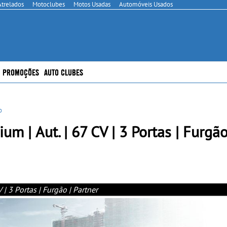
Atrelados
Motoclubes
Motos Usadas
Automóveis Usados
PROMOÇÕES
AUTO CLUBES
o
m | Aut. | 67 CV | 3 Portas | Furgão
| 3 Portas | Furgão | Partner