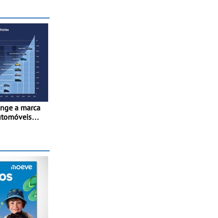
são para o
cia e a
inge a marca
utomóveis
France” desde