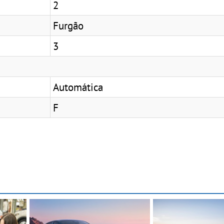
2
Furgão
3
Automática
F