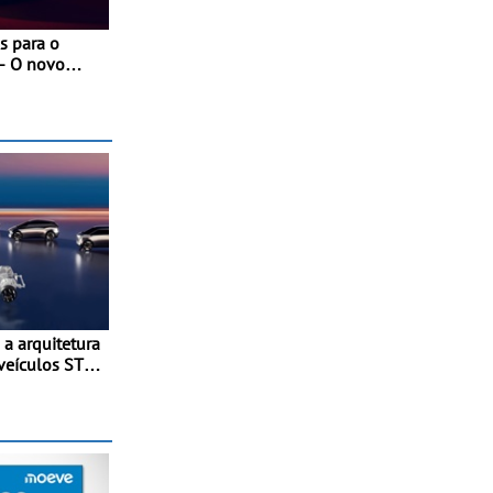
s para o
- O novo
 com as
nces da
 a arquitetura
veículos STLA
erá lançada
ebida para
ormas
ica
el