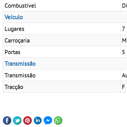
Combustível
D
Veículo
Lugares
7
Carroçaria
M
Portas
5
Transmissão
Transmissão
A
Tracção
F