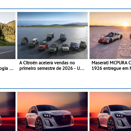
A Citroën acelera vendas no
Maserati MCPURA Ci
ogia e
primeiro semestre de 2026 - Uma
1926 entregue em
gama renovada, uma dinâmica
dia das Mille Migli
confirmada
 e