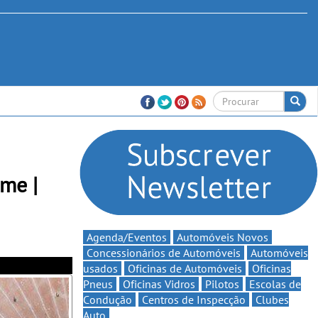
me |
Agenda/Eventos
Automóveis Novos
Concessionários de Automóveis
Automóveis
usados
Oficinas de Automóveis
Oficinas
Pneus
Oficinas Vidros
Pilotos
Escolas de
Condução
Centros de Inspecção
Clubes
Auto