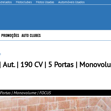
Atrelados
Motoclubes
Motos Usadas
Automóveis Usados
PROMOÇÕES
AUTO CLUBES
o
t. | 190 CV | 5 Portas | Monovolu
5 Portas | Monovolume | FOCUS