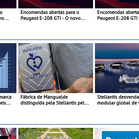
 o
Encomendas abertas para o
Encomendas aberta
vo
Peugeot E-208 GTi - O novo
Peugeot E-208 GTi 
desportivo elétrico com as
desportivo elétrico
a
melhores performances da
melhores performa
categoria
categoria
 marca
Fábrica de Mangualde
Stellantis desvenda
eis
distinguida pela Stellantis pela
modular global de 
 desde
sua política de bem-estar -
ONE - A STLA One s
Distinção reconhece dois
em 2027 e foi conc
projetos locais com impacto
reunir cinco plataf
direto no bem-estar dos
diferentes numa ún
colaboradores
arquitetura escaláv