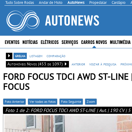
Tudo Sobre Rodas
Andar de Moto
AutoNews
Propedalar
Cardápio
EVENTOS
NOTÍCIAS
ELÉTRICOS
SERVIÇOS
CARROS NOVOS
MULTIMÉDIA
grelha
listagem
comparação
Automóveis Novos (453 de 1097)
anterior
voltar à pesquisa
próxim
FORD FOCUS TDCI AWD ST-LINE | Au
FOCUS
Foto Anterior
Ver todas as fotos
Foto Seguinte
Zoom
Foto 1 de 2: FORD FOCUS TDCI AWD ST-LINE | Aut. | 190 CV | 