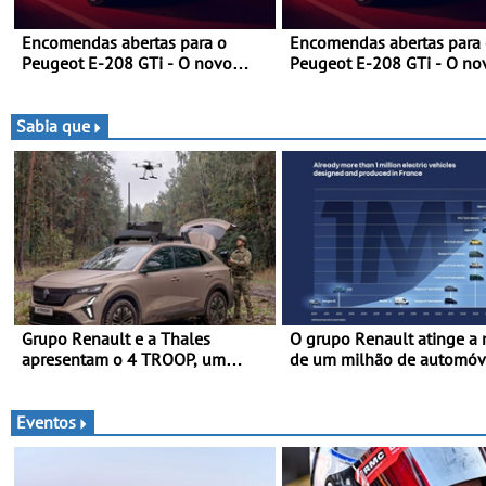
Encomendas abertas para o
Encomendas abertas para
Peugeot E-208 GTi - O novo
Peugeot E-208 GTi - O no
desportivo elétrico com as
desportivo elétrico com as
melhores performances da
melhores performances d
categoria
categoria
Sabia que
Grupo Renault e a Thales
O grupo Renault atinge a
apresentam o 4 TROOP, um
de um milhão de automóv
veículo tático inovador para
elétricos “Made in France”
futuras missões das forças
2010
terrestres
Eventos