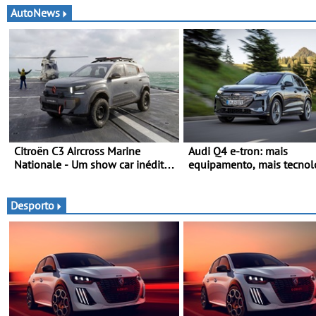
AutoNews
Citroën C3 Aircross Marine
Audi Q4 e-tron: mais
Nationale - Um show car inédito
equipamento, mais tecnol
que celebra 400 anos de
uma oferta ainda mais
compromisso e inovação
competitiva - Até 740
quilómetros de autonomia
Desporto
carregamento mais rápido