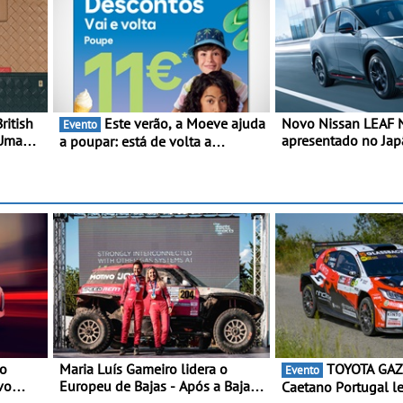
ritish
Este verão, a Moeve ajuda
Novo Nissan LEAF
Evento
 Uma
apresentado no Ja
a poupar: está de volta a
luxo
interpretação mais 
campanha “Vai e Volta” com
uais e
SUV 100% elétrico 
descontos de até 11€
oca de
maior desempenho d
geração do modelo 
marca
 o
Maria Luís Gameiro lidera o
TOYOTA GAZOO Racing
Evento
vo
Europeu de Bajas - Após a Baja
Caetano Portugal l
da Grécia