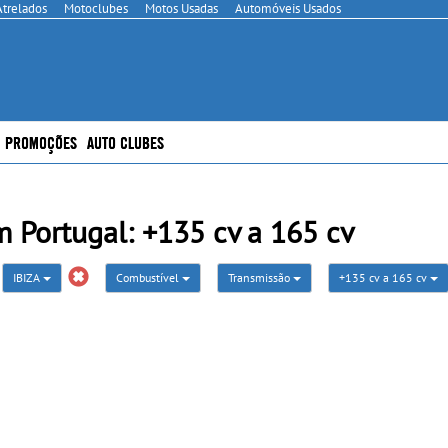
Atrelados
Motoclubes
Motos Usadas
Automóveis Usados
PROMOÇÕES
AUTO CLUBES
 Portugal: +135 cv a 165 cv
IBIZA
Combustível
Transmissão
+135 cv a 165 cv