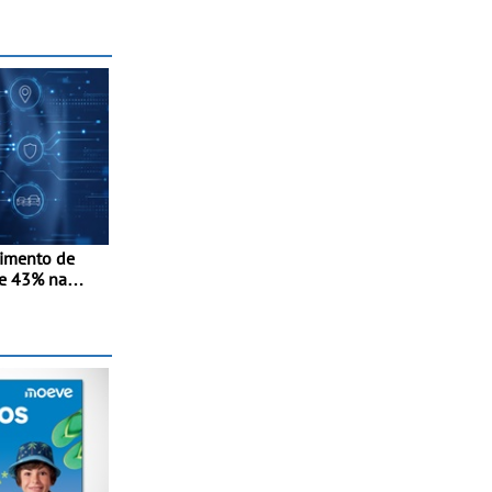
a Madeira,
e Kris Meeke
cimento de
e 43% na
-in