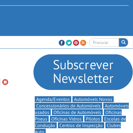
Agenda/Eventos
Automóveis Novos
Concessionários de Automóveis
Automóveis
usados
Oficinas de Automóveis
Oficinas
Pneus
Oficinas Vidros
Pilotos
Escolas de
Condução
Centros de Inspecção
Clubes
Auto