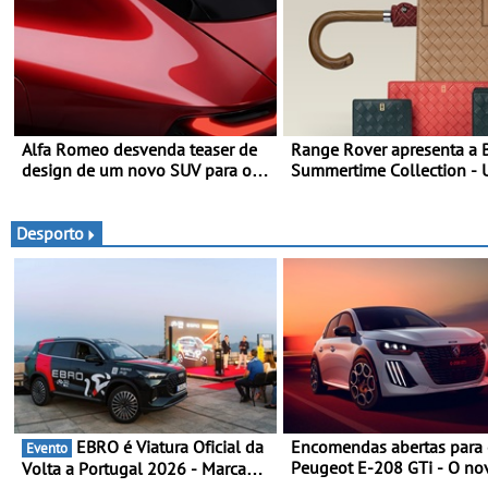
Alfa Romeo desvenda teaser de
Range Rover apresenta a B
design de um novo SUV para o
Summertime Collection -
segmento C - Apresentado
expressão requintada do 
oficialmente no quarto trimestre
moderno inspirada nos rit
de 2027
momentos culturais da ép
Desporto
verão britânica
EBRO é Viatura Oficial da
Encomendas abertas para
Evento
Peugeot E-208 GTi - O no
Volta a Portugal 2026 - Marca
desportivo elétrico com as