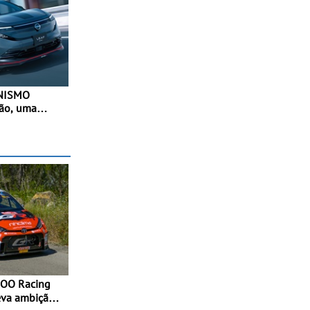
 NISMO
pão, uma
desportiva do
- Versão de
a terceira
elétrico da
eva ambição