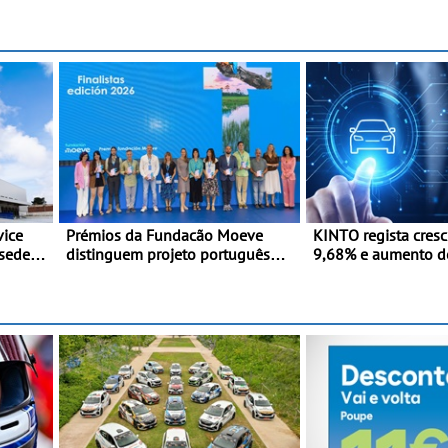
redobrada ao Rali d
a
com Pedro Almeida 
vice
Prémios da Fundacão Moeve
KINTO regista cres
sede
distinguem projeto português
9,68% e aumento d
Fruta Feia pela promoção de uma
frota elétrica e plug
transição ecológica justa
 prazos
ização