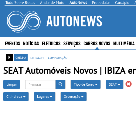
Tudo Sobre Rodas
Andar de Moto
AutoNews
Propedalar
Cardápio
EVENTOS
NOTÍCIAS
ELÉTRICOS
SERVIÇOS
CARROS NOVOS
MULTIMÉDIA
grelha
listagem
comparação
SEAT Automóveis Novos | IBIZA em
Limpar
Tipo de Carro
SEAT
Cilindrada
Lugares
Ordenação