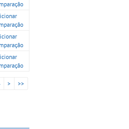
mparação
icionar
mparação
icionar
mparação
icionar
mparação
4
>
>>