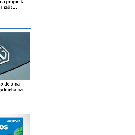
ma proposta
 ralis
calendário
ipa júnior
ão de uma
 primeira na
- O início da
sto para
acidade
00 veículos