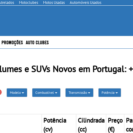
Atrelados
Motoclubes
Motos Usadas
Automóveis Usados
PROMOÇÕES
AUTO CLUBES
lumes e SUVs Novos em Portugal: 
Modelo
Combustível
Transmissão
Potência
Potência
Cilindrada
Preço
Pa
(cv)
(cc)
(€)
co