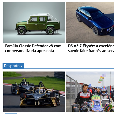
Família Classic Defender v8 com
DS n.º 7 Élysée: a excelên
cor personalizada apresenta
savoir-faire francês ao ser
nova versão Double Cab
presidente da República
Francesa
Desporto