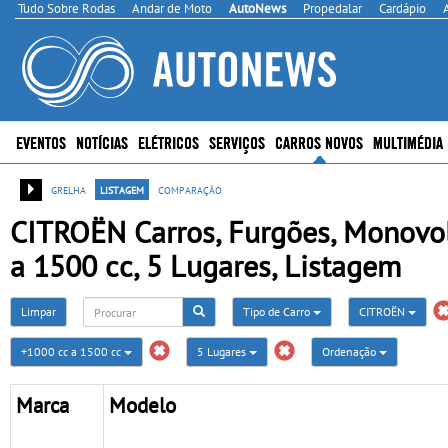
Tudo Sobre Rodas
Andar de Moto
AutoNews
Propedalar
Cardápio
EVENTOS
NOTÍCIAS
ELÉTRICOS
SERVIÇOS
CARROS NOVOS
MULTIMÉDIA
grelha
listagem
comparação
CITROËN Carros, Furgões, Monovo
a 1500 cc, 5 Lugares, Listagem
Limpar
Tipo de Carro
CITROËN
+1000 cc a 1500 cc
5 Lugares
Ordenação
Marca
Modelo