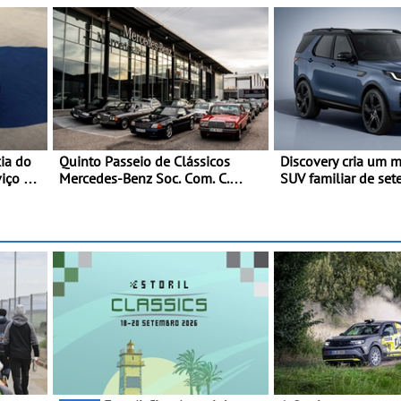
cia do
Quinto Passeio de Clássicos
Discovery cria um m
viço do
Mercedes-Benz Soc. Com. C.
SUV familiar de sete
Santos com inscrições abertas
gama Discovery pas
disponibilizar três 
distintas