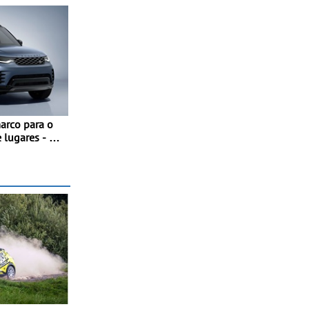
arco para o
 lugares - A
sa agora a
versões