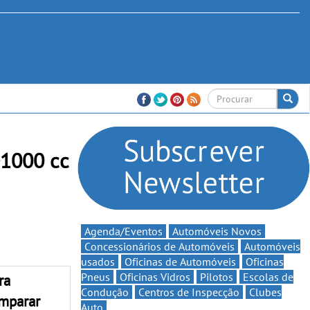
+1000 cc
Agenda/Eventos
Automóveis Novos
Concessionários de Automóveis
Automóveis
usados
Oficinas de Automóveis
Oficinas
Pneus
Oficinas Vidros
Pilotos
Escolas de
ra
Condução
Centros de Inspecção
Clubes
mparar
Auto