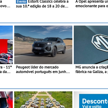
 a
Estoril Classics celebra a
A Opel apresenta u
Evento
novo
emocionante para os
sua 10.ª edição de 18 a 20 de
Kart -
internacionais - Novo automóvel
Setembro de 2026
a 2ª
de competição, um 
panhol
apelativo e uma equ
competitiva
a - 11ª
Peugeot líder do mercado
MG anuncia a criaç
a da
automóvel português em junho e
fábrica na Galiza, a
no primeiro semestre
Europa Continental 
produção está previ
2028, com uma cap
anual de até 120.0