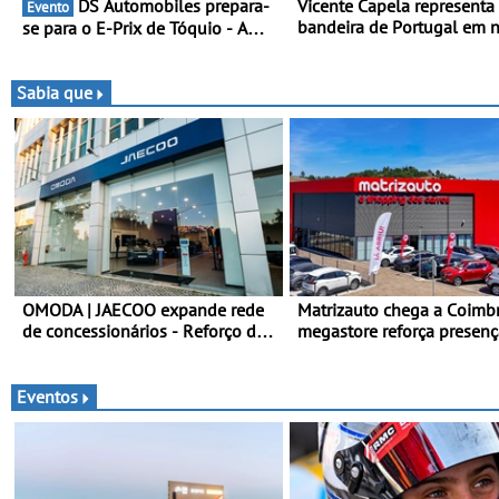
DS Automobiles prepara-
Vicente Capela representa
Evento
bandeira de Portugal em 
se para o E-Prix de Tóquio - A
desafio pelo Espanhol de 
capital japonesa vai acolher duas
Piloto de Beja chega para 
corridas noturnas, uma estreia
ronda do Campeonato Es
para no campeonato
Sabia que
de Kart, em Teruel
OMODA | JAECOO expande rede
Matrizauto chega a Coimbr
de concessionários - Reforço da
megastore reforça presenç
cobertura a nível nacional
marca na Região Centro
continua em bom ritmo
Eventos