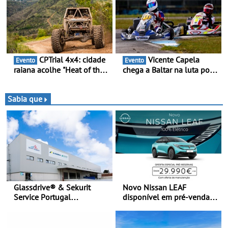
Bajas
CPTrial 4x4: cidade
Vicente Capela
Evento
Evento
raiana acolhe "Heat of the
chega a Baltar na luta por
Mountain" - Três dezenas
pontos na classificação -
de equipas em Bragança
Piloto de Beja disputa a 3ª
ronda do RMC Portugal
Sabia que
com ambição renovada de
regressar ao pódio
Glassdrive® & Sekurit
Novo Nissan LEAF
Service Portugal
disponível em pré-venda a
inauguram nova sede em
partir de 29.990 euros +
Vila Nova de Gaia e
IVA - Como parte da
melhoram resposta ao
campanha exclusiva de