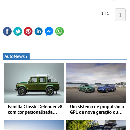
1 | 1
1
AutoNews
Família Classic Defender v8
Um sistema de propulsão a
com cor personalizada
GPL de nova geração que
apresenta nova versão
proporciona uma maior
Double Cab
eficiência ao Clio, Captur e
Symbioz