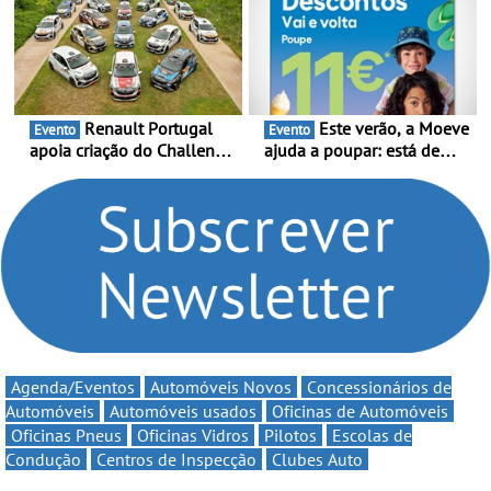
e leva a sua gama SUV
Portugal Karting 2026
multi-energia às estradas
decorre entre 1 de Março e
de Portugal
6 de Setembro
Renault Portugal
Este verão, a Moeve
Evento
Evento
apoia criação do Challenge
ajuda a poupar: está de
Clio Rally5 - O
volta a campanha “Vai e
compromisso com o
Volta” com descontos de
automobilismo nacional
até 11€
continua em 2026
Agenda/Eventos
Automóveis Novos
Concessionários de
Automóveis
Automóveis usados
Oficinas de Automóveis
Oficinas Pneus
Oficinas Vidros
Pilotos
Escolas de
Condução
Centros de Inspecção
Clubes Auto