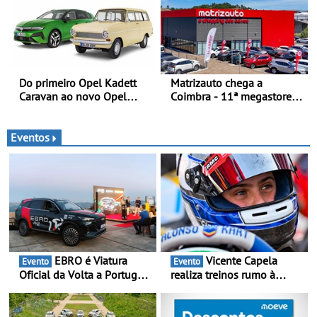
aftermarket - Reforço do
lançamento, os primeiros
portefólio e melhoria dos
clientes beneficiam da
prazos reduzem tempo de
oferta de 3 anos de
imobilização das viaturas
manutenção incluída
Do primeiro Opel Kadett
Matrizauto chega a
Caravan ao novo Opel
Coimbra - 11ª megastore
Astra Sports Tourer
reforça presença da marca
na Região Centro
Eventos
EBRO é Viatura
Vicente Capela
Evento
Evento
Oficial da Volta a Portugal
realiza treinos rumo à
2026 - Marca reforça
temporada do Campeonato
presença nacional ao lado
Portugal Karting e mira boa
da mítica prova de ciclismo
estreia - O Campeonato