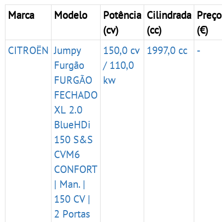
Marca
Modelo
Potência
Cilindrada
Preço
(cv)
(cc)
(€)
CITROËN
Jumpy
150,0 cv
1997,0 cc
-
Furgão
/ 110,0
FURGÃO
kw
FECHADO
XL 2.0
BlueHDi
150 S&S
CVM6
CONFORT
| Man. |
150 CV |
2 Portas