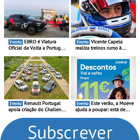
EBRO é Viatura
Vicente Capela
Evento
Evento
Oficial da Volta a Portugal
realiza treinos rumo à
2026 - Marca reforça
temporada do Campeonato
presença nacional ao lado
Portugal Karting e mira boa
da mítica prova de ciclismo
estreia - O Campeonato
e leva a sua gama SUV
Portugal Karting 2026
multi-energia às estradas
decorre entre 1 de Março e
de Portugal
6 de Setembro
Renault Portugal
Este verão, a Moeve
Evento
Evento
apoia criação do Challenge
ajuda a poupar: está de
Clio Rally5 - O
volta a campanha “Vai e
compromisso com o
Volta” com descontos de
automobilismo nacional
até 11€
continua em 2026