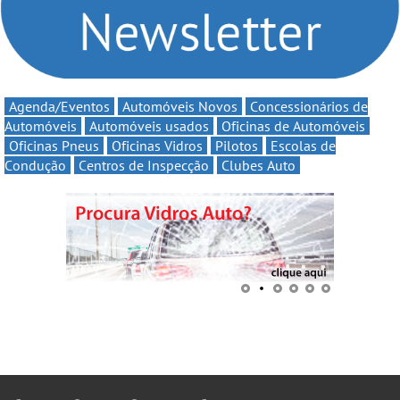
Agenda/Eventos
Automóveis Novos
Concessionários de
Automóveis
Automóveis usados
Oficinas de Automóveis
Oficinas Pneus
Oficinas Vidros
Pilotos
Escolas de
Condução
Centros de Inspecção
Clubes Auto