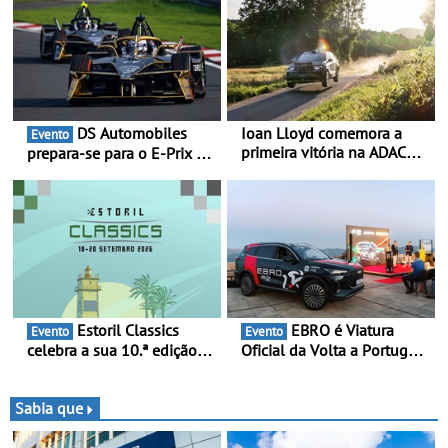
DS Automobiles
Ioan Lloyd comemora a
Evento
primeira vitória na ADAC
prepara-se para o E-Prix de
Opel GSE Rally Cup - Claire
Tóquio - A capital japonesa
Schönborn é a segunda
vai acolher duas corridas
mulher a subir ao pódio na
noturnas, uma estreia para
Rally Cup
no campeonato
Estoril Classics
EBRO é Viatura
Evento
Evento
celebra a sua 10.ª edição
Oficial da Volta a Portugal
de 18 a 20 de Setembro de
2026 - Marca reforça
2026
presença nacional ao lado
da mítica prova de ciclismo
Sabia que
e leva a sua gama SUV
multi-energia às estradas