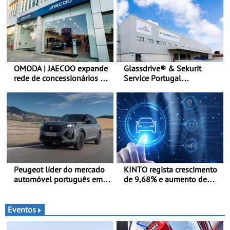
de Portugal
OMODA | JAECOO expande
Glassdrive® & Sekurit
rede de concessionários -
Service Portugal
Reforço da cobertura a
inauguram nova sede em
nível nacional continua em
Vila Nova de Gaia e
bom ritmo
melhoram resposta ao
aftermarket - Reforço do
portefólio e melhoria dos
prazos reduzem tempo de
imobilização das viaturas
Peugeot líder do mercado
KINTO regista crescimento
automóvel português em
de 9,68% e aumento de
junho e no primeiro
43% na frota elétrica e
semestre
plug-in
Eventos